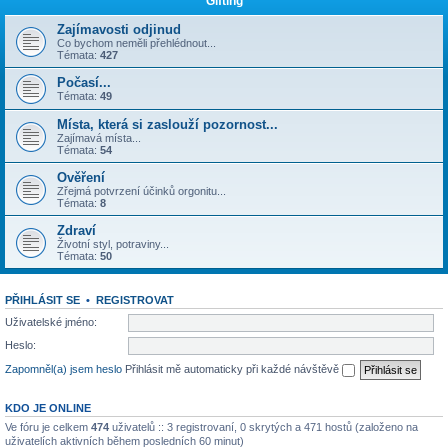
Gifting
Zajímavosti odjinud
Co bychom neměli přehlédnout...
Témata:
427
Počasí...
Témata:
49
Místa, která si zaslouží pozornost...
Zajímavá místa...
Témata:
54
Ověření
Zřejmá potvrzení účinků orgonitu...
Témata:
8
Zdraví
Životní styl, potraviny...
Témata:
50
PŘIHLÁSIT SE
•
REGISTROVAT
Uživatelské jméno:
Heslo:
Zapomněl(a) jsem heslo
Přihlásit mě automaticky při každé návštěvě
KDO JE ONLINE
Ve fóru je celkem
474
uživatelů :: 3 registrovaní, 0 skrytých a 471 hostů (založeno na
uživatelích aktivních během posledních 60 minut)