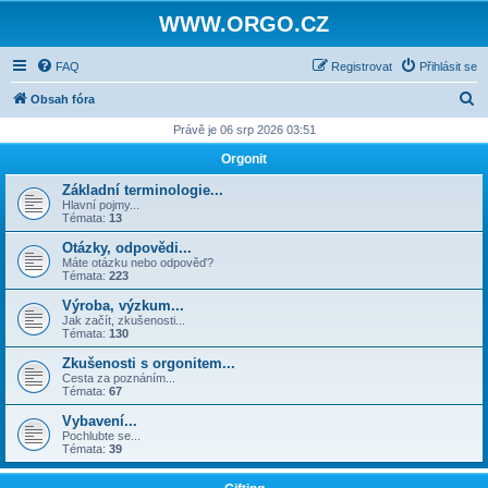
WWW.ORGO.CZ
FAQ
Registrovat
Přihlásit se
H
Obsah fóra
l
Právě je 06 srp 2026 03:51
e
Orgonit
d
Základní terminologie...
a
Hlavní pojmy...
Témata:
13
t
Otázky, odpovědi...
Máte otázku nebo odpověď?
Témata:
223
Výroba, výzkum...
Jak začít, zkušenosti...
Témata:
130
Zkušenosti s orgonitem...
Cesta za poznáním...
Témata:
67
Vybavení...
Pochlubte se...
Témata:
39