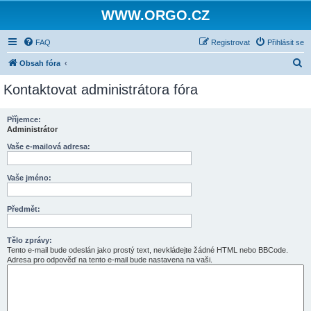
WWW.ORGO.CZ
FAQ
Registrovat
Přihlásit se
H
Obsah fóra
l
Kontaktovat administrátora fóra
e
d
Příjemce:
Administrátor
a
t
Vaše e-mailová adresa:
Vaše jméno:
Předmět:
Tělo zprávy:
Tento e-mail bude odeslán jako prostý text, nevkládejte žádné HTML nebo BBCode.
Adresa pro odpověď na tento e-mail bude nastavena na vaši.