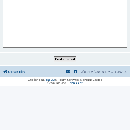
Obsah fóra
Všechny časy jsou v
UTC+02:00
Založeno na
phpBB
® Forum Software © phpBB Limited
Český překlad –
phpBB.cz