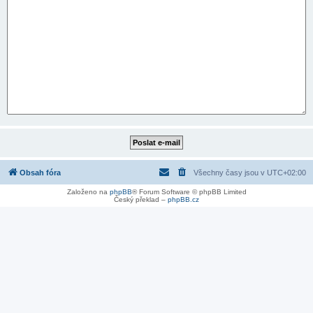
Obsah fóra
Všechny časy jsou v
UTC+02:00
Založeno na
phpBB
® Forum Software © phpBB Limited
Český překlad –
phpBB.cz