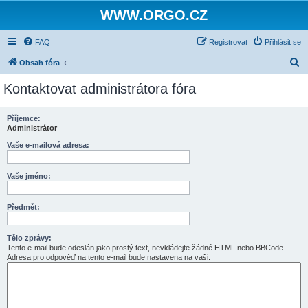
WWW.ORGO.CZ
FAQ
Registrovat
Přihlásit se
H
Obsah fóra
l
Kontaktovat administrátora fóra
e
d
Příjemce:
Administrátor
a
t
Vaše e-mailová adresa:
Vaše jméno:
Předmět:
Tělo zprávy:
Tento e-mail bude odeslán jako prostý text, nevkládejte žádné HTML nebo BBCode.
Adresa pro odpověď na tento e-mail bude nastavena na vaši.