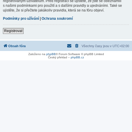
registrovaným uživatelům. Před registrací se ujistěte, že jste se obeznámili
s našimi podmínkami pro použití a s dalšími pravidly a ujednáními. Také se
ujistěte, že si přečtete jakákoliv pravidla, která se na fóru objeví.
Podmínky pro užívání
|
Ochrana soukromí
Registrovat
Obsah fóra
Všechny časy jsou v
UTC+02:00
Založeno na
phpBB
® Forum Software © phpBB Limited
Český překlad –
phpBB.cz