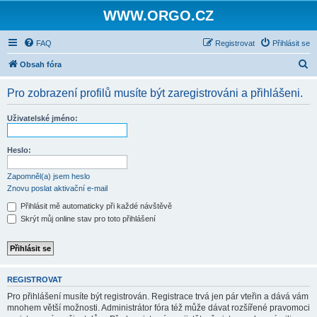
WWW.ORGO.CZ
FAQ
Registrovat
Přihlásit se
H
Obsah fóra
l
Pro zobrazení profilů musíte být zaregistrováni a přihlášeni.
e
d
Uživatelské jméno:
a
t
Heslo:
Zapomněl(a) jsem heslo
Znovu poslat aktivační e-mail
Přihlásit mě automaticky při každé návštěvě
Skrýt můj online stav pro toto přihlášení
REGISTROVAT
Pro přihlášení musíte být registrován. Registrace trvá jen pár vteřin a dává vám
mnohem větší možnosti. Administrátor fóra též může dávat rozšířené pravomoci