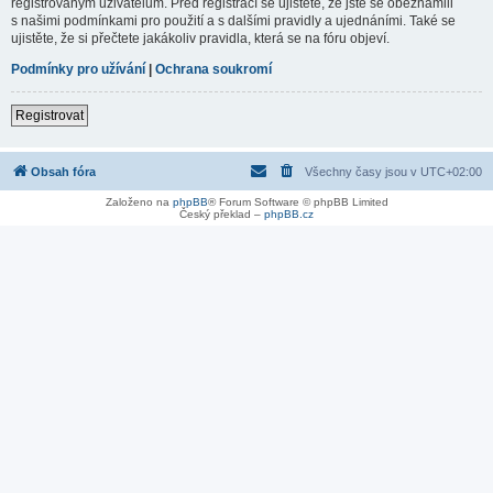
registrovaným uživatelům. Před registrací se ujistěte, že jste se obeznámili
s našimi podmínkami pro použití a s dalšími pravidly a ujednáními. Také se
ujistěte, že si přečtete jakákoliv pravidla, která se na fóru objeví.
Podmínky pro užívání
|
Ochrana soukromí
Registrovat
Obsah fóra
Všechny časy jsou v
UTC+02:00
Založeno na
phpBB
® Forum Software © phpBB Limited
Český překlad –
phpBB.cz