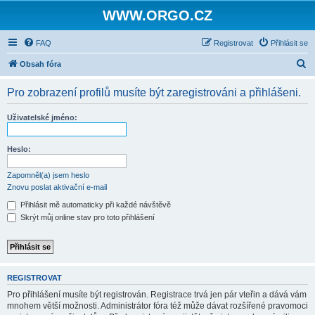
WWW.ORGO.CZ
FAQ
Registrovat
Přihlásit se
H
Obsah fóra
l
Pro zobrazení profilů musíte být zaregistrováni a přihlášeni.
e
d
Uživatelské jméno:
a
t
Heslo:
Zapomněl(a) jsem heslo
Znovu poslat aktivační e-mail
Přihlásit mě automaticky při každé návštěvě
Skrýt můj online stav pro toto přihlášení
REGISTROVAT
Pro přihlášení musíte být registrován. Registrace trvá jen pár vteřin a dává vám
mnohem větší možnosti. Administrátor fóra též může dávat rozšířené pravomoci