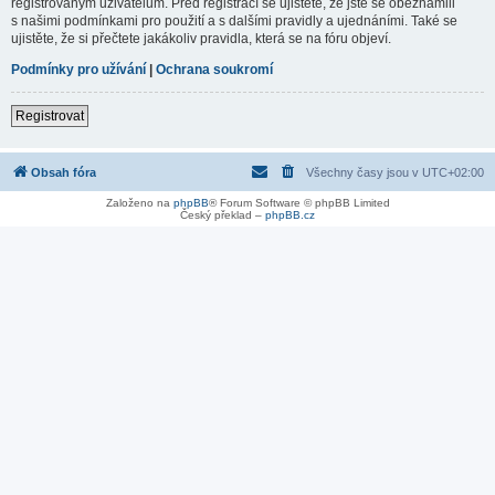
registrovaným uživatelům. Před registrací se ujistěte, že jste se obeznámili
s našimi podmínkami pro použití a s dalšími pravidly a ujednáními. Také se
ujistěte, že si přečtete jakákoliv pravidla, která se na fóru objeví.
Podmínky pro užívání
|
Ochrana soukromí
Registrovat
Obsah fóra
Všechny časy jsou v
UTC+02:00
Založeno na
phpBB
® Forum Software © phpBB Limited
Český překlad –
phpBB.cz