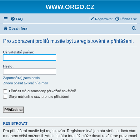
WWW.ORGO.CZ
FAQ
Registrovat
Přihlásit se
H
Obsah fóra
l
Pro zobrazení profilů musíte být zaregistrováni a přihlášeni.
e
d
Uživatelské jméno:
a
t
Heslo:
Zapomněl(a) jsem heslo
Znovu poslat aktivační e-mail
Přihlásit mě automaticky při každé návštěvě
Skrýt můj online stav pro toto přihlášení
REGISTROVAT
Pro přihlášení musíte být registrován. Registrace trvá jen pár vteřin a dává vám
mnohem větší možnosti. Administrátor fóra též může dávat rozšířené pravomoci