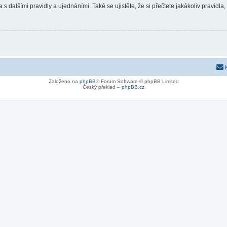
 s dalšími pravidly a ujednáními. Také se ujistěte, že si přečtete jakákoliv pravidla, 
Založeno na
phpBB
® Forum Software © phpBB Limited
Český překlad –
phpBB.cz