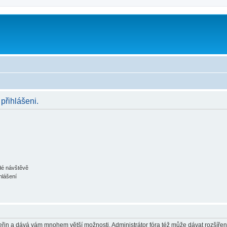
 přihlášeni.
ždé návštěvě
hlášení
 vteřin a dává vám mnohem větší možnosti. Administrátor fóra též může dávat rozšíře