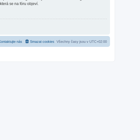
která se na fóru objeví.
Kontaktujte nás
Smazat cookies
Všechny časy jsou v
UTC+02:00