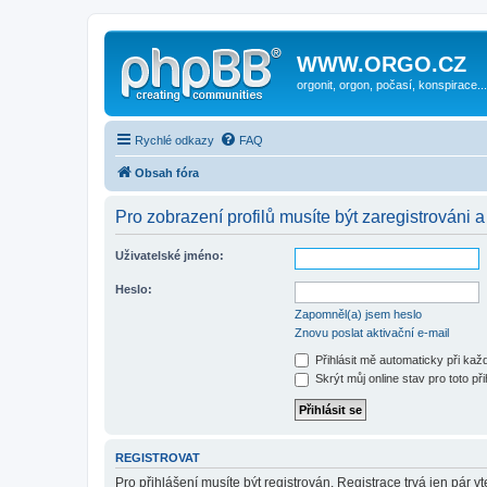
WWW.ORGO.CZ
orgonit, orgon, počasí, konspirace...
Rychlé odkazy
FAQ
Obsah fóra
Pro zobrazení profilů musíte být zaregistrováni a
Uživatelské jméno:
Heslo:
Zapomněl(a) jsem heslo
Znovu poslat aktivační e-mail
Přihlásit mě automaticky při ka
Skrýt můj online stav pro toto při
REGISTROVAT
Pro přihlášení musíte být registrován. Registrace trvá jen pár