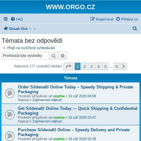
WWW.ORGO.CZ
FAQ
Registrovat
Přihlásit se
H
Obsah fóra
l
Témata bez odpovědí
e
Přejít na rozšířené vyhledávání
d
Hledat
Pokročilé hledání
a
Stránka
1
z
9
1
2
3
4
5
9
Další
Nalezeno 177 výsledků hledání
t
…
Témata
Order Sildenafil Online Today – Speedy Shipping & Private
Packaging
Poslední příspěvek od
sophia
«
16 zář 2025 04:58
Napsal v
Zajímavosti odjinud
Get Sildenafil Online Today — Quick Shipping & Confidential
Packaging
Poslední příspěvek od
sophia
«
16 zář 2025 03:47
Napsal v
Zajímavosti odjinud
Purchase Sildenafil Online – Speedy Delivery and Private
Packaging
Poslední příspěvek od
sophia
«
16 zář 2025 02:38