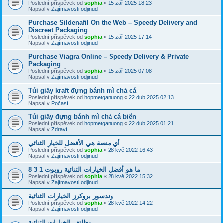
Poslední příspěvek od
sophia
«
15 zář 2025 18:23
Napsal v
Zajímavosti odjinud
Purchase Sildenafil On the Web – Speedy Delivery and
Discreet Packaging
Poslední příspěvek od
sophia
«
15 zář 2025 17:14
Napsal v
Zajímavosti odjinud
Purchase Viagra Online – Speedy Delivery & Private
Packaging
Poslední příspěvek od
sophia
«
15 zář 2025 07:08
Napsal v
Zajímavosti odjinud
Túi giấy kraft đựng bánh mì chả cá
Poslední příspěvek od
hopmetganuong
«
22 dub 2025 02:13
Napsal v
Počasí...
Túi giấy đựng bánh mì chả cá biển
Poslední příspěvek od
hopmetganuong
«
22 dub 2025 01:21
Napsal v
Zdraví
أي منصة هي الأفضل للخيار الثنائي
Poslední příspěvek od
sophia
«
28 kvě 2022 16:43
Napsal v
Zajímavosti odjinud
ما هو أفضل الخيارات الثنائية روبوت 1 3 8
Poslední příspěvek od
sophia
«
28 kvě 2022 15:32
Napsal v
Zajímavosti odjinud
وندسور بروكرز الخيارات الثنائية
Poslední příspěvek od
sophia
«
28 kvě 2022 14:22
Napsal v
Zajímavosti odjinud
وظائف الخيارات الثنائية