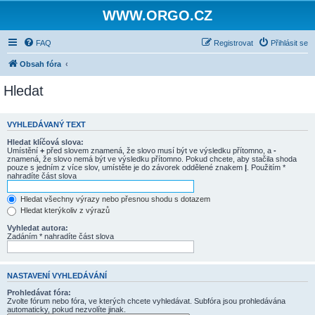
WWW.ORGO.CZ
FAQ
Registrovat
Přihlásit se
Obsah fóra
Hledat
VYHLEDÁVANÝ TEXT
Hledat klíčová slova:
Umístění
+
před slovem znamená, že slovo musí být ve výsledku přítomno, a
-
znamená, že slovo nemá být ve výsledku přítomno. Pokud chcete, aby stačila shoda
pouze s jedním z více slov, umístěte je do závorek oddělené znakem
|
. Použitím *
nahradíte část slova
Hledat všechny výrazy nebo přesnou shodu s dotazem
Hledat kterýkoliv z výrazů
Vyhledat autora:
Zadáním * nahradíte část slova
NASTAVENÍ VYHLEDÁVÁNÍ
Prohledávat fóra:
Zvolte fórum nebo fóra, ve kterých chcete vyhledávat. Subfóra jsou prohledávána
automaticky, pokud nezvolíte jinak.