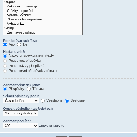
Prohledávat subfóra:
Ano
Ne
Hledat uvnitř:
Názvy příspěvků a jejich texty
Pouze text příspěvku
Pouze názvy příspěvků
Pouze první příspěvek v tématu
Zobrazit výsledek jako:
Příspěvky
Témata
Seřadit výsledky podle:
Vzestupně
Sestupně
Omezit výsledky na předchozí:
Zobrazit prvních:
znaků příspěvku