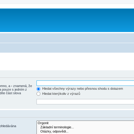
tomno, a
-
znamená, že
Hledat všechny výrazy nebo přesnou shodu s dotazem
a pouze s jedním z
díte část slova
Hledat kterýkoliv z výrazů
rohledávána