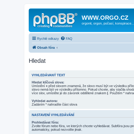
WWW.ORGO.CZ
orgonit, orgon, počasí, konspirace...
Rychlé odkazy
FAQ
Obsah fóra
Hledat
VYHLEDÁVANÝ TEXT
Hledat klíčová slova:
Umístění
+
před slovem znamená, že slovo musí být ve výsledku pří
slovo nemá být ve výsledku přítomno. Pokud chcete, aby stačila shod
více slov, umístěte je do závorek oddělené znakem
|
. Použitím * nahra
Vyhledat autora:
Zadáním * nahradíte část slova
NASTAVENÍ VYHLEDÁVÁNÍ
Prohledávat fóra:
Zvolte fórum nebo fóra, ve kterých chcete vyhledávat. Subfóra jsou p
automaticky, pokud nezvolíte jinak.