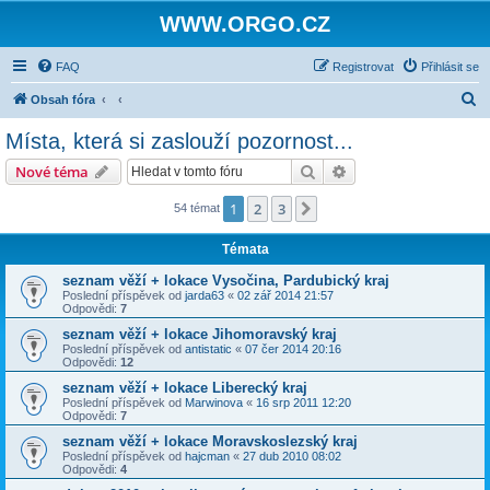
WWW.ORGO.CZ
FAQ
Registrovat
Přihlásit se
H
Obsah fóra
l
Místa, která si zaslouží pozornost...
e
Hledat
Pokročilé hledání
Nové téma
d
a
1
2
3
Další
54 témat
t
Témata
seznam věží + lokace Vysočina, Pardubický kraj
Poslední příspěvek od
jarda63
«
02 zář 2014 21:57
Odpovědi:
7
seznam věží + lokace Jihomoravský kraj
Poslední příspěvek od
antistatic
«
07 čer 2014 20:16
Odpovědi:
12
seznam věží + lokace Liberecký kraj
Poslední příspěvek od
Marwinova
«
16 srp 2011 12:20
Odpovědi:
7
seznam věží + lokace Moravskoslezský kraj
Poslední příspěvek od
hajcman
«
27 dub 2010 08:02
Odpovědi:
4