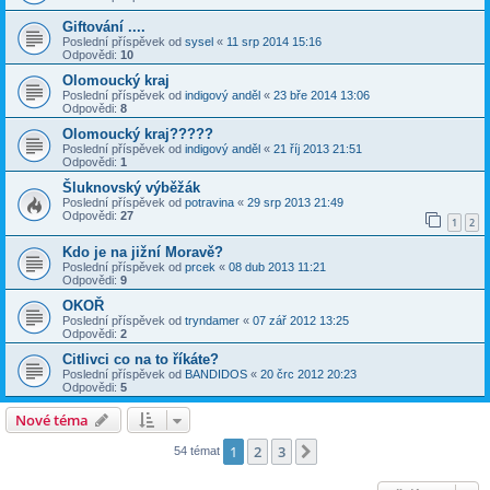
Giftování ....
Poslední příspěvek od
sysel
«
11 srp 2014 15:16
Odpovědi:
10
Olomoucký kraj
Poslední příspěvek od
indigový anděl
«
23 bře 2014 13:06
Odpovědi:
8
Olomoucký kraj?????
Poslední příspěvek od
indigový anděl
«
21 říj 2013 21:51
Odpovědi:
1
Šluknovský výběžák
Poslední příspěvek od
potravina
«
29 srp 2013 21:49
Odpovědi:
27
1
2
Kdo je na jižní Moravě?
Poslední příspěvek od
prcek
«
08 dub 2013 11:21
Odpovědi:
9
OKOŘ
Poslední příspěvek od
tryndamer
«
07 zář 2012 13:25
Odpovědi:
2
Citlivci co na to říkáte?
Poslední příspěvek od
BANDIDOS
«
20 črc 2012 20:23
Odpovědi:
5
Nové téma
1
2
3
Další
54 témat