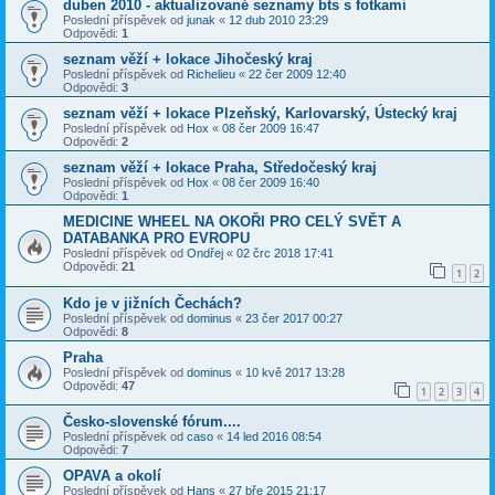
duben 2010 - aktualizované seznamy bts s fotkami
Poslední příspěvek od
junak
«
12 dub 2010 23:29
Odpovědi:
1
seznam věží + lokace Jihočeský kraj
Poslední příspěvek od
Richelieu
«
22 čer 2009 12:40
Odpovědi:
3
seznam věží + lokace Plzeňský, Karlovarský, Ústecký kraj
Poslední příspěvek od
Hox
«
08 čer 2009 16:47
Odpovědi:
2
seznam věží + lokace Praha, Středočeský kraj
Poslední příspěvek od
Hox
«
08 čer 2009 16:40
Odpovědi:
1
MEDICINE WHEEL NA OKOŘI PRO CELÝ SVĚT A
DATABANKA PRO EVROPU
Poslední příspěvek od
Ondřej
«
02 črc 2018 17:41
Odpovědi:
21
1
2
Kdo je v jižních Čechách?
Poslední příspěvek od
dominus
«
23 čer 2017 00:27
Odpovědi:
8
Praha
Poslední příspěvek od
dominus
«
10 kvě 2017 13:28
Odpovědi:
47
1
2
3
4
Česko-slovenské fórum....
Poslední příspěvek od
caso
«
14 led 2016 08:54
Odpovědi:
7
OPAVA a okolí
Poslední příspěvek od
Hans
«
27 bře 2015 21:17