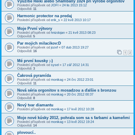
Využitie Reiki alebo Shambally 1024 pri výrobe orgonitov
Poslední příspěvek od
JOFI
«
24 lis 2013 15:12
Odpovědi:
11
Harmonic protector na predaj
Poslední příspěvek od
erik_s
«
22 kvě 2013 10:17
Moje První výtvory
Poslední příspěvek od
hnizdojan
«
21 kvě 2013 08:23
Odpovědi:
5
Par mojich milacikov:D
Poslední příspěvek od
jozef
«
07 dub 2013 19:27
Odpovědi:
16
1
2
Mé první kousky ;-)
Poslední příspěvek od
sysel
«
17 zář 2012 14:31
Odpovědi:
3
Čakrová pyramída
Poslední příspěvek od
monikag
«
24 črc 2012 23:01
Odpovědi:
11
Nová séria orgonitov s mosadzou a ďalšie s bronzou
Poslední příspěvek od
monikag
«
20 črc 2012 00:37
Odpovědi:
8
Nový tvar diamantu
Poslední příspěvek od
monikag
«
17 kvě 2012 10:28
Moje nové kúsky 2012, pohrala som sa s farbami a kameňmi
Poslední příspěvek od
monikag
«
13 kvě 2012 19:24
Odpovědi:
14
plovoucí..