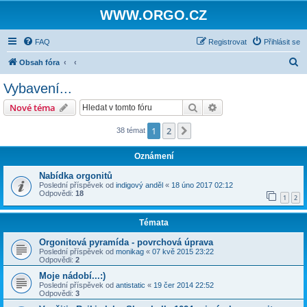
WWW.ORGO.CZ
FAQ
Registrovat
Přihlásit se
H
Obsah fóra
l
Vybavení...
e
Hledat
Pokročilé hledání
Nové téma
d
a
1
2
Další
38 témat
t
Oznámení
Nabídka orgonitů
Poslední příspěvek od
indigový anděl
«
18 úno 2017 02:12
Odpovědi:
18
1
2
Témata
Orgonitová pyramída - povrchová úprava
Poslední příspěvek od
monikag
«
07 kvě 2015 23:22
Odpovědi:
2
Moje nádobí...:)
Poslední příspěvek od
antistatic
«
19 čer 2014 22:52
Odpovědi:
3