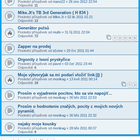
Poslední příspěvek od
mano22
«
26 úno 2012 22:54
Odpovědi:
11
Mike.Jt's TB 3rd Generation ( H 834 )
Poslední příspěvek od
Mike.Jt
«
02 lis 2011 01:21
Odpovědi:
12
Generátor pulsů
Poslední příspěvek od
mufin
«
31 říj 2011 22:04
Odpovědi:
72
1
2
3
4
5
Zapper na prodej
Poslední příspěvek od
d1vine
«
20 črc 2011 01:44
Orgonity z lesní pryskyřice
Poslední příspěvek od
pavel
«
03 čer 2011 23:44
Odpovědi:
6
Moje výtvory(ak sa mi podarí vložiť link:))) )
Poslední příspěvek od
monikag
«
13 kvě 2011 00:14
Odpovědi:
19
1
2
Prosím o vyjadrenie pocitov, kto sa vie napojiť...
Poslední příspěvek od
monikag
«
30 bře 2011 22:53
Prosím o hodnotenie znalých, pocity z mojich nových
pyramíd.
Poslední příspěvek od
monikag
«
30 bře 2011 22:32
nejaky moje kousky
Poslední příspěvek od
monikag
«
28 bře 2011 00:37
Odpovědi:
8