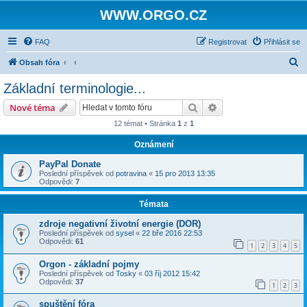
WWW.ORGO.CZ
FAQ
Registrovat
Přihlásit se
H
Obsah fóra
l
Základní terminologie...
e
Hledat
Pokročilé hledání
Nové téma
d
12 témat • Stránka
1
z
1
a
Oznámení
t
PayPal Donate
Poslední příspěvek od
potravina
«
15 pro 2013 13:35
Odpovědi:
7
Témata
zdroje negativní životní energie (DOR)
Poslední příspěvek od
sysel
«
22 bře 2016 22:53
Odpovědi:
61
1
2
3
4
5
Orgon - základní pojmy
Poslední příspěvek od
Tosky
«
03 říj 2012 15:42
Odpovědi:
37
1
2
3
spuštění fóra