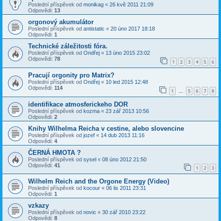
Poslední příspěvek od
monikag
«
26 kvě 2011 21:09
Odpovědi:
13
orgonový akumulátor
Poslední příspěvek od
antistatic
«
20 úno 2017 18:18
Odpovědi:
1
Technické záležitosti fóra.
Poslední příspěvek od
Ondřej
«
13 úno 2015 23:02
Odpovědi:
78
1
2
3
4
5
6
Pracují orgonity pro Matrix?
Poslední příspěvek od
Ondřej
«
10 led 2015 12:48
Odpovědi:
114
1
5
6
7
8
…
identifikace atmosferickeho DOR
Poslední příspěvek od
kozma
«
23 zář 2013 10:56
Odpovědi:
2
Knihy Wilhelma Reicha v cestine, alebo slovencine
Poslední příspěvek od
jozef
«
14 dub 2013 11:16
Odpovědi:
4
ČERNÁ HMOTA ?
Poslední příspěvek od
sysel
«
08 úno 2012 21:50
Odpovědi:
41
1
2
3
Wilhelm Reich and the Orgone Energy (Video)
Poslední příspěvek od
kocour
«
06 lis 2011 23:31
Odpovědi:
1
vzkazy
Poslední příspěvek od
novic
«
30 zář 2010 23:22
Odpovědi:
8