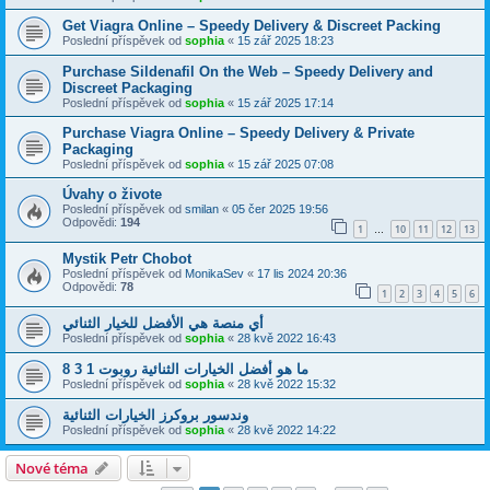
Get Viagra Online – Speedy Delivery & Discreet Packing
Poslední příspěvek od
sophia
«
15 zář 2025 18:23
Purchase Sildenafil On the Web – Speedy Delivery and
Discreet Packaging
Poslední příspěvek od
sophia
«
15 zář 2025 17:14
Purchase Viagra Online – Speedy Delivery & Private
Packaging
Poslední příspěvek od
sophia
«
15 zář 2025 07:08
Úvahy o živote
Poslední příspěvek od
smilan
«
05 čer 2025 19:56
Odpovědi:
194
1
10
11
12
13
…
Mystik Petr Chobot
Poslední příspěvek od
MonikaSev
«
17 lis 2024 20:36
Odpovědi:
78
1
2
3
4
5
6
أي منصة هي الأفضل للخيار الثنائي
Poslední příspěvek od
sophia
«
28 kvě 2022 16:43
ما هو أفضل الخيارات الثنائية روبوت 1 3 8
Poslední příspěvek od
sophia
«
28 kvě 2022 15:32
وندسور بروكرز الخيارات الثنائية
Poslední příspěvek od
sophia
«
28 kvě 2022 14:22
Nové téma