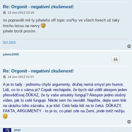
Re: Orgonit - negativní zkušenost!
P
13 úno 2012 23:16
ř
í
no popravdě mě ty juheleho off topic sra*ky ve všech forech už taky
s
trochu lezou na nervy
p
ě
juhele brzdi prosím
v
e
k
buy here
juhele2009
Re: Orgonit - negativní zkušenost!
P
14 úno 2012 01:07
ř
í
A je to tady - jednomu chybí argumenty, druhej nemá smysl pro humor.
s
Lidi, co to s váma je? Copak nechápete, že bych rád viděl alespon jeden
p
ě
přesvědčivej DŮKAZ, že ty vaše amulety fungují? Alespon jedno slušný
v
video, jak to celé funguje. Nikde sem ho neviděl. Napište, dejte sem link
e
k
na ukázku toho zázraku, a je klid. Celá řada lidí na to čeká. DŮKAZY,
FAKTA, ARGUMENTY - to je to, co platí zde na Zemi, jinde totiž nežiju.
pepr