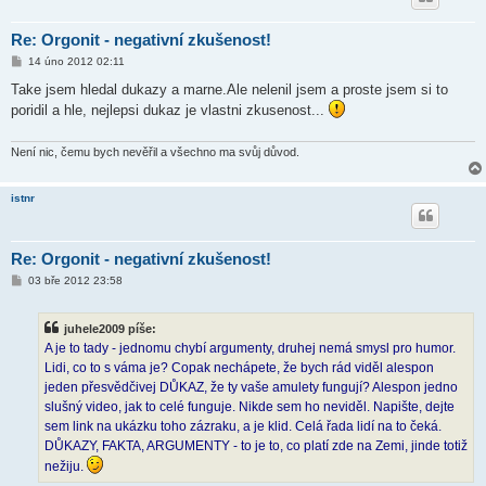
Re: Orgonit - negativní zkušenost!
P
14 úno 2012 02:11
ř
í
Take jsem hledal dukazy a marne.Ale nelenil jsem a proste jsem si to
s
poridil a hle, nejlepsi dukaz je vlastni zkusenost...
p
ě
v
e
Není nic, čemu bych nevěřil a všechno ma svůj důvod.
k
istnr
Re: Orgonit - negativní zkušenost!
P
03 bře 2012 23:58
ř
í
s
juhele2009 píše:
p
ě
A je to tady - jednomu chybí argumenty, druhej nemá smysl pro humor.
v
Lidi, co to s váma je? Copak nechápete, že bych rád viděl alespon
e
k
jeden přesvědčivej DŮKAZ, že ty vaše amulety fungují? Alespon jedno
slušný video, jak to celé funguje. Nikde sem ho neviděl. Napište, dejte
sem link na ukázku toho zázraku, a je klid. Celá řada lidí na to čeká.
DŮKAZY, FAKTA, ARGUMENTY - to je to, co platí zde na Zemi, jinde totiž
nežiju.