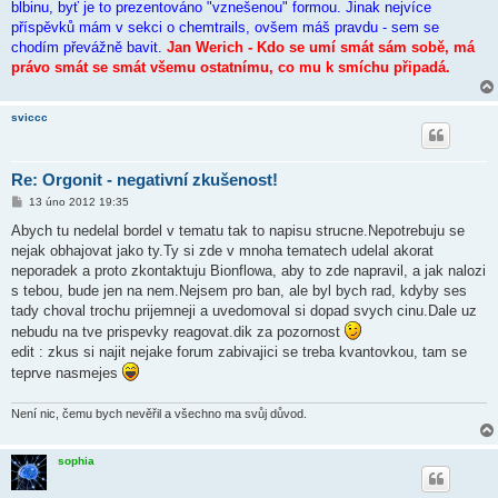
blbinu, byť je to prezentováno "vznešenou" formou. Jinak nejvíce
příspěvků mám v sekci o chemtrails, ovšem máš pravdu - sem se
chodím převážně bavit.
Jan Werich - Kdo se umí smát sám sobě, má
právo smát se smát všemu ostatnímu, co mu k smíchu připadá.
sviccc
Re: Orgonit - negativní zkušenost!
P
13 úno 2012 19:35
ř
í
Abych tu nedelal bordel v tematu tak to napisu strucne.Nepotrebuju se
s
nejak obhajovat jako ty.Ty si zde v mnoha tematech udelal akorat
p
ě
neporadek a proto zkontaktuju Bionflowa, aby to zde napravil, a jak nalozi
v
s tebou, bude jen na nem.Nejsem pro ban, ale byl bych rad, kdyby ses
e
k
tady choval trochu prijemneji a uvedomoval si dopad svych cinu.Dale uz
nebudu na tve prispevky reagovat.dik za pozornost
edit : zkus si najit nejake forum zabivajici se treba kvantovkou, tam se
teprve nasmejes
Není nic, čemu bych nevěřil a všechno ma svůj důvod.
sophia