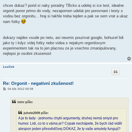
chces dukaz? porid si naky poradny TBcko a udelej si ice test, idealne
orgonit ponor primo do vody, nezapomen udelat pro porovnani i testy s
vodou bez orgonitu... hraj si takhle treba tejden a pak se sem vrat a ukaz
nam fotky
dukazy najdes vsude po netu, asi neumis pouzivat google, bohuzel lidi
jako ty i kdyz videj fotky nebo videa s nejakym orgonitovym
experimentem tak na to jen placnou ze je vsechno zmanipulovany,
nejlepsi je osobni zkusenost
Lesíček
Re: Orgonit - negativní zkušenost!
P
04 bře 2012 00:58
ř
í
s
istnr píše:
p
ě
v
juhele2009 píše:
e
k
A je to tady - jednomu chybí argumenty, druhej nemá smysl pro
humor. Lidi, co to s váma je? Copak nechápete, že bych rád viděl
alespon jeden přesvědčivej DŮKAZ, že ty vaše amulety fungují?