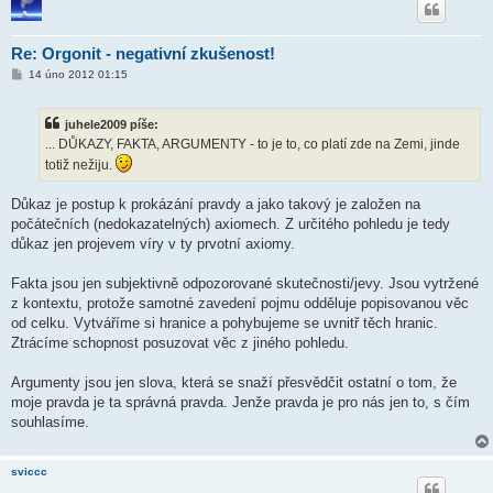
Re: Orgonit - negativní zkušenost!
P
14 úno 2012 01:15
ř
í
s
juhele2009 píše:
p
ě
... DŮKAZY, FAKTA, ARGUMENTY - to je to, co platí zde na Zemi, jinde
v
totiž nežiju.
e
k
Důkaz je postup k prokázání pravdy a jako takový je založen na
počátečních (nedokazatelných) axiomech. Z určitého pohledu je tedy
důkaz jen projevem víry v ty prvotní axiomy.
Fakta jsou jen subjektivně odpozorované skutečnosti/jevy. Jsou vytržené
z kontextu, protože samotné zavedení pojmu odděluje popisovanou věc
od celku. Vytváříme si hranice a pohybujeme se uvnitř těch hranic.
Ztrácíme schopnost posuzovat věc z jiného pohledu.
Argumenty jsou jen slova, která se snaží přesvědčit ostatní o tom, že
moje pravda je ta správná pravda. Jenže pravda je pro nás jen to, s čím
souhlasíme.
sviccc