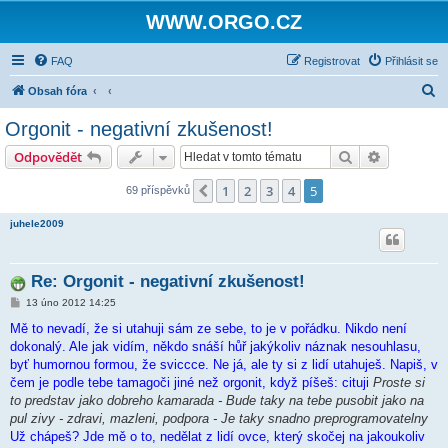
WWW.ORGO.CZ
FAQ
Registrovat
Přihlásit se
H
Obsah fóra
l
Orgonit - negativní zkušenost!
e
Hledat
Pokročilé 
Odpovědět
d
a
1
2
3
4
5
Předchozí
69 příspěvků
t
juhele2009
Re: Orgonit - negativní zkušenost!
P
13 úno 2012 14:25
ř
í
Mě to nevadí, že si utahuji sám ze sebe, to je v pořádku. Nikdo není
s
dokonalý. Ale jak vidím, někdo snáší hůř jakýkoliv náznak nesouhlasu,
p
ě
byť humornou formou, že sviccce. Ne já, ale ty si z lidí utahuješ. Napiš, v
v
čem je podle tebe tamagoči jiné než orgonit, když píšeš: cituji
Proste si
e
k
to predstav jako dobreho kamarada - Bude taky na tebe pusobit jako na
pul zivy - zdravi, mazleni, podpora - Je taky snadno preprogramovatelny
Už chápeš? Jde mě o to, nedělat z lidí ovce, který skočej na jakoukoliv