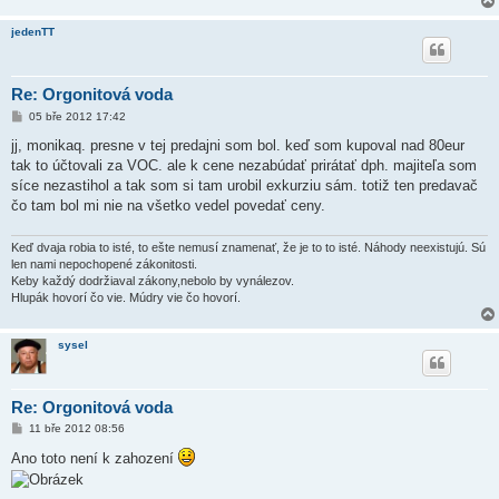
v
e
jedenTT
k
Re: Orgonitová voda
P
05 bře 2012 17:42
ř
í
jj, monikaq. presne v tej predajni som bol. keď som kupoval nad 80eur
s
tak to účtovali za VOC. ale k cene nezabúdať prirátať dph. majiteľa som
p
ě
síce nezastihol a tak som si tam urobil exkurziu sám. totiž ten predavač
v
čo tam bol mi nie na všetko vedel povedať ceny.
e
k
Keď dvaja robia to isté, to ešte nemusí znamenať, že je to to isté. Náhody neexistujú. Sú
len nami nepochopené zákonitosti.
Keby každý dodržiaval zákony,nebolo by vynálezov.
Hlupák hovorí čo vie. Múdry vie čo hovorí.
sysel
Re: Orgonitová voda
P
11 bře 2012 08:56
ř
í
Ano toto není k zahození
s
p
ě