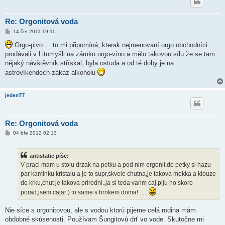
Re: Orgonitová voda
P
14 čer 2011 19:11
ř
í
Orgo-pivo.... to mi připomíná, kterak nejmenovaní orgo obchodníci
s
prodávali v Litomyšli na zámku orgo-víno a mělo takovou sílu že se tam
p
ě
nějaký návštěvník střískal, byla ostuda a od té doby je na
v
astrovíkendech zákaz alkoholu
e
k
jedenTT
Re: Orgonitová voda
P
04 bře 2012 02:13
ř
í
s
antistatic píše:
p
ě
V praci mam u stolu drzak na petku a pod nim orgonit,do petky si hazu
v
par kaminku kristalu a je to supr,skvele chutna,je takova mekka a klouze
e
k
do krku,chut je takova prirodni..ja si teda varim caj,piju ho skoro
porad,jsem cajar:) to same s hrnkem doma! .....
Nie síce s orgonitovou, ale s vodou ktorú pijeme celá rodina mám
obdobné skúsenosti. Používam Šungitovú drť vo vode. Skutočne mi