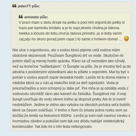
s
jedenTT píše:
p
ě
v
antistatic píše:
e
k
V praci mam u stolu drzak na petku a pod nim orgonit,do petky si
hazu par kaminku kristalu a je to supr,skvele chutna,je takova
mekka a klouze do krku,chut je takova prirodni..ja si teda varim
caj,piju ho skoro porad,jsem cajar:) to same s hrnkem doma! .....
Nie síce s orgonitovou, ale s vodou ktorú pijeme celá rodina mám
obdobné skúsenosti. Používam Šungitovú drť vo vode. Skutočne mi
potom stačí aj menej hodín spánku. Ráno sa už nemotám ako ožratý,
než sa konečne "naštartujem". O Šungite sa píše, že je vhodný tiež aj do
akvária s podobnými výsledkami ako tu píšete s orgonitmi. Mal by byť v
pohári s vodou aspoň zopár desiatok hodín. Lenže mi to doma máme v
nádobe ktorá sa u nás aj niekoľko krát za deň vyprázdni. Voda je
priezračnejšia a som schopný ju stále piť. Pre mňa je aj odstáta voda z
vodovodu obzvlášť ráno ako kameň do žalúdka. Šungitová nie. A vraj
šungit uvoľňuje do vody okrem iného aj stopové prvky. Ale to si overiť
nedokážem. Jedine je vidno ako vytvára na stenách pohára veľa bublín,
ktoré sa časom zväčšujú. V knihe o ňom čo písala jedna ruska som sa
dočítal,že kmitá na frekvencii 600Hz. Lenže ja som naň navinul cievku s
hromadou závitov a pokúšal som tak cez diódu nabíjať elektrolytický
kondenzátor. Tak toto mi s ním teda nefungovalo.