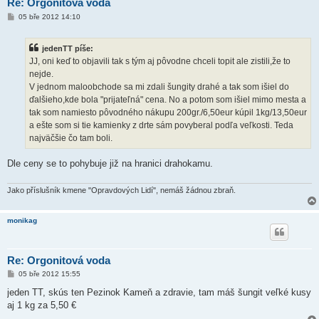
Re: Orgonitová voda
P
05 bře 2012 14:10
ř
í
s
jedenTT píše:
p
ě
JJ, oni keď to objavili tak s tým aj pôvodne chceli topit ale zistili,že to
v
nejde.
e
k
V jednom maloobchode sa mi zdali šungity drahé a tak som išiel do
ďalšieho,kde bola "prijateľná" cena. No a potom som išiel mimo mesta a
tak som namiesto pôvodného nákupu 200gr./6,50eur kúpil 1kg/13,50eur
a ešte som si tie kamienky z drte sám povyberal podľa veľkosti. Teda
najväčšie čo tam boli.
Dle ceny se to pohybuje již na hranici drahokamu.
Jako příslušník kmene "Opravdových Lidí", nemáš žádnou zbraň.
monikag
Re: Orgonitová voda
P
05 bře 2012 15:55
ř
í
jeden TT, skús ten Pezinok Kameň a zdravie, tam máš šungit veľké kusy
s
aj 1 kg za 5,50 €
p
ě