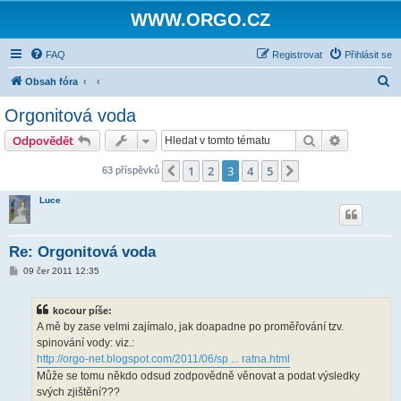
WWW.ORGO.CZ
FAQ
Registrovat
Přihlásit se
H
Obsah fóra
l
Orgonitová voda
e
Hledat
Pokročilé 
Odpovědět
d
a
1
2
3
4
5
Předchozí
Další
63 příspěvků
t
Luce
Re: Orgonitová voda
P
09 čer 2011 12:35
ř
í
s
kocour píše:
p
ě
A mě by zase velmi zajímalo, jak doapadne po proměřování tzv.
v
spinování vody: viz.:
e
k
http://orgo-net.blogspot.com/2011/06/sp ... ratna.html
Může se tomu někdo odsud zodpovědně věnovat a podat výsledky
svých zjištění???