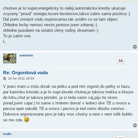
chutove je to super,energeticky to nabiji,automaticka kresby ukazuje
zvyseny "proud" energie,toceni levotocive,takze zatim sama pozitiva:-)
Dal jsem zmrazit vodu ospinovanou,tak uvidim co se tam objevi.
Ohledne lecby nemoci nevim,protoze jsem zdravej:-)
ohledne pusobeni na ostatni cleny rodiny zkoumam:-)
To je zatim vse.
L.
antistatic
Re: Orgonitová voda
P
14 čer 2011 18:54
ř
í
V praci mam u stolu drzak na petku a pod nim orgonit,do petky si hazu
s
par kaminku kristalu a je to supr,skvele chutna,je takova mekka a klouze
p
ě
do krku,chut je takova prirodni..ja si teda varim caj,piju ho skoro
v
porad,jsem cajar:) to same s hrnkem doma! v lednici dve TB u ovoce a
e
k
peciva opet nekolik TB a ovoce i pecivo je ted velmi dlouho cerstve...
Dokonce orgonizovane pivo je taky moc chutny a neni v nem tolik bublin
se me zda..
mufin