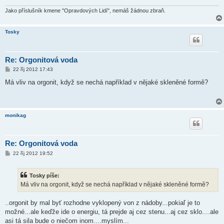
v
e
Jako příslušník kmene "Opravdových Lidí", nemáš žádnou zbraň.
k
Tosky
Re: Orgonitová voda
P
22 říj 2012 17:43
ř
í
Má vliv na orgonit, když se nechá například v nějaké skleněné formě?
s
p
ě
v
e
monikag
k
Re: Orgonitová voda
P
22 říj 2012 19:52
ř
í
s
Tosky píše:
p
ě
Má vliv na orgonit, když se nechá například v nějaké skleněné formě?
v
e
k
..orgonit by mal byť rozhodne vyklopený von z nádoby...pokiaľ je to
možné...ale keďže ide o energiu, tá prejde aj cez stenu...aj cez sklo....ale
asi tá sila bude o niečom inom....myslím...