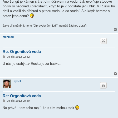
Ano šungit je kámen s čistícím účinkem na vodu. Jak uvolňuje stopove
prvky si nedovedu představit, když to je v podstatě jen uhlík. V Rusku ho
drtili a vozili do přehrad s pitnou vodou a do studní. Ale když bereme v
potaz jeho cenu?
.
Jako příslušník kmene "Opravdových Lidí", nemáš žádnou zbraň.
monikag
Re: Orgonitová voda
P
05 bře 2012 02:42
ř
í
U nás je drahý...v Rusku je za babku...
s
p
ě
v
e
sysel
k
Re: Orgonitová voda
P
05 bře 2012 08:40
ř
í
No právě...tam toho mají, že s tím mohou topit
s
p
ě