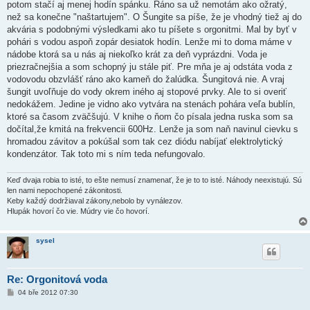
potom stačí aj menej hodín spánku. Ráno sa už nemotám ako ožratý,
než sa konečne "naštartujem". O Šungite sa píše, že je vhodný tiež aj do
akvária s podobnými výsledkami ako tu píšete s orgonitmi. Mal by byť v
pohári s vodou aspoň zopár desiatok hodín. Lenže mi to doma máme v
nádobe ktorá sa u nás aj niekoľko krát za deň vyprázdni. Voda je
priezračnejšia a som schopný ju stále piť. Pre mňa je aj odstáta voda z
vodovodu obzvlášť ráno ako kameň do žalúdka. Šungitová nie. A vraj
šungit uvoľňuje do vody okrem iného aj stopové prvky. Ale to si overiť
nedokážem. Jedine je vidno ako vytvára na stenách pohára veľa bublín,
ktoré sa časom zväčšujú. V knihe o ňom čo písala jedna ruska som sa
dočítal,že kmitá na frekvencii 600Hz. Lenže ja som naň navinul cievku s
hromadou závitov a pokúšal som tak cez diódu nabíjať elektrolytický
kondenzátor. Tak toto mi s ním teda nefungovalo.
Keď dvaja robia to isté, to ešte nemusí znamenať, že je to to isté. Náhody neexistujú. Sú
len nami nepochopené zákonitosti.
Keby každý dodržiaval zákony,nebolo by vynálezov.
Hlupák hovorí čo vie. Múdry vie čo hovorí.
sysel
Re: Orgonitová voda
P
04 bře 2012 07:30
ř
í