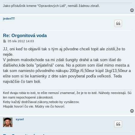
v
e
Jako příslušník kmene "Opravdových Lidí", nemáš žádnou zbraň.
k
jedenTT
Re: Orgonitová voda
P
05 bře 2012 14:03
ř
í
JJ, oni keď to objavili tak s tým aj pôvodne chceli topit ale zistili,že to
s
nejde.
p
ě
V jednom maloobchode sa mi zdali šungity drahé a tak som išiel do
v
ďalšieho,kde bola "prijateľná" cena. No a potom som išiel mimo mesta a
e
k
tak som namiesto pôvodného nákupu 200gr./6,50eur kúpil 1kg/13,50eur a
ešte som si tie kamienky z drte sám povyberal podľa veľkosti. Teda
najväčšie čo tam boli.
Keď dvaja robia to isté, to ešte nemusí znamenať, že je to to isté. Náhody neexistujú. Sú
len nami nepochopené zákonitosti.
Keby každý dodržiaval zákony,nebolo by vynálezov.
Hlupák hovorí čo vie. Múdry vie čo hovorí.
sysel