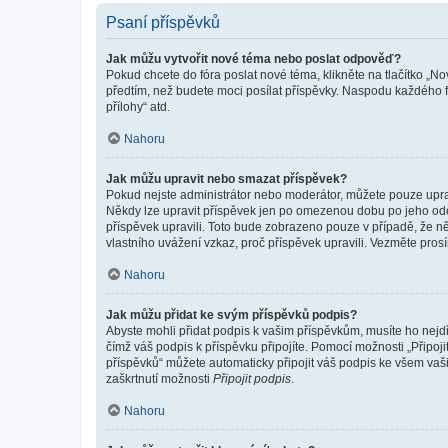
Psaní příspěvků
Jak můžu vytvořit nové téma nebo poslat odpověď?
Pokud chcete do fóra poslat nové téma, klikněte na tlačítko „No
předtím, než budete moci posílat příspěvky. Naspodu každého fó
přílohy“ atd.
Nahoru
Jak můžu upravit nebo smazat příspěvek?
Pokud nejste administrátor nebo moderátor, můžete pouze upravo
Někdy lze upravit příspěvek jen po omezenou dobu po jeho odesl
příspěvek upravili. Toto bude zobrazeno pouze v případě, že n
vlastního uvážení vzkaz, proč příspěvek upravili. Vezměte pr
Nahoru
Jak můžu přidat ke svým příspěvků podpis?
Abyste mohli přidat podpis k vašim příspěvkům, musíte ho nejdří
čímž váš podpis k příspěvku připojíte. Pomocí možnosti „Připo
příspěvků“ můžete automaticky připojit váš podpis ke všem vaš
zaškrtnutí možnosti
Připojit podpis
.
Nahoru