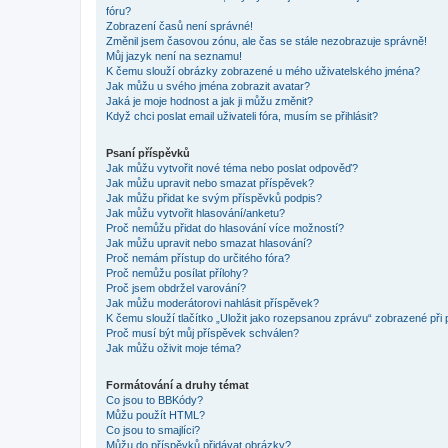
fóru?
Zobrazení časů není správné!
Změnil jsem časovou zónu, ale čas se stále nezobrazuje správně!
Můj jazyk není na seznamu!
K čemu slouží obrázky zobrazené u mého uživatelského jména?
Jak můžu u svého jména zobrazit avatar?
Jaká je moje hodnost a jak ji můžu změnit?
Když chci poslat email uživateli fóra, musím se přihlásit?
Psaní příspěvků
Jak můžu vytvořit nové téma nebo poslat odpověď?
Jak můžu upravit nebo smazat příspěvek?
Jak můžu přidat ke svým příspěvků podpis?
Jak můžu vytvořit hlasování/anketu?
Proč nemůžu přidat do hlasování více možností?
Jak můžu upravit nebo smazat hlasování?
Proč nemám přístup do určitého fóra?
Proč nemůžu posílat přílohy?
Proč jsem obdržel varování?
Jak můžu moderátorovi nahlásit příspěvek?
K čemu slouží tlačítko „Uložit jako rozepsanou zprávu“ zobrazené při
Proč musí být můj příspěvek schválen?
Jak můžu oživit moje téma?
Formátování a druhy témat
Co jsou to BBKódy?
Můžu použít HTML?
Co jsou to smajlíci?
Můžu do příspěvků přidávat obrázky?