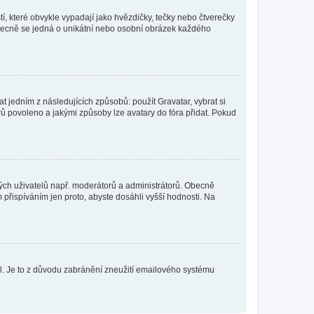
í, které obvykle vypadají jako hvězdičky, tečky nebo čtverečky
 a obecně se jedná o unikátní nebo osobní obrázek každého
t jedním z následujících způsobů: použít Gravatar, vybrat si
tarů povoleno a jakými způsoby lze avatary do fóra přidat. Pokud
itých uživatelů např. moderátorů a administrátorů. Obecně
přispíváním jen proto, abyste dosáhli vyšší hodnosti. Na
lil. Je to z důvodu zabránění zneužití emailového systému