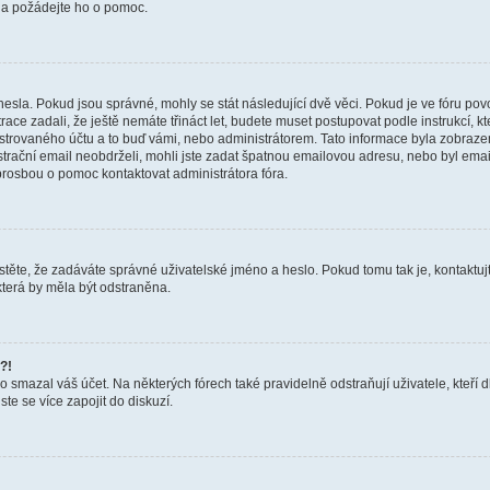
a a požádejte ho o pomoc.
hesla. Pokud jsou správné, mohly se stát následující dvě věci. Pokud je ve fóru 
ace zadali, že ještě nemáte třináct let, budete muset postupovat podle instrukcí, kt
trovaného účtu a to buď vámi, nebo administrátorem. Tato informace byla zobrazena
gistrační email neobdrželi, mohli jste zadat špatnou emailovou adresu, nebo byl em
s prosbou o pomoc kontaktovat administrátora fóra.
těte, že zadáváte správné uživatelské jméno a heslo. Pokud tomu tak je, kontaktujte a
terá by měla být odstraněna.
?!
smazal váš účet. Na některých fórech také pravidelně odstraňují uživatele, kteří d
te se více zapojit do diskuzí.