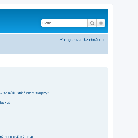
Hledat
Pokročilé hledání
Registrovat
Přihlásit se
ak se můžu stát členem skupiny?
 barvu?
ný nebo urážlivý email!