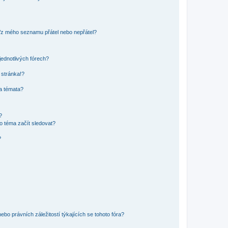
o/z mého seznamu přátel nebo nepřátel?
jednotlivých fórech?
 stránka!?
 a témata?
?
o téma začít sledovat?
?
bo právních záležitostí týkajících se tohoto fóra?