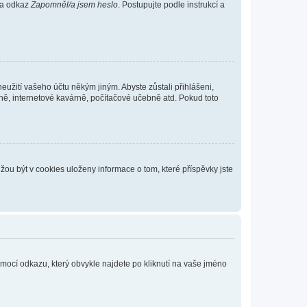
 na odkaz
Zapomněl/a jsem heslo
. Postupujte podle instrukcí a
eužití vašeho účtu někým jiným. Abyste zůstali přihlášeni,
vně, internetové kavárně, počítačové učebně atd. Pokud toto
ou být v cookies uloženy informace o tom, které příspěvky jste
omocí odkazu, který obvykle najdete po kliknutí na vaše jméno