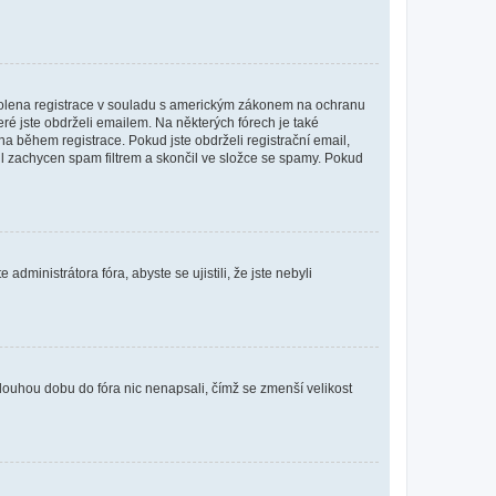
povolena registrace v souladu s americkým zákonem na ochranu
eré jste obdrželi emailem. Na některých fórech je také
 během registrace. Pokud jste obdrželi registrační email,
ail zachycen spam filtrem a skončil ve složce se spamy. Pokud
dministrátora fóra, abyste se ujistili, že jste nebyli
louhou dobu do fóra nic nenapsali, čímž se zmenší velikost