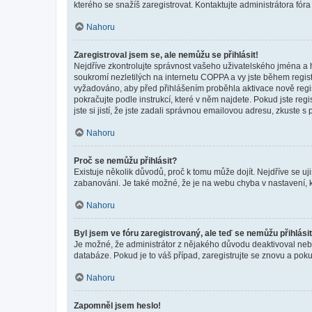
kterého se snažíš zaregistrovat. Kontaktujte administrátora fór
Nahoru
Zaregistroval jsem se, ale nemůžu se přihlásit!
Nejdříve zkontrolujte správnost vašeho uživatelského jména a 
soukromí nezletilých na internetu COPPA a vy jste během registr
vyžadováno, aby před přihlášením proběhla aktivace nově regis
pokračujte podle instrukcí, které v něm najdete. Pokud jste re
jste si jistí, že jste zadali správnou emailovou adresu, zkuste 
Nahoru
Proč se nemůžu přihlásit?
Existuje několik důvodů, proč k tomu může dojít. Nejdříve se ujis
zabanováni. Je také možné, že je na webu chyba v nastavení, k
Nahoru
Byl jsem ve fóru zaregistrovaný, ale teď se nemůžu přihlásit
Je možné, že administrátor z nějakého důvodu deaktivoval nebo 
databáze. Pokud je to váš případ, zaregistrujte se znovu a pokus
Nahoru
Zapomněl jsem heslo!