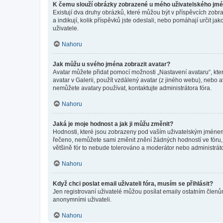
K čemu slouží obrázky zobrazené u mého uživatelského jm
Existují dva druhy obrázků, které můžou být v příspěvcích zobr
a indikují, kolik příspěvků jste odeslali, nebo pomáhají určit 
uživatele.
Nahoru
Jak můžu u svého jména zobrazit avatar?
Avatar můžete přidat pomocí možnosti „Nastavení avataru“, kter
avatar v Galerii, použít vzdálený avatar (z jiného webu), nebo a
nemůžete avatary používat, kontaktujte administrátora fóra.
Nahoru
Jaká je moje hodnost a jak ji můžu změnit?
Hodnosti, které jsou zobrazeny pod vaším uživatelským jménem, i
řečeno, nemůžete sami změnit znění žádných hodností ve fóru, 
většině fór to nebude tolerováno a moderátor nebo administrát
Nahoru
Když chci poslat email uživateli fóra, musím se přihlásit?
Jen registrovaní uživatelé můžou posílat emaily ostatním členům
anonymními uživateli.
Nahoru