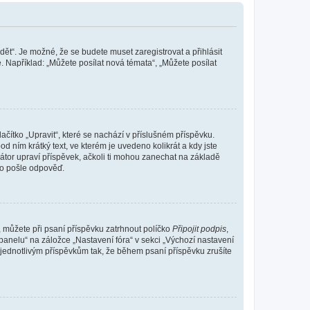
dět“. Je možné, že se budete muset zaregistrovat a přihlásit
 Například: „Můžete posílat nová témata“, „Můžete posílat
čítko „Upravit“, které se nachází v příslušném příspěvku.
 ním krátký text, ve kterém je uvedeno kolikrát a kdy jste
átor upraví příspěvek, ačkoli ti mohou zanechat na základě
do pošle odpověď.
e, můžete při psaní příspěvku zatrhnout políčko
Připojit podpis
,
anelu“ na záložce „Nastavení fóra“ v sekci „Výchozí nastavení
 jednotlivým příspěvkům tak, že během psaní příspěvku zrušíte