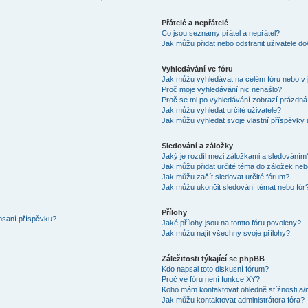
Přátelé a nepřátelé
Co jsou seznamy přátel a nepřátel?
Jak můžu přidat nebo odstranit uživatele d
Vyhledávání ve fóru
Jak můžu vyhledávat na celém fóru nebo v 
Proč moje vyhledávání nic nenašlo?
Proč se mi po vyhledávání zobrazí prázdná
Jak můžu vyhledat určité uživatele?
Jak můžu vyhledat svoje vlastní příspěvky
Sledování a záložky
Jaký je rozdíl mezi záložkami a sledováním
Jak můžu přidat určité téma do záložek neb
Jak můžu začít sledovat určité fórum?
Jak můžu ukončit sledování témat nebo fór
Přílohy
 psaní příspěvku?
Jaké přílohy jsou na tomto fóru povoleny?
Jak můžu najít všechny svoje přílohy?
Záležitosti týkající se phpBB
Kdo napsal toto diskusní fórum?
Proč ve fóru není funkce XY?
Koho mám kontaktovat ohledně stížnosti a/ne
Jak můžu kontaktovat administrátora fóra?