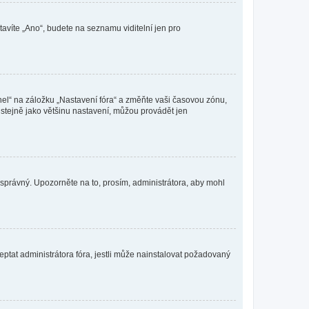
tavíte „Ano“, budete na seznamu viditelní jen pro
nel“ na záložku „Nastavení fóra“ a změňte vaši časovou zónu,
stejně jako většinu nastavení, můžou provádět jen
nesprávný. Upozorněte na to, prosím, administrátora, aby mohl
ptat administrátora fóra, jestli může nainstalovat požadovaný