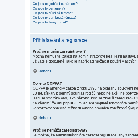
Co jsou to globální oznámení?
Co jsou to oznámení?
Co jsou to důležitá témata?
Co jsou to zamknutá témata?
Co jsou to ikony témat?
Přihlašování a registrace
Proč se musím zaregistrovat?
Možná nemusíte, záleží na administrátorovi fóra, jestli nastaví,
uživatele dostupné, jako je například možnost použití vlastních
Nahoru
Co je to COPPA?
COPPA je americký zákon z roku 1998 na ochranu soukromí nezl
13 let, získaly písemný souhlas rodičů nebo nějaké jiné potvrze
jestli se toto týká vás, jako někoho, kdo se zkouší zaregistro
na vědomí, že ani phpBB Limited ani majitelé tohoto fóra nem
kontaktovat ohledně stížnosti a/nebo právních záležitostí týkajíc
Nahoru
Proč se nemůžu zaregistrovat?
Je možné, že administrátor fóra zakázal registrace, aby zabrán