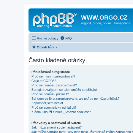
WWW.ORGO.CZ
orgonit, orgon, počasí, konspirace...
Rychlé odkazy
FAQ
Obsah fóra
Často kladené otázky
Přihlašování a registrace
Proč se musím zaregistrovat?
Co je to COPPA?
Proč se nemůžu zaregistrovat?
Zaregistroval jsem se, ale nemůžu se přihlásit!
Proč se nemůžu přihlásit?
Byl jsem ve fóru zaregistrovaný, ale teď se nemůžu přihlásit?!
Zapomněl jsem heslo!
Proč se automaticky odhlašuji?
K čemu slouží funkce „Smazat cookies“?
Předvolby a nastavení uživatele
Jak můžu změnit svoje nastavení?
Jak můžu zabránit tomu, aby bylo moje uživatelské jméno zobrazeno 