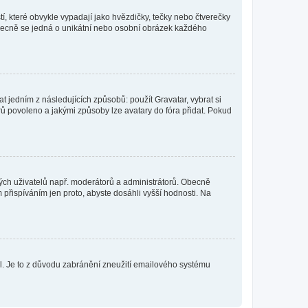
í, které obvykle vypadají jako hvězdičky, tečky nebo čtverečky
 a obecně se jedná o unikátní nebo osobní obrázek každého
t jedním z následujících způsobů: použít Gravatar, vybrat si
tarů povoleno a jakými způsoby lze avatary do fóra přidat. Pokud
itých uživatelů např. moderátorů a administrátorů. Obecně
přispíváním jen proto, abyste dosáhli vyšší hodnosti. Na
lil. Je to z důvodu zabránění zneužití emailového systému