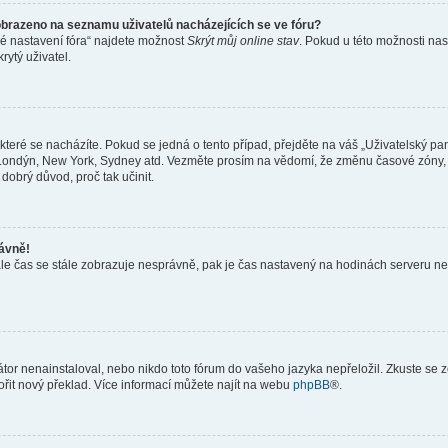
obrazeno na seznamu uživatelů nacházejících se ve fóru?
né nastavení fóra“ najdete možnost
Skrýt můj online stav
. Pokud u této možnosti nas
rytý uživatel.
teré se nacházíte. Pokud se jedná o tento případ, přejděte na váš „Uživatelský pa
a, Londýn, New York, Sydney atd. Vezměte prosím na vědomí, že změnu časové zóny, 
 dobrý důvod, proč tak učinit.
rávně!
ě, ale čas se stále zobrazuje nesprávně, pak je čas nastavený na hodinách serveru 
or nenainstaloval, nebo nikdo toto fórum do vašeho jazyka nepřeložil. Zkuste se ze
ořit nový překlad. Více informací můžete najít na webu
phpBB
®.