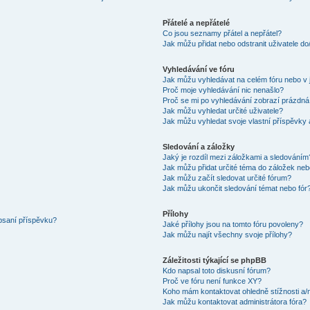
Přátelé a nepřátelé
Co jsou seznamy přátel a nepřátel?
Jak můžu přidat nebo odstranit uživatele d
Vyhledávání ve fóru
Jak můžu vyhledávat na celém fóru nebo v 
Proč moje vyhledávání nic nenašlo?
Proč se mi po vyhledávání zobrazí prázdná
Jak můžu vyhledat určité uživatele?
Jak můžu vyhledat svoje vlastní příspěvky
Sledování a záložky
Jaký je rozdíl mezi záložkami a sledováním
Jak můžu přidat určité téma do záložek neb
Jak můžu začít sledovat určité fórum?
Jak můžu ukončit sledování témat nebo fór
Přílohy
 psaní příspěvku?
Jaké přílohy jsou na tomto fóru povoleny?
Jak můžu najít všechny svoje přílohy?
Záležitosti týkající se phpBB
Kdo napsal toto diskusní fórum?
Proč ve fóru není funkce XY?
Koho mám kontaktovat ohledně stížnosti a/ne
Jak můžu kontaktovat administrátora fóra?