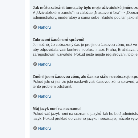
Jak můžu zabránit tomu, aby bylo moje uživatelské jméno z
V „Uživatelském panelu“ na záložce „Nastavení fóra“ -> „Obec
administrátory, moderátory a sama sebe. Budete počítán jako sk
Nahoru
Zobrazení časů není správné!
Je možné, že zobrazený čas je pro jinou časovou zónu, než ve k
aby odpovídala vaší konkrétní oblasti, např. Praha, Bratislav
zaregistrovaní uživatelé. Pokud ještě nejste registrováni, toto je
Nahoru
Změnil jsem časovou zónu, ale čas se stále nezobrazuje sp
Pokud jste si jisti, že jste nastavili vaši časovou zónu správn
tento problém odstranit.
Nahoru
Můj jazyk není na seznamu!
Pokud váš jazyk není na seznamu jazyků, tak ho buď administrát
jazyk. Pokud překlad do vašeho jazyku neexistuje, můžete vytv
Nahoru