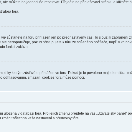
t, ale můžete ho jednoduše resetovat. Přejděte na přihlašovací stránku a klikněte
rátora fóra.
i mě
zůstanete na fóru přihlášen jen po přednastavený čas. To slouží k zabránění zn
se ale nedoporučuje, pokud přistupujete k fóru ze sdíleného počítače, např. v kniho
tuto funkci zakázal.
díky kterým zůstáváte přihlášen ve fóru. Pokud je to povoleno majitelem fóra, můž
nebo odhlašováním, smazání cookies fóra může pomoci.
ení uložena v databázi fóra. Pro jejich změnu přejděte na váš „Uživatelský panel“ p
i změnit všechna vaše nastavení a předvolby fóra.