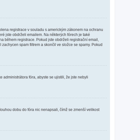
povolena registrace v souladu s americkým zákonem na ochranu
eré jste obdrželi emailem. Na některých fórech je také
 během registrace. Pokud jste obdrželi registrační email,
ail zachycen spam filtrem a skončil ve složce se spamy. Pokud
dministrátora fóra, abyste se ujistili, že jste nebyli
louhou dobu do fóra nic nenapsali, čímž se zmenší velikost