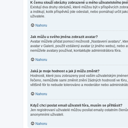
K čemu slouží obrázky zobrazené u mého uživatelského jm
Existují dva druhy obrázků, které můžou být v příspěvcích zobr
a indikují, kolik příspěvků jste odeslali, nebo pomáhají určit 
uživatele.
Nahoru
Jak můžu u svého jména zobrazit avatar?
Avatar můžete přidat pomocí možnosti „Nastavení avataru“, kter
avatar v Galerii, použít vzdálený avatar (z jiného webu), nebo a
nemůžete avatary používat, kontaktujte administrátora fóra.
Nahoru
Jaká je moje hodnost a jak ji můžu změnit?
Hodnosti, které jsou zobrazeny pod vaším uživatelským jménem, i
řečeno, nemůžete sami změnit znění žádných hodností ve fóru, 
většině fór to nebude tolerováno a moderátor nebo administrát
Nahoru
Když chci poslat email uživateli fóra, musím se přihlásit?
Jen registrovaní uživatelé můžou posílat emaily ostatním členům
anonymními uživateli.
Nahoru