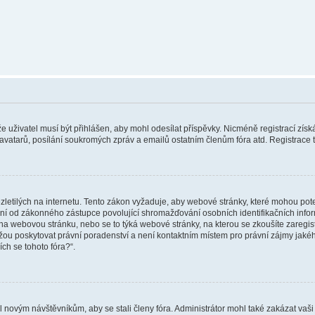
 že uživatel musí být přihlášen, aby mohl odesílat příspěvky. Nicméně registrací zís
 avatarů, posílání soukromých zpráv a emailů ostatním členům fóra atd. Registrace t
etilých na internetu. Tento zákon vyžaduje, aby webové stránky, které mohou pot
ní od zákonného zástupce povolující shromažďování osobních identifikačních informac
vat na webovou stránku, nebo se to týká webové stránky, na kterou se zkoušíte zareg
ůžou poskytovat právní poradenství a není kontaktním místem pro právní zájmy ja
ích se tohoto fóra?“.
il novým návštěvníkům, aby se stali členy fóra. Administrátor mohl také zakázat va