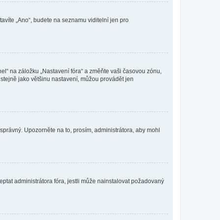
tavíte „Ano“, budete na seznamu viditelní jen pro
nel“ na záložku „Nastavení fóra“ a změňte vaši časovou zónu,
stejně jako většinu nastavení, můžou provádět jen
nesprávný. Upozorněte na to, prosím, administrátora, aby mohl
ptat administrátora fóra, jestli může nainstalovat požadovaný