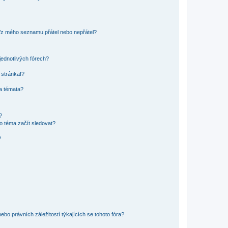
o/z mého seznamu přátel nebo nepřátel?
jednotlivých fórech?
 stránka!?
 a témata?
?
o téma začít sledovat?
?
bo právních záležitostí týkajících se tohoto fóra?