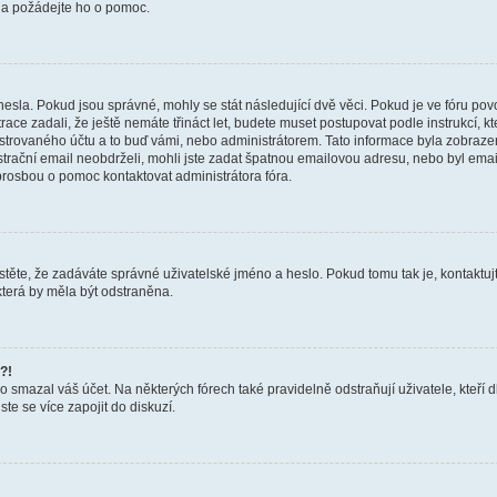
a a požádejte ho o pomoc.
hesla. Pokud jsou správné, mohly se stát následující dvě věci. Pokud je ve fóru 
ace zadali, že ještě nemáte třináct let, budete muset postupovat podle instrukcí, kt
trovaného účtu a to buď vámi, nebo administrátorem. Tato informace byla zobrazena
gistrační email neobdrželi, mohli jste zadat špatnou emailovou adresu, nebo byl em
s prosbou o pomoc kontaktovat administrátora fóra.
těte, že zadáváte správné uživatelské jméno a heslo. Pokud tomu tak je, kontaktujte a
terá by měla být odstraněna.
?!
smazal váš účet. Na některých fórech také pravidelně odstraňují uživatele, kteří d
te se více zapojit do diskuzí.