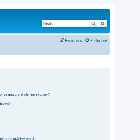
Hledat
Pokročilé hledání
Registrovat
Přihlásit se
ak se můžu stát členem skupiny?
 barvu?
ný nebo urážlivý email!