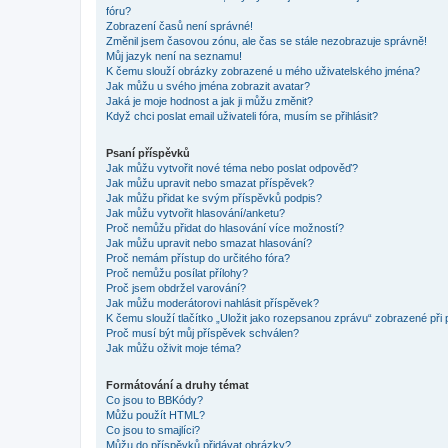
fóru?
Zobrazení časů není správné!
Změnil jsem časovou zónu, ale čas se stále nezobrazuje správně!
Můj jazyk není na seznamu!
K čemu slouží obrázky zobrazené u mého uživatelského jména?
Jak můžu u svého jména zobrazit avatar?
Jaká je moje hodnost a jak ji můžu změnit?
Když chci poslat email uživateli fóra, musím se přihlásit?
Psaní příspěvků
Jak můžu vytvořit nové téma nebo poslat odpověď?
Jak můžu upravit nebo smazat příspěvek?
Jak můžu přidat ke svým příspěvků podpis?
Jak můžu vytvořit hlasování/anketu?
Proč nemůžu přidat do hlasování více možností?
Jak můžu upravit nebo smazat hlasování?
Proč nemám přístup do určitého fóra?
Proč nemůžu posílat přílohy?
Proč jsem obdržel varování?
Jak můžu moderátorovi nahlásit příspěvek?
K čemu slouží tlačítko „Uložit jako rozepsanou zprávu“ zobrazené při
Proč musí být můj příspěvek schválen?
Jak můžu oživit moje téma?
Formátování a druhy témat
Co jsou to BBKódy?
Můžu použít HTML?
Co jsou to smajlíci?
Můžu do příspěvků přidávat obrázky?