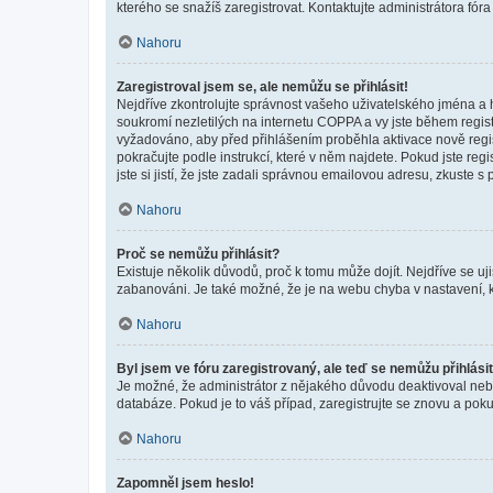
kterého se snažíš zaregistrovat. Kontaktujte administrátora fór
Nahoru
Zaregistroval jsem se, ale nemůžu se přihlásit!
Nejdříve zkontrolujte správnost vašeho uživatelského jména a 
soukromí nezletilých na internetu COPPA a vy jste během registr
vyžadováno, aby před přihlášením proběhla aktivace nově regis
pokračujte podle instrukcí, které v něm najdete. Pokud jste re
jste si jistí, že jste zadali správnou emailovou adresu, zkuste 
Nahoru
Proč se nemůžu přihlásit?
Existuje několik důvodů, proč k tomu může dojít. Nejdříve se ujis
zabanováni. Je také možné, že je na webu chyba v nastavení, k
Nahoru
Byl jsem ve fóru zaregistrovaný, ale teď se nemůžu přihlásit
Je možné, že administrátor z nějakého důvodu deaktivoval nebo 
databáze. Pokud je to váš případ, zaregistrujte se znovu a pokus
Nahoru
Zapomněl jsem heslo!