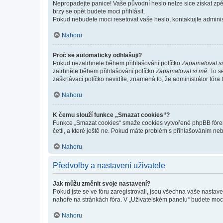
Nepropadejte panice! Vaše původní heslo nelze sice získat zpě
brzy se opět budete moci přihlásit.
Pokud nebudete moci resetovat vaše heslo, kontaktujte administ
Nahoru
Proč se automaticky odhlašuji?
Pokud nezatrhnete během přihlašování políčko
Zapamatovat s
zatrhněte během přihlašování políčko
Zapamatovat si mě
. To 
zaškrtávací políčko nevidíte, znamená to, že administrátor fóra 
Nahoru
K čemu slouží funkce „Smazat cookies“?
Funkce „Smazat cookies“ smaže cookies vytvořené phpBB fórem, 
četli, a které ještě ne. Pokud máte problém s přihlašováním 
Nahoru
Předvolby a nastavení uživatele
Jak můžu změnit svoje nastavení?
Pokud jste se ve fóru zaregistrovali, jsou všechna vaše nastav
nahoře na stránkách fóra. V „Uživatelském panelu“ budete moc
Nahoru