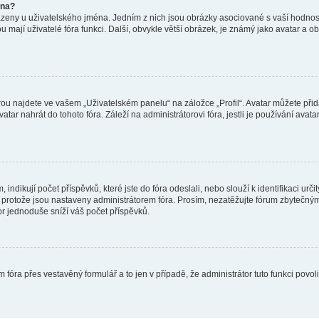
éna?
azeny u uživatelského jména. Jedním z nich jsou obrázky asociované s vaší hodnost
jakou mají uživatelé fóra funkci. Další, obvykle větší obrázek, je známý jako avatar
ou najdete ve vašem „Uživatelském panelu“ na záložce „Profil“. Avatar můžete přida
vatar nahrát do tohoto fóra. Záleží na administrátorovi fóra, jestli je používání ava
ndikují počet příspěvků, které jste do fóra odeslali, nebo slouží k identifikaci urč
protože jsou nastaveny administrátorem fóra. Prosím, nezatěžujte fórum zbytečným 
or jednoduše sníží váš počet příspěvků.
 fóra přes vestavěný formulář a to jen v případě, že administrátor tuto funkci povo