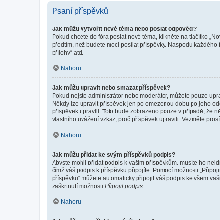
Psaní příspěvků
Jak můžu vytvořit nové téma nebo poslat odpověď?
Pokud chcete do fóra poslat nové téma, klikněte na tlačítko „No
předtím, než budete moci posílat příspěvky. Naspodu každého fó
přílohy“ atd.
Nahoru
Jak můžu upravit nebo smazat příspěvek?
Pokud nejste administrátor nebo moderátor, můžete pouze upravo
Někdy lze upravit příspěvek jen po omezenou dobu po jeho odesl
příspěvek upravili. Toto bude zobrazeno pouze v případě, že n
vlastního uvážení vzkaz, proč příspěvek upravili. Vezměte pr
Nahoru
Jak můžu přidat ke svým příspěvků podpis?
Abyste mohli přidat podpis k vašim příspěvkům, musíte ho nejdří
čímž váš podpis k příspěvku připojíte. Pomocí možnosti „Připo
příspěvků“ můžete automaticky připojit váš podpis ke všem vaš
zaškrtnutí možnosti
Připojit podpis
.
Nahoru