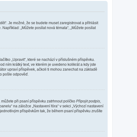
dět“. Je možné, že se budete muset zaregistrovat a přihlásit
 Například: „Můžete posílat nová témata“, „Můžete posílat
čítko „Upravit“, které se nachází v příslušném příspěvku.
 ním krátký text, ve kterém je uvedeno kolikrát a kdy jste
átor upraví příspěvek, ačkoli ti mohou zanechat na základě
do pošle odpověď.
e, můžete při psaní příspěvku zatrhnout políčko
Připojit podpis
,
anelu“ na záložce „Nastavení fóra“ v sekci „Výchozí nastavení
 jednotlivým příspěvkům tak, že během psaní příspěvku zrušíte