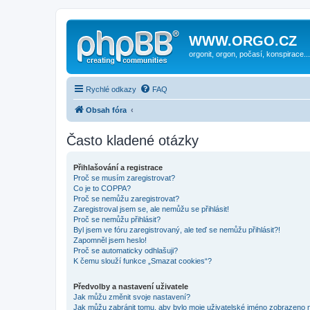
WWW.ORGO.CZ
orgonit, orgon, počasí, konspirace...
Rychlé odkazy
FAQ
Obsah fóra
Často kladené otázky
Přihlašování a registrace
Proč se musím zaregistrovat?
Co je to COPPA?
Proč se nemůžu zaregistrovat?
Zaregistroval jsem se, ale nemůžu se přihlásit!
Proč se nemůžu přihlásit?
Byl jsem ve fóru zaregistrovaný, ale teď se nemůžu přihlásit?!
Zapomněl jsem heslo!
Proč se automaticky odhlašuji?
K čemu slouží funkce „Smazat cookies“?
Předvolby a nastavení uživatele
Jak můžu změnit svoje nastavení?
Jak můžu zabránit tomu, aby bylo moje uživatelské jméno zobrazeno 