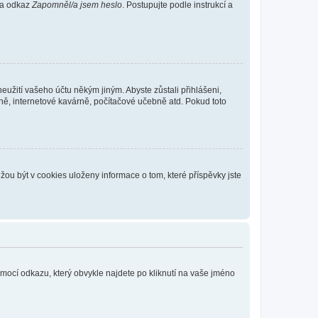
 na odkaz
Zapomněl/a jsem heslo
. Postupujte podle instrukcí a
eužití vašeho účtu někým jiným. Abyste zůstali přihlášeni,
vně, internetové kavárně, počítačové učebně atd. Pokud toto
ou být v cookies uloženy informace o tom, které příspěvky jste
omocí odkazu, který obvykle najdete po kliknutí na vaše jméno