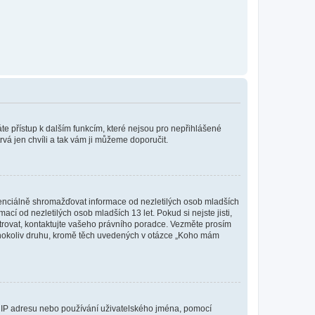
káte přístup k dalším funkcím, které nejsou pro nepřihlášené
rvá jen chvíli a tak vám ji můžeme doporučit.
enciálně shromažďovat informace od nezletilých osob mladších
í od nezletilých osob mladších 13 let. Pokud si nejste jisti,
istrovat, kontaktujte vašeho právního poradce. Vezměte prosím
kéhokoliv druhu, kromě těch uvedených v otázce „Koho mám
ši IP adresu nebo používání uživatelského jména, pomocí