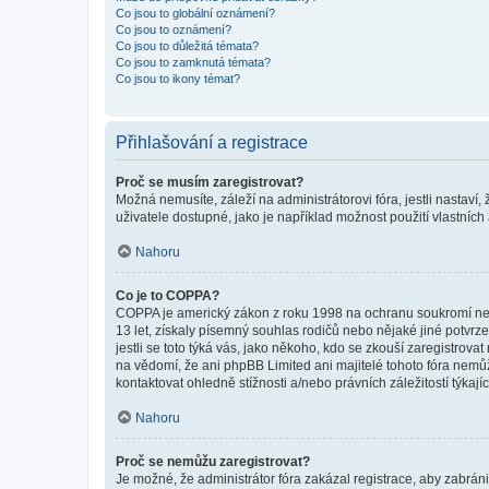
Co jsou to globální oznámení?
Co jsou to oznámení?
Co jsou to důležitá témata?
Co jsou to zamknutá témata?
Co jsou to ikony témat?
Přihlašování a registrace
Proč se musím zaregistrovat?
Možná nemusíte, záleží na administrátorovi fóra, jestli nastaví,
uživatele dostupné, jako je například možnost použití vlastních
Nahoru
Co je to COPPA?
COPPA je americký zákon z roku 1998 na ochranu soukromí nezl
13 let, získaly písemný souhlas rodičů nebo nějaké jiné potvrze
jestli se toto týká vás, jako někoho, kdo se zkouší zaregistro
na vědomí, že ani phpBB Limited ani majitelé tohoto fóra nem
kontaktovat ohledně stížnosti a/nebo právních záležitostí týkajíc
Nahoru
Proč se nemůžu zaregistrovat?
Je možné, že administrátor fóra zakázal registrace, aby zabrán