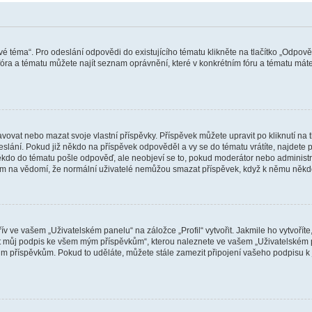
vé téma“. Pro odeslání odpovědi do existujícího tématu klikněte na tlačítko „Odpově
ra a tématu můžete najít seznam oprávnění, které v konkrétním fóru a tématu máte.
vat nebo mazat svoje vlastní příspěvky. Příspěvek můžete upravit po kliknutí na tla
ání. Pokud již někdo na příspěvek odpověděl a vy se do tématu vrátíte, najdete pod
ěkdo do tématu pošle odpověď, ale neobjeví se to, pokud moderátor nebo administr
osím na vědomí, že normální uživatelé nemůžou smazat příspěvek, když k němu něk
v ve vašem „Uživatelském panelu“ na záložce „Profil“ vytvořit. Jakmile ho vytvořít
jit můj podpis ke všem mým příspěvkům“, kterou naleznete ve vašem „Uživatelském p
im příspěvkům. Pokud to uděláte, můžete stále zamezit připojení vašeho podpisu k