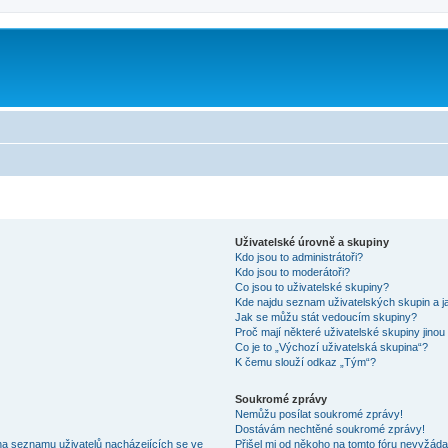
Uživatelské úrovně a skupiny
Kdo jsou to administrátoři?
Kdo jsou to moderátoři?
Co jsou to uživatelské skupiny?
Kde najdu seznam uživatelských skupin a j
Jak se můžu stát vedoucím skupiny?
Proč mají některé uživatelské skupiny jinou
Co je to „Výchozí uživatelská skupina“?
K čemu slouží odkaz „Tým“?
Soukromé zprávy
Nemůžu posílat soukromé zprávy!
Dostávám nechtěné soukromé zprávy!
na seznamu uživatelů nacházejících se ve
Přišel mi od někoho na tomto fóru nevyžáda