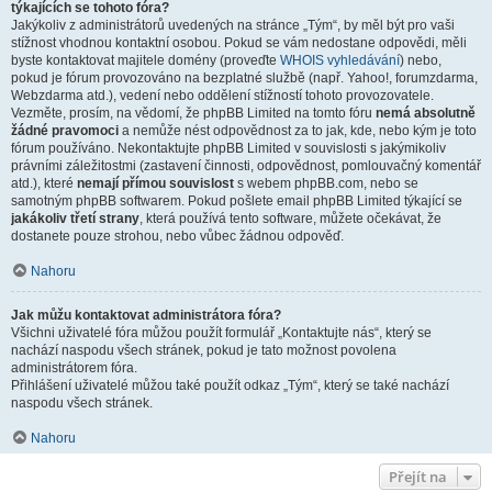
týkajících se tohoto fóra?
Jakýkoliv z administrátorů uvedených na stránce „Tým“, by měl být pro vaši
stížnost vhodnou kontaktní osobou. Pokud se vám nedostane odpovědi, měli
byste kontaktovat majitele domény (proveďte
WHOIS vyhledávání
) nebo,
pokud je fórum provozováno na bezplatné službě (např. Yahoo!, forumzdarma,
Webzdarma atd.), vedení nebo oddělení stížností tohoto provozovatele.
Vezměte, prosím, na vědomí, že phpBB Limited na tomto fóru
nemá absolutně
žádné pravomoci
a nemůže nést odpovědnost za to jak, kde, nebo kým je toto
fórum používáno. Nekontaktujte phpBB Limited v souvislosti s jakýmikoliv
právními záležitostmi (zastavení činnosti, odpovědnost, pomlouvačný komentář
atd.), které
nemají přímou souvislost
s webem phpBB.com, nebo se
samotným phpBB softwarem. Pokud pošlete email phpBB Limited týkající se
jakákoliv třetí strany
, která používá tento software, můžete očekávat, že
dostanete pouze strohou, nebo vůbec žádnou odpověď.
Nahoru
Jak můžu kontaktovat administrátora fóra?
Všichni uživatelé fóra můžou použít formulář „Kontaktujte nás“, který se
nachází naspodu všech stránek, pokud je tato možnost povolena
administrátorem fóra.
Přihlášení uživatelé můžou také použít odkaz „Tým“, který se také nachází
naspodu všech stránek.
Nahoru
Přejít na