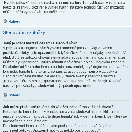
„Rychlé odkazy“, která se nachází nahoře na fóru. Pro vyhledání vašich témat
použijte stránku „Rozšířené vyhledávání“, na které pomocí různých možnosti
můžete zúžit vyhledávání na vaše témata.
Nahoru
Sledování a záložky
Jaký je rozdíl mezi záložkami a sledováním?
V phpBB 3.0 fungovali záložky velmi podobně jako záložky ve vašem
prohlížeči. Nebyli jste upozorněni, když došlo v tématu k nějakým změnám. V
phpBB 3.1 se záložky chovají stejně jako sledování tématu, což znamená, že
můžete být upozorněni, když v tématu v záložkách dojde k nějakým změnám.
Při sledování fóra nebo tématu budete upozorněni, když dojde ve sledovaném
fóru nebo tématu k nějakým změnám. Způsob upozornění pro záložky a
sledování můžete nastavit ve vašem „Uživatelském panelu“ na záložce
„Nastavení fóra“ v sekci „Upravit nastavení upozornění“. Může být užitečné
nastavit pro záložky a sledování jiný způsob upozornění.
Nahoru
Jak můžu přidat určité téma do záložek nebo téma začít sledovat?
Přidat určité téma do záložek nebo téma začít sledovat můžete kliknutím na
příslušný odkaz v nabídce „Nástroje tématu“ (obvykle má ikonu klíče), která se
nachází nad a pod tématem.
Pro sledování tématu můžete také poslat do tématu odpověď a přitom
zatrhnout políčko „Upozornit mě, když někdo pošle odpověď“.