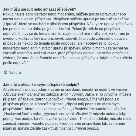
Jak můžu upravit nebo smazat příspěvek?
Pokud nejste administrátor nebo moderátor, můžete pouze upravovat nebo
mazat svoje vlastní příspěvky. Příspěvek můžete upravit po kliknutí na tlačítko
„Upravit“, které se nachází v příslušném příspěvku. Někdy lze upravit příspěvek
jen po omezenou dobu po jeho odeslání. Pokud již někdo na příspěvek
odpověděl a vy se do tématu vrátíte, najdete pod ním krátký text, ve kterém je
uvedeno kolikrát a kdy jste příspěvek upravili. Toto bude zobrazeno pouze v
případě, že někdo do tématu pošle odpověď, ale neobjeví se to, pokud
moderátor nebo administrátor upraví příspěvek, ačkoli ti mohou zanechat na
základě vlastního uvážení vzkaz, proč příspěvek upravili. Vezměte prosím na
vědomí, že normální uživatelé nemůžou smazat příspěvek, když k němu někdo
pošle odpověď.
Nahoru
Jak můžu přidat ke svým příspěvků podpis?
Abyste mohli přidat podpis k vašim příspěvkům, musíte ho nejdřív ve vašem
„Uživatelském panelu“ na záložce „Profil“ vytvořit. Jakmile ho vytvoříte, můžete
při psaní příspěvku zatrhnout políčko
Připojit podpis
, čímž váš podpis k
příspěvku připojíte. Pomocí možnosti „Připojit můj podpis ke všem mým
příspěvkům“, kterou naleznete ve vašem „Uživatelském panelu“ na záložce
„Nastavení fóra“ v sekci „Výchozí nastavení příspěvků“ můžete automaticky
připojit váš podpis ke všem vašim příspěvkům. Pokud to uděláte, můžete stále
zamezit připojení vašeho podpisu k jednotlivým příspěvkům tak, že během
psaní příspěvku zrušíte zaškrtnutí možnosti
Připojit podpis
.