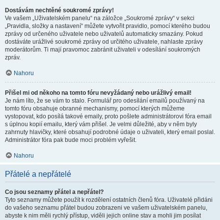
Dostávám nechtěné soukromé zprávy!
Ve vašem „Uživatelském panelu“ na záložce „Soukromé zprávy“ v sekci
„Pravidla, složky a nastavení“ můžete vytvořit pravidlo, pomocí kterého budou
zprávy od určeného uživatele nebo uživatelů automaticky smazány. Pokud
dostáváte urážlivé soukromé zprávy od určitého uživatele, nahlaste zprávy
moderátorům. Ti mají pravomoc zabránit uživateli v odesílání soukromých
zpráv.
Nahoru
Přišel mi od někoho na tomto fóru nevyžádaný nebo urážlivý email!
Je nám líto, že se vám to stalo. Formulář pro odesílání emailů používaný na
tomto fóru obsahuje obranné mechanismy, pomocí kterých můžeme
vystopovat, kdo posílá takové emaily, proto pošlete administrátorovi fóra email
s úplnou kopií emailu, který vám přišel. Je velmi důležité, aby v něm byly
zahrnuty hlavičky, které obsahují podrobné údaje o uživateli, který email poslal.
Administrátor fóra pak bude moci problém vyřešit.
Nahoru
Přátelé a nepřátelé
Co jsou seznamy přátel a nepřátel?
Tyto seznamy můžete použít k rozdělení ostatních členů fóra. Uživatelé přidáni
do vašeho seznamu přátel budou zobrazeni ve vašem uživatelském panelu,
abyste k nim měli rychlý přístup, viděli jejich online stav a mohli jim posílat