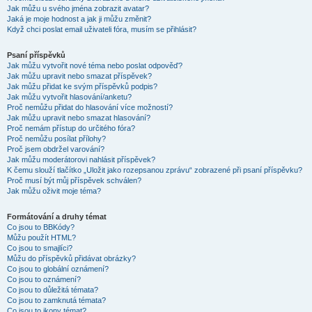
Jak můžu u svého jména zobrazit avatar?
Jaká je moje hodnost a jak ji můžu změnit?
Když chci poslat email uživateli fóra, musím se přihlásit?
Psaní příspěvků
Jak můžu vytvořit nové téma nebo poslat odpověď?
Jak můžu upravit nebo smazat příspěvek?
Jak můžu přidat ke svým příspěvků podpis?
Jak můžu vytvořit hlasování/anketu?
Proč nemůžu přidat do hlasování více možností?
Jak můžu upravit nebo smazat hlasování?
Proč nemám přístup do určitého fóra?
Proč nemůžu posílat přílohy?
Proč jsem obdržel varování?
Jak můžu moderátorovi nahlásit příspěvek?
K čemu slouží tlačítko „Uložit jako rozepsanou zprávu“ zobrazené při psaní příspěvku?
Proč musí být můj příspěvek schválen?
Jak můžu oživit moje téma?
Formátování a druhy témat
Co jsou to BBKódy?
Můžu použít HTML?
Co jsou to smajlíci?
Můžu do příspěvků přidávat obrázky?
Co jsou to globální oznámení?
Co jsou to oznámení?
Co jsou to důležitá témata?
Co jsou to zamknutá témata?
Co jsou to ikony témat?