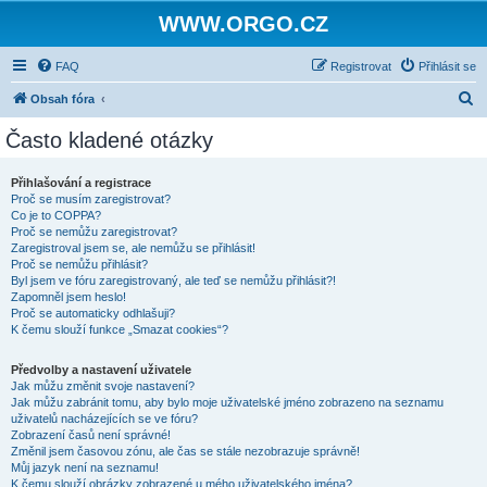
WWW.ORGO.CZ
FAQ
Registrovat
Přihlásit se
H
Obsah fóra
l
Často kladené otázky
e
d
Přihlašování a registrace
Proč se musím zaregistrovat?
a
Co je to COPPA?
t
Proč se nemůžu zaregistrovat?
Zaregistroval jsem se, ale nemůžu se přihlásit!
Proč se nemůžu přihlásit?
Byl jsem ve fóru zaregistrovaný, ale teď se nemůžu přihlásit?!
Zapomněl jsem heslo!
Proč se automaticky odhlašuji?
K čemu slouží funkce „Smazat cookies“?
Předvolby a nastavení uživatele
Jak můžu změnit svoje nastavení?
Jak můžu zabránit tomu, aby bylo moje uživatelské jméno zobrazeno na seznamu
uživatelů nacházejících se ve fóru?
Zobrazení časů není správné!
Změnil jsem časovou zónu, ale čas se stále nezobrazuje správně!
Můj jazyk není na seznamu!
K čemu slouží obrázky zobrazené u mého uživatelského jména?