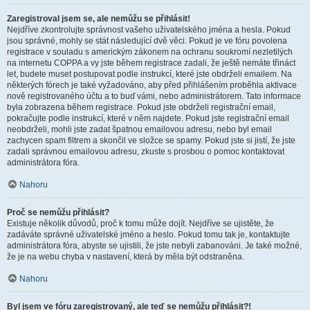
Zaregistroval jsem se, ale nemůžu se přihlásit!
Nejdříve zkontrolujte správnost vašeho uživatelského jména a hesla. Pokud
jsou správné, mohly se stát následující dvě věci. Pokud je ve fóru povolena
registrace v souladu s americkým zákonem na ochranu soukromí nezletilých
na internetu COPPA a vy jste během registrace zadali, že ještě nemáte třináct
let, budete muset postupovat podle instrukcí, které jste obdrželi emailem. Na
některých fórech je také vyžadováno, aby před přihlášením proběhla aktivace
nově registrovaného účtu a to buď vámi, nebo administrátorem. Tato informace
byla zobrazena během registrace. Pokud jste obdrželi registrační email,
pokračujte podle instrukcí, které v něm najdete. Pokud jste registrační email
neobdrželi, mohli jste zadat špatnou emailovou adresu, nebo byl email
zachycen spam filtrem a skončil ve složce se spamy. Pokud jste si jistí, že jste
zadali správnou emailovou adresu, zkuste s prosbou o pomoc kontaktovat
administrátora fóra.
Nahoru
Proč se nemůžu přihlásit?
Existuje několik důvodů, proč k tomu může dojít. Nejdříve se ujistěte, že
zadáváte správné uživatelské jméno a heslo. Pokud tomu tak je, kontaktujte
administrátora fóra, abyste se ujistili, že jste nebyli zabanováni. Je také možné,
že je na webu chyba v nastavení, která by měla být odstraněna.
Nahoru
Byl jsem ve fóru zaregistrovaný, ale teď se nemůžu přihlásit?!