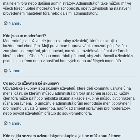
majitelem fóra nebo dalšími administrátory. Administrátoři také můžou mít ve
všech fórech úplné moderátorské schopnosti, opět v závislosti na nastavení
provedeném majitelem fóra nebo dalšími administrátory.
Nahoru
Kdo jsou to moderátoři?
Moderátoři jsou uživatelé (nebo skupiny uživatelů), kteří se starají o
každodenní chod fóra. Mají pravomoc k upravování a mazání příspěvků a
zamykání, odemykání, přesunování, mazání a rozdělování témat ve fórech,
která moderují. Obecně jsou moderátoři přítomni, aby zabraňovali uživatelů v
psaní mimo téma nebo v posílání hanlivých nebo urážlivých materiálů.
Nahoru
Co jsou to uživatelské skupiny?
Uživatelské skupiny jsou skupiny uživatelů, které dělí komunitu uživatelů na
menší části, se kterými můžou administrátoři fóra snadněji pracovat. Každý
člen fóra může patřit do několika skupin a každé skupině můžou být přiřazena
různá oprávnění. To umožňuje administrátorům jednoduše měnit oprávnění
pro mnoho uživatelů najednou, například změnit oprávnění pro moderátory,
nebo povolit uživatelům přístup do soukromého fóra.
Nahoru
Kde najdu seznam uživatelských skupin a jak se můžu stát členem