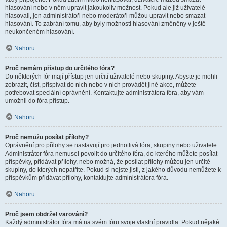
hlasování nebo v něm upravit jakoukoliv možnost. Pokud ale již uživatelé
hlasovali, jen administrátoři nebo moderátoři můžou upravit nebo smazat
hlasování. To zabrání tomu, aby byly možnosti hlasování změněny v ještě
neukončeném hlasování.
Nahoru
Proč nemám přístup do určitého fóra?
Do některých fór mají přístup jen určití uživatelé nebo skupiny. Abyste je mohli
zobrazit, číst, přispívat do nich nebo v nich provádět jiné akce, můžete
potřebovat speciální oprávnění. Kontaktujte administrátora fóra, aby vám
umožnil do fóra přístup.
Nahoru
Proč nemůžu posílat přílohy?
Oprávnění pro přílohy se nastavují pro jednotlivá fóra, skupiny nebo uživatele.
Administrátor fóra nemusel povolit do určitého fóra, do kterého můžete posílat
příspěvky, přidávat přílohy, nebo možná, že posílat přílohy můžou jen určité
skupiny, do kterých nepatříte. Pokud si nejste jisti, z jakého důvodu nemůžete k
příspěvkům přidávat přílohy, kontaktujte administrátora fóra.
Nahoru
Proč jsem obdržel varování?
Každý administrátor fóra má na svém fóru svoje vlastní pravidla. Pokud nějaké