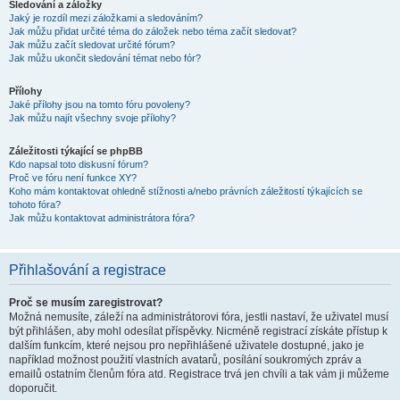
Sledování a záložky
Jaký je rozdíl mezi záložkami a sledováním?
Jak můžu přidat určité téma do záložek nebo téma začít sledovat?
Jak můžu začít sledovat určité fórum?
Jak můžu ukončit sledování témat nebo fór?
Přílohy
Jaké přílohy jsou na tomto fóru povoleny?
Jak můžu najít všechny svoje přílohy?
Záležitosti týkající se phpBB
Kdo napsal toto diskusní fórum?
Proč ve fóru není funkce XY?
Koho mám kontaktovat ohledně stížnosti a/nebo právních záležitostí týkajících se
tohoto fóra?
Jak můžu kontaktovat administrátora fóra?
Přihlašování a registrace
Proč se musím zaregistrovat?
Možná nemusíte, záleží na administrátorovi fóra, jestli nastaví, že uživatel musí
být přihlášen, aby mohl odesílat příspěvky. Nicméně registrací získáte přístup k
dalším funkcím, které nejsou pro nepřihlášené uživatele dostupné, jako je
například možnost použití vlastních avatarů, posílání soukromých zpráv a
emailů ostatním členům fóra atd. Registrace trvá jen chvíli a tak vám ji můžeme
doporučit.