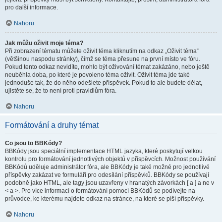
pro další informace.
Nahoru
Jak můžu oživit moje téma?
Při zobrazení tématu můžete oživit téma kliknutím na odkaz „Oživit téma“
(většinou naspodu stránky), čímž se téma přesune na první místo ve fóru.
Pokud tento odkaz nevidíte, mohlo být oživování témat zakázáno, nebo ještě
neuběhla doba, po které je povoleno téma oživit. Oživit téma jde také
jednoduše tak, že do něho odešlete příspěvek. Pokud to ale budete dělat,
ujistěte se, že to není proti pravidlům fóra.
Nahoru
Formátování a druhy témat
Co jsou to BBKódy?
BBKódy jsou speciální implementace HTML jazyka, které poskytují velkou
kontrolu pro formátování jednotlivých objektů v příspěvcích. Možnost používání
BBKódů uděluje administrátor fóra, ale BBKódy je také možné pro jednotlivé
příspěvky zakázat ve formuláři pro odesílání příspěvků. BBKódy se používají
podobně jako HTML, ale tagy jsou uzavřeny v hranatých závorkách [ a ] a ne v
< a >. Pro více informací o formátování pomocí BBKódů se podívejte na
průvodce, ke kterému najdete odkaz na stránce, na které se píší příspěvky.
Nahoru