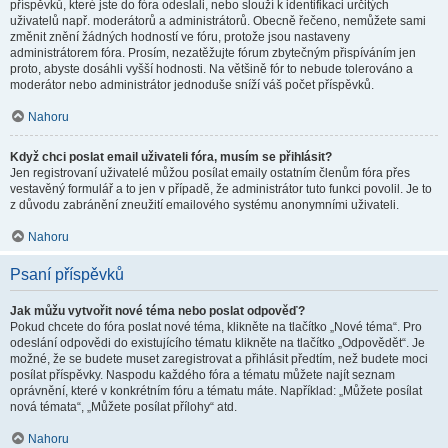
příspěvků, které jste do fóra odeslali, nebo slouží k identifikaci určitých
uživatelů např. moderátorů a administrátorů. Obecně řečeno, nemůžete sami
změnit znění žádných hodností ve fóru, protože jsou nastaveny
administrátorem fóra. Prosím, nezatěžujte fórum zbytečným přispíváním jen
proto, abyste dosáhli vyšší hodnosti. Na většině fór to nebude tolerováno a
moderátor nebo administrátor jednoduše sníží váš počet příspěvků.
Nahoru
Když chci poslat email uživateli fóra, musím se přihlásit?
Jen registrovaní uživatelé můžou posílat emaily ostatním členům fóra přes
vestavěný formulář a to jen v případě, že administrátor tuto funkci povolil. Je to
z důvodu zabránění zneužití emailového systému anonymními uživateli.
Nahoru
Psaní příspěvků
Jak můžu vytvořit nové téma nebo poslat odpověď?
Pokud chcete do fóra poslat nové téma, klikněte na tlačítko „Nové téma“. Pro
odeslání odpovědi do existujícího tématu klikněte na tlačítko „Odpovědět“. Je
možné, že se budete muset zaregistrovat a přihlásit předtím, než budete moci
posílat příspěvky. Naspodu každého fóra a tématu můžete najít seznam
oprávnění, které v konkrétním fóru a tématu máte. Například: „Můžete posílat
nová témata“, „Můžete posílat přílohy“ atd.
Nahoru