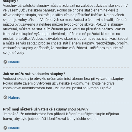
skupiny?
Všechny uživatelské skupiny můžete zobrazit na záložce „Uživatelské skupiny“
ve vašem „Uživatelském panelu“. Pokud se chcete stát členem některé z
uživatelských skupin, pokračujte kliknutím na příslušné tlačítko. Ne do všech
skupin je volný přístup. V některých se musí žádost o členství schválit, některé
můžou být uzavřené a některé můžou být dokonce skryté. Pokud je skupiny
otevřená, můžete se stát jejím členem po kliknutí na příslušné tlačítko. Pokud
členství ve skupině vyžaduje schválení, můžete o ně požádat kliknutím na
příslušné tlačítko. Vedoucí uživatelské skupiny bude muset schválit vaši žádost
a může se vás zeptat, proč se chcete stát členem skupiny. Neobtěžujte, prosím,
vedoucího skupiny v případě, že zamítne vaši žádost - určitě pro to bude mít
svoje důvody.
Nahoru
Jak se můžu stát vedoucím skupiny?
Vedoucí skupiny je obvykle určen administrátorem fóra při vytváření skupiny.
Pokud máte zájem o vytvoření uživatelské skupiny, měli byste nejdříve
kontaktovat administrátora fóra - zkuste mu poslat soukromou zprávu.
Nahoru
Proč mají některé uživatelské skupiny jinou barvu?
Je možné, že administrátor fóra přiřadil k členům určitých skupin nějakou
barvu, aby bylo jednodušší identifikovat členy těchto skupin.
Nahoru