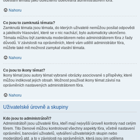
odeslání tématu jako důležitého udělována administrátorem fóra.
Nahoru
Co jsou to zamknutá témata?
Zamknutá témata jsou témata, do kterých uživatelé nemůžou posílat odpovědi
a jakékoliv hlasování, které se v nic nachází, bylo automaticky ukončeno.
Témata můžou být zamknuta moderátorem nebo administrátorem fóra z řady
důvodů. V závislosti na oprávněních, které vám udělil administrátor fóra,
můžete také mít možnost zamykat vlastní témata.
Nahoru
Co jsou to ikony témat?
Ikony témat jsou autory témat vybrané obrázky asociované s příspěvky, které
můžou indikovat jejich obsah. Možnost používat ikony témat závisí na
oprávněních nastavených administrátorem fóra.
Nahoru
Uživatelské úrovně a skupiny
Kdo jsou to administrátoři?
Administrátoři jsou uživatelé fóra, kteří mají nejvyšší úroveň kontroly nad celým
fórem. Tito členové můžou kontrolovat všechny aspekty fóra, včetně nastavení
oprávnění, banování uživatelů, vytváření uživatelských skupin nebo
moderátorů atd. a to v závislosti na oprávněních, která jsou jim udělena