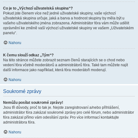
Co je to „Výchozí uživatelská skupina“?
Pokud jste členem více než jedné uživatelské skupiny, vaše výchozí
uživatelská skupina určuje, jaká a barva a hodnost skupiny by měla být u
vašeho uživatelského jména zobrazena. Administrátor fóra vám může udělit
oprávnění ke změně vaší výchozí uživatelské skupiny ve vašem „Uživatelském
panelu“.
Nahoru
K čemu slouží odkaz „Tým“?
Na této stránce můžete zobrazit seznam členů starajících se o chod nebo
vedení fóra včetně moderátorů a administrátorů fóra. Také tam můžete najít
další informace jako například, která fóra moderátoři moderují.
Nahoru
Soukromé zprávy
Nemůžu posílat soukromé zprávy!
Jsou tři důvody, proč to tak je. Nejste zaregistrovaní a/nebo přihlášení,
administrátor fóra zakázal soukromé zprávy pro celé fórum, nebo administrátor
fóra zakázal přímo vám odesílání zpráv. Pro více informací kontaktujte
administrátora fóra.
Nahoru