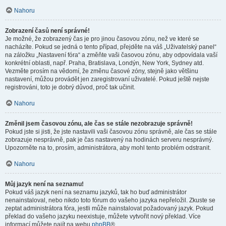
Nahoru
Zobrazení časů není správné!
Je možné, že zobrazený čas je pro jinou časovou zónu, než ve které se
nacházíte. Pokud se jedná o tento případ, přejděte na váš „Uživatelský panel“
na záložku „Nastavení fóra“ a změňte vaši časovou zónu, aby odpovídala vaší
konkrétní oblasti, např. Praha, Bratislava, Londýn, New York, Sydney atd.
Vezměte prosím na vědomí, že změnu časové zóny, stejně jako většinu
nastavení, můžou provádět jen zaregistrovaní uživatelé. Pokud ještě nejste
registrováni, toto je dobrý důvod, proč tak učinit.
Nahoru
Změnil jsem časovou zónu, ale čas se stále nezobrazuje správně!
Pokud jste si jisti, že jste nastavili vaši časovou zónu správně, ale čas se stále
zobrazuje nesprávně, pak je čas nastavený na hodinách serveru nesprávný.
Upozorněte na to, prosím, administrátora, aby mohl tento problém odstranit.
Nahoru
Můj jazyk není na seznamu!
Pokud váš jazyk není na seznamu jazyků, tak ho buď administrátor
nenainstaloval, nebo nikdo toto fórum do vašeho jazyka nepřeložil. Zkuste se
zeptat administrátora fóra, jestli může nainstalovat požadovaný jazyk. Pokud
překlad do vašeho jazyku neexistuje, můžete vytvořit nový překlad. Více
informací můžete najít na webu
phpBB
®.