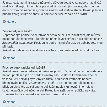
Je možné, že administrátor z nějakého důvodu deaktivoval nebo smazal váš
účet. Na některých fórech také pravidelně odstraňují uživatele, kteří dlouhou
dobu do fóra nic nenapsali, čímž se zmenší velikost databáze. Pokud je to váš
případ, zaregistrujte se znovu a pokuste se více zapojit do diskuzí.
Nahoru
Zapomněl jsem heslo!
Nepropadejte panice! Vaše původní heslo nelze sice získat zpět, ale můžete
ho jednoduše resetovat. Přejděte na přihlašovací stránku a klikněte na odkaz
Zapomněl/a jsem heslo
. Postupujte podle instrukcí a brzy se opět budete moci
přihlásit.
Pokud nebudete moci resetovat vaše heslo, kontaktujte administrátora fóra.
Nahoru
Proč se automaticky odhlašuji?
Pokud nezatrhnete během přihlašování políčko
Zapamatovat si mě
zůstanete
na fóru přihlášen jen po přednastavený čas. To slouží k zabránění zneužití
vašeho účtu někým jiným. Abyste zůstali přihlášeni, zatrhněte během
přihlašování políčko
Zapamatovat si mě
. To se ale nedoporučuje, pokud
přistupujete k fóru ze sdíleného počítače, např. v knihovně, internetové
kavárně, počítačové učebně atd. Pokud toto zaškrtávací políčko nevidíte,
znamená to, že administrátor fóra tuto funkci zakázal.
Nahoru