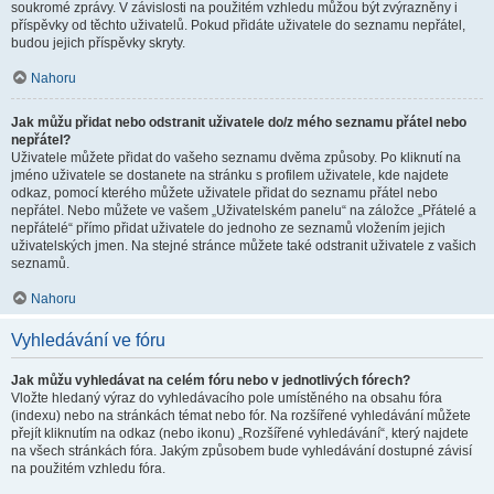
soukromé zprávy. V závislosti na použitém vzhledu můžou být zvýrazněny i
příspěvky od těchto uživatelů. Pokud přidáte uživatele do seznamu nepřátel,
budou jejich příspěvky skryty.
Nahoru
Jak můžu přidat nebo odstranit uživatele do/z mého seznamu přátel nebo
nepřátel?
Uživatele můžete přidat do vašeho seznamu dvěma způsoby. Po kliknutí na
jméno uživatele se dostanete na stránku s profilem uživatele, kde najdete
odkaz, pomocí kterého můžete uživatele přidat do seznamu přátel nebo
nepřátel. Nebo můžete ve vašem „Uživatelském panelu“ na záložce „Přátelé a
nepřátelé“ přímo přidat uživatele do jednoho ze seznamů vložením jejich
uživatelských jmen. Na stejné stránce můžete také odstranit uživatele z vašich
seznamů.
Nahoru
Vyhledávání ve fóru
Jak můžu vyhledávat na celém fóru nebo v jednotlivých fórech?
Vložte hledaný výraz do vyhledávacího pole umístěného na obsahu fóra
(indexu) nebo na stránkách témat nebo fór. Na rozšířené vyhledávání můžete
přejít kliknutím na odkaz (nebo ikonu) „Rozšířené vyhledávání“, který najdete
na všech stránkách fóra. Jakým způsobem bude vyhledávání dostupné závisí
na použitém vzhledu fóra.