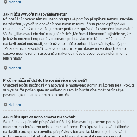
Nahoru
Jak můžu vytvořit hlasování/anketu?
Při posílání nového tématu, nebo při úpravě prvního příspěvku tématu, klikněte
na záložku „Vytvořit hlasování“ pod hlavním formulářem pro text příspěvku.
Pokud tuto záložku nevidíte, nemáte potřebné oprávnění k vytvoření hlasování.
Vložte „Hlasovací otázku“ a nejméně dvě „Možnosti hlasování“, ujistěte se, že
je každá možnost napsaná v textovém poli na vlastním řádku. Můžete také
nastavit počet možností, které uživatel může během hlasování vybrat (v poli
„Možností na uživatele“), časové omezení trvání hlasování ve dnech (0 pro
časově neomezené hlasování) a nakonec můžete povolit uživatelům měnit
jejich hlasy.
Nahoru
Proč nemůžu přidat do hlasování více možností?
Omezení počtu možností v hlasování je nastaveno administrátorem fóra. Pokud
si myslíte, že potřebujete do vašeho hlasování vložit více možností než je
povoleno, kontaktujte administrátora fóra.
Nahoru
Jak můžu upravit nebo smazat hlasování?
Stejně jako v případě příspěvků může být hlasování upraveno pouze jeho
autorem, moderátorem nebo administrátorem. Pro úpravu hlasování klikněte
na tlačítko pro úpravu prvního příspěvku v tématu, ke kterému je hlasování
vždy připojeno. Pokud zatím nikdo nehlasoval, uživatelé můžou smazat