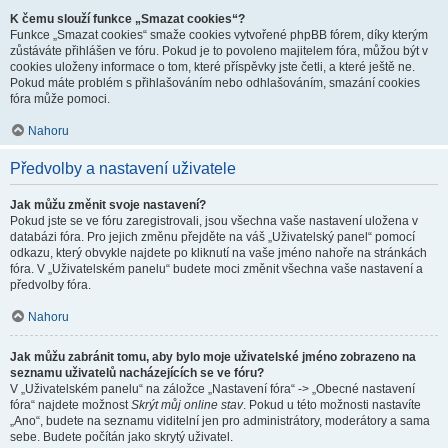
K čemu slouží funkce „Smazat cookies“?
Funkce „Smazat cookies“ smaže cookies vytvořené phpBB fórem, díky kterým
zůstáváte přihlášen ve fóru. Pokud je to povoleno majitelem fóra, můžou být v
cookies uloženy informace o tom, které příspěvky jste četli, a které ještě ne.
Pokud máte problém s přihlašováním nebo odhlašováním, smazání cookies
fóra může pomoci.
Nahoru
Předvolby a nastavení uživatele
Jak můžu změnit svoje nastavení?
Pokud jste se ve fóru zaregistrovali, jsou všechna vaše nastavení uložena v
databázi fóra. Pro jejich změnu přejděte na váš „Uživatelský panel“ pomocí
odkazu, který obvykle najdete po kliknutí na vaše jméno nahoře na stránkách
fóra. V „Uživatelském panelu“ budete moci změnit všechna vaše nastavení a
předvolby fóra.
Nahoru
Jak můžu zabránit tomu, aby bylo moje uživatelské jméno zobrazeno na
seznamu uživatelů nacházejících se ve fóru?
V „Uživatelském panelu“ na záložce „Nastavení fóra“ -> „Obecné nastavení
fóra“ najdete možnost
Skrýt můj online stav
. Pokud u této možnosti nastavíte
„Ano“, budete na seznamu viditelní jen pro administrátory, moderátory a sama
sebe. Budete počítán jako skrytý uživatel.