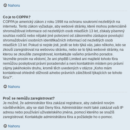
Nahoru
Co je to COPPA?
COPPA je americký zákon z roku 1998 na ochranu soukromí nezletilých na
internetu. Tento zákon vyžaduje, aby webové stránky, které mohou potenciálně
shromažďovat informace od nezletilých osob mladších 13 let, získaly písemný
souhlas rodičů nebo nějaké jiné potvrzení od zákonného zástupce povolující
shromažďování osobních identifikačních informací od nezletilých osob
mladších 13 let. Pokud si nejste jisti, jestli se toto týká vás, jako někoho, kdo se
zkouší zaregistrovat na webovou stránku, nebo se to týká webové stránky, na
kterou se zkoušíte zaregistrovat, kontaktujte vašeho právního poradce.
Vezměte prosím na vědomí, že ani phpBB Limited ani majitelé tohoto fóra
nemůžou poskytovat právní poradenství a není kontaktním místem pro právní
zájmy jakéhokoliv druhu, kromě těch uvedených v otázce „Koho mám
kontaktovat ohledně stížnosti a/nebo právních záležitostí týkajících se tohoto
fóra?“.
Nahoru
Proč se nemůžu zaregistrovat?
Je možné, že administrátor fóra zakázal registrace, aby zabránil novým
návštěvníkům, aby se stali členy fóra. Administrátor mohl také zakázat vaši IP
adresu nebo používání uživatelského jména, pomocí kterého se snažíš
zaregistrovat. Kontaktujte administrátora fóra a požádejte ho o pomoc.
Nahoru