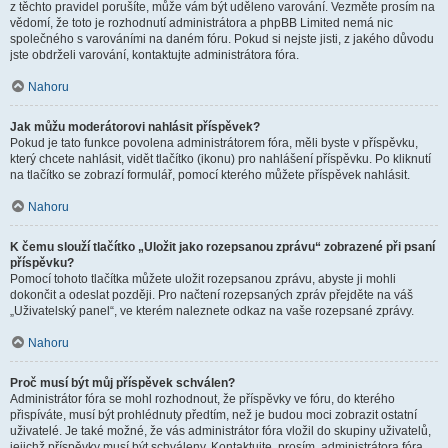
z těchto pravidel porušíte, může vám být uděleno varování. Vezměte prosím na
vědomí, že toto je rozhodnutí administrátora a phpBB Limited nemá nic
společného s varováními na daném fóru. Pokud si nejste jisti, z jakého důvodu
jste obdrželi varování, kontaktujte administrátora fóra.
Nahoru
Jak můžu moderátorovi nahlásit příspěvek?
Pokud je tato funkce povolena administrátorem fóra, měli byste v příspěvku,
který chcete nahlásit, vidět tlačítko (ikonu) pro nahlášení příspěvku. Po kliknutí
na tlačítko se zobrazí formulář, pomocí kterého můžete příspěvek nahlásit.
Nahoru
K čemu slouží tlačítko „Uložit jako rozepsanou zprávu“ zobrazené při psaní
příspěvku?
Pomocí tohoto tlačítka můžete uložit rozepsanou zprávu, abyste ji mohli
dokončit a odeslat později. Pro načtení rozepsaných zpráv přejděte na váš
„Uživatelský panel“, ve kterém naleznete odkaz na vaše rozepsané zprávy.
Nahoru
Proč musí být můj příspěvek schválen?
Administrátor fóra se mohl rozhodnout, že příspěvky ve fóru, do kterého
přispíváte, musí být prohlédnuty předtím, než je budou moci zobrazit ostatní
uživatelé. Je také možné, že vás administrátor fóra vložil do skupiny uživatelů,
jejichž příspěvky musí být schváleny. Kontaktujte, prosím, administrátora fóra