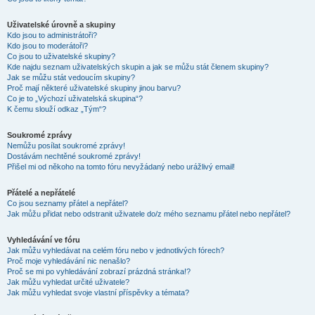
Uživatelské úrovně a skupiny
Kdo jsou to administrátoři?
Kdo jsou to moderátoři?
Co jsou to uživatelské skupiny?
Kde najdu seznam uživatelských skupin a jak se můžu stát členem skupiny?
Jak se můžu stát vedoucím skupiny?
Proč mají některé uživatelské skupiny jinou barvu?
Co je to „Výchozí uživatelská skupina“?
K čemu slouží odkaz „Tým“?
Soukromé zprávy
Nemůžu posílat soukromé zprávy!
Dostávám nechtěné soukromé zprávy!
Přišel mi od někoho na tomto fóru nevyžádaný nebo urážlivý email!
Přátelé a nepřátelé
Co jsou seznamy přátel a nepřátel?
Jak můžu přidat nebo odstranit uživatele do/z mého seznamu přátel nebo nepřátel?
Vyhledávání ve fóru
Jak můžu vyhledávat na celém fóru nebo v jednotlivých fórech?
Proč moje vyhledávání nic nenašlo?
Proč se mi po vyhledávání zobrazí prázdná stránka!?
Jak můžu vyhledat určité uživatele?
Jak můžu vyhledat svoje vlastní příspěvky a témata?