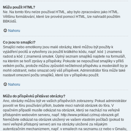
Můžu použít HTML?
Ne. Na tomto fóru nelze používat HTML, aby bylo zpracováno jako HTML.
Většinu formátování, které lze provést pomocí HTML, lze nahradit použitím
BBKódů.
Nahoru
Co jsou to smajlíci?
Smajlíci nebo emotikony jsou malé obrázky, které můžou být použity k
vyjádření pocitů a vytvořeny za použití krátkého kódu, např. kód :) znamená
radost a kód :( znamená smutek. Úplný seznam smajlíků najdete na formuláři,
na kterém se tvoří zprávy a příspěvky. Pokuste se nepoužívat smajlíky v příliš
velkém počtu, protože můžou způsobit nečitelnost příspěvku a moderátoři by je
mohli odstranit, nebo smazat celý váš příspěvek. Administrátor fóra může také
nastavit omezení počtu smajlíků, které lze v příspěvku použít.
Nahoru
Můžu do příspěvků přidávat obrázky?
Ano, obrázky můžou být ve vašich příspěvcích zobrazeny. Pokud administrátor
povolil ve fóru používání příloh, budete moci nahrát obrázek do fóra. V
opačném případě musíte odkázat na obrázek, který se nachází na veřejně
přístupném webovém serveru, např. http://www.priklad.cz/muj-obrazek.gif.
Nemůžete odkázat na obrázek uložený ve vašem vlastním počítači (pokud to
není veřejně přístupný server) ani na obrázky uložené za nějakým
autentizačním mechanizmem, např. v emailech na seznamu.cz nebo v Gmailu,