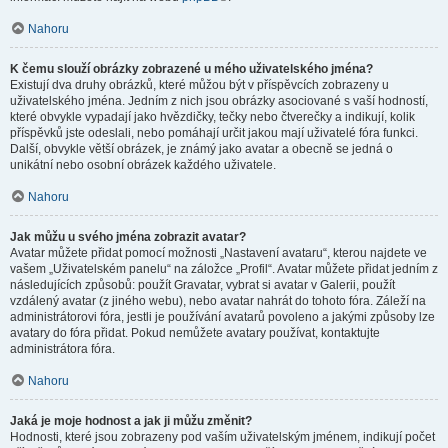
Nahoru
K čemu slouží obrázky zobrazené u mého uživatelského jména?
Existují dva druhy obrázků, které můžou být v příspěvcích zobrazeny u
uživatelského jména. Jedním z nich jsou obrázky asociované s vaší hodností,
které obvykle vypadají jako hvězdičky, tečky nebo čtverečky a indikují, kolik
příspěvků jste odeslali, nebo pomáhají určit jakou mají uživatelé fóra funkci.
Další, obvykle větší obrázek, je známý jako avatar a obecně se jedná o
unikátní nebo osobní obrázek každého uživatele.
Nahoru
Jak můžu u svého jména zobrazit avatar?
Avatar můžete přidat pomocí možnosti „Nastavení avataru“, kterou najdete ve
vašem „Uživatelském panelu“ na záložce „Profil“. Avatar můžete přidat jedním z
následujících způsobů: použít Gravatar, vybrat si avatar v Galerii, použít
vzdálený avatar (z jiného webu), nebo avatar nahrát do tohoto fóra. Záleží na
administrátorovi fóra, jestli je používání avatarů povoleno a jakými způsoby lze
avatary do fóra přidat. Pokud nemůžete avatary používat, kontaktujte
administrátora fóra.
Nahoru
Jaká je moje hodnost a jak ji můžu změnit?
Hodnosti, které jsou zobrazeny pod vaším uživatelským jménem, indikují počet