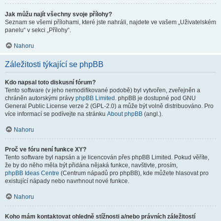
Jak můžu najít všechny svoje přílohy?
Seznam se všemi přílohami, které jste nahráli, najdete ve vašem „Uživatelském
panelu“ v sekci „Přílohy“.
Nahoru
Záležitosti týkající se phpBB
Kdo napsal toto diskusní fórum?
Tento software (v jeho nemodifikované podobě) byl vytvořen, zveřejněn a
chráněn autorskými právy
phpBB Limited
. phpBB je dostupné pod GNU
General Public License verze 2 (GPL-2.0) a může být volně distribuováno. Pro
více informací se podívejte na stránku
About phpBB
(angl.).
Nahoru
Proč ve fóru není funkce XY?
Tento software byl napsán a je licencován přes phpBB Limited. Pokud věříte,
že by do něho měla být přidána nějaká funkce, navštivte, prosím,
phpBB Ideas Centre
(Centrum nápadů pro phpBB), kde můžete hlasovat pro
existující nápady nebo navrhnout nové funkce.
Nahoru
Koho mám kontaktovat ohledně stížnosti a/nebo právních záležitostí