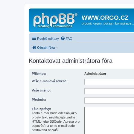
WWW.ORGO.CZ
orgonit, orgon, počasí, konspirace...
Rychlé odkazy
FAQ
Obsah fóra
Kontaktovat administrátora fóra
Příjemce:
Administrátor
Vaše e-mailová adresa:
Vaše jméno:
Předmět:
Tělo zprávy:
Tento e-mail bude odeslán jako
prostý text, nevkládejte žádné
HTML nebo BBCode. Adresa pro
odpověď na tento e-mail bude
nastavena na vaši.