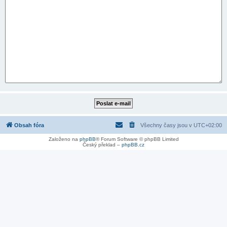
Obsah fóra
Všechny časy jsou v
UTC+02:00
Založeno na
phpBB
® Forum Software © phpBB Limited
Český překlad –
phpBB.cz