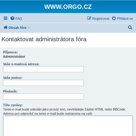
WWW.ORGO.CZ
FAQ
Registrovat
Přihlásit se
H
Obsah fóra
l
Kontaktovat administrátora fóra
e
d
Příjemce:
Administrátor
a
t
Vaše e-mailová adresa:
Vaše jméno:
Předmět:
Tělo zprávy:
Tento e-mail bude odeslán jako prostý text, nevkládejte žádné HTML nebo BBCode.
Adresa pro odpověď na tento e-mail bude nastavena na vaši.