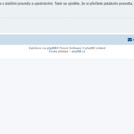
 s dalšími pravidly a ujednáními. Také se ujistěte, že si přečtete jakákoliv pravidla, 
Založeno na
phpBB
® Forum Software © phpBB Limited
Český překlad –
phpBB.cz