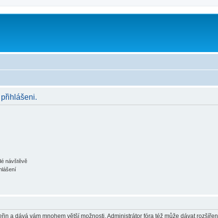
 přihlášeni.
ždé návštěvě
hlášení
 vteřin a dává vám mnohem větší možnosti. Administrátor fóra též může dávat rozšíře