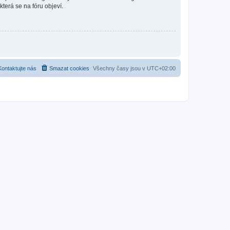
která se na fóru objeví.
Kontaktujte nás
Smazat cookies
Všechny časy jsou v
UTC+02:00