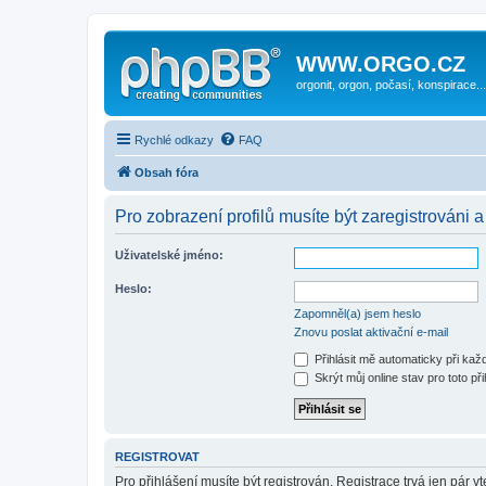
WWW.ORGO.CZ
orgonit, orgon, počasí, konspirace...
Rychlé odkazy
FAQ
Obsah fóra
Pro zobrazení profilů musíte být zaregistrováni a
Uživatelské jméno:
Heslo:
Zapomněl(a) jsem heslo
Znovu poslat aktivační e-mail
Přihlásit mě automaticky při ka
Skrýt můj online stav pro toto při
REGISTROVAT
Pro přihlášení musíte být registrován. Registrace trvá jen pár