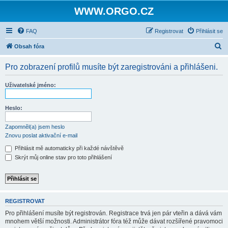
WWW.ORGO.CZ
FAQ
Registrovat
Přihlásit se
H
Obsah fóra
l
Pro zobrazení profilů musíte být zaregistrováni a přihlášeni.
e
d
Uživatelské jméno:
a
t
Heslo:
Zapomněl(a) jsem heslo
Znovu poslat aktivační e-mail
Přihlásit mě automaticky při každé návštěvě
Skrýt můj online stav pro toto přihlášení
REGISTROVAT
Pro přihlášení musíte být registrován. Registrace trvá jen pár vteřin a dává vám
mnohem větší možnosti. Administrátor fóra též může dávat rozšířené pravomoci