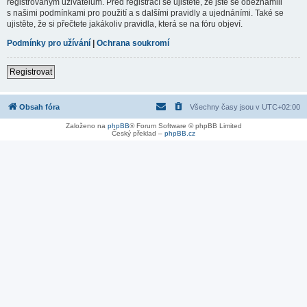
registrovaným uživatelům. Před registrací se ujistěte, že jste se obeznámili
s našimi podmínkami pro použití a s dalšími pravidly a ujednáními. Také se
ujistěte, že si přečtete jakákoliv pravidla, která se na fóru objeví.
Podmínky pro užívání
|
Ochrana soukromí
Registrovat
Obsah fóra
Všechny časy jsou v
UTC+02:00
Založeno na
phpBB
® Forum Software © phpBB Limited
Český překlad –
phpBB.cz