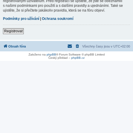
registrovaným uživatelům. Před registrací se ujistěte, že jste se obeznámili
s našimi podmínkami pro použití a s dalšími pravidly a ujednáními. Také se
ujistěte, že si přečtete jakákoliv pravidla, která se na fóru objeví.
Podmínky pro užívání
|
Ochrana soukromí
Registrovat
Obsah fóra
Všechny časy jsou v
UTC+02:00
Založeno na
phpBB
® Forum Software © phpBB Limited
Český překlad –
phpBB.cz