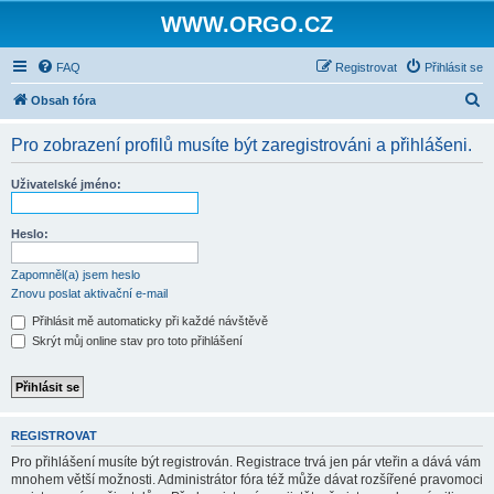
WWW.ORGO.CZ
FAQ
Registrovat
Přihlásit se
H
Obsah fóra
l
Pro zobrazení profilů musíte být zaregistrováni a přihlášeni.
e
d
Uživatelské jméno:
a
t
Heslo:
Zapomněl(a) jsem heslo
Znovu poslat aktivační e-mail
Přihlásit mě automaticky při každé návštěvě
Skrýt můj online stav pro toto přihlášení
REGISTROVAT
Pro přihlášení musíte být registrován. Registrace trvá jen pár vteřin a dává vám
mnohem větší možnosti. Administrátor fóra též může dávat rozšířené pravomoci