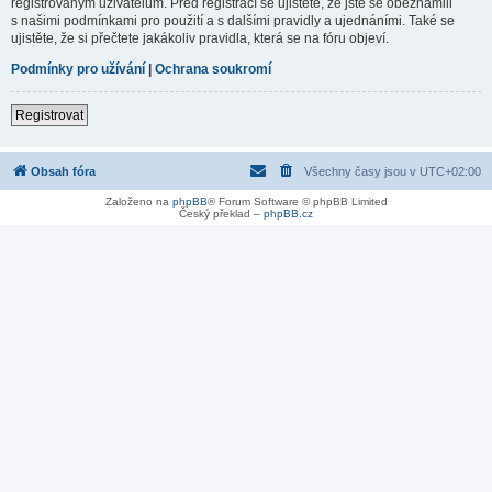
registrovaným uživatelům. Před registrací se ujistěte, že jste se obeznámili
s našimi podmínkami pro použití a s dalšími pravidly a ujednáními. Také se
ujistěte, že si přečtete jakákoliv pravidla, která se na fóru objeví.
Podmínky pro užívání
|
Ochrana soukromí
Registrovat
Obsah fóra
Všechny časy jsou v
UTC+02:00
Založeno na
phpBB
® Forum Software © phpBB Limited
Český překlad –
phpBB.cz