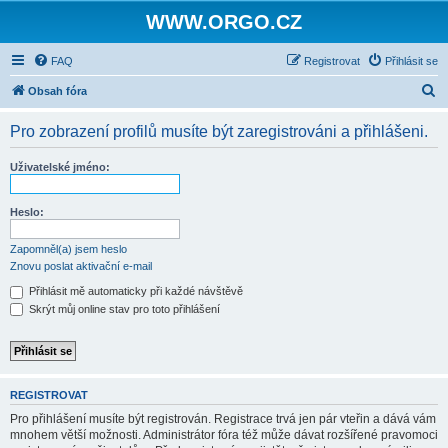
WWW.ORGO.CZ
FAQ
Registrovat
Přihlásit se
H
Obsah fóra
l
Pro zobrazení profilů musíte být zaregistrováni a přihlášeni.
e
d
Uživatelské jméno:
a
t
Heslo:
Zapomněl(a) jsem heslo
Znovu poslat aktivační e-mail
Přihlásit mě automaticky při každé návštěvě
Skrýt můj online stav pro toto přihlášení
REGISTROVAT
Pro přihlášení musíte být registrován. Registrace trvá jen pár vteřin a dává vám
mnohem větší možnosti. Administrátor fóra též může dávat rozšířené pravomoci