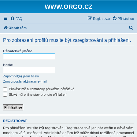
WWW.ORGO.CZ
FAQ
Registrovat
Přihlásit se
H
Obsah fóra
l
Pro zobrazení profilů musíte být zaregistrováni a přihlášeni.
e
d
Uživatelské jméno:
a
t
Heslo:
Zapomněl(a) jsem heslo
Znovu poslat aktivační e-mail
Přihlásit mě automaticky při každé návštěvě
Skrýt můj online stav pro toto přihlášení
REGISTROVAT
Pro přihlášení musíte být registrován. Registrace trvá jen pár vteřin a dává vám
mnohem větší možnosti. Administrátor fóra též může dávat rozšířené pravomoci