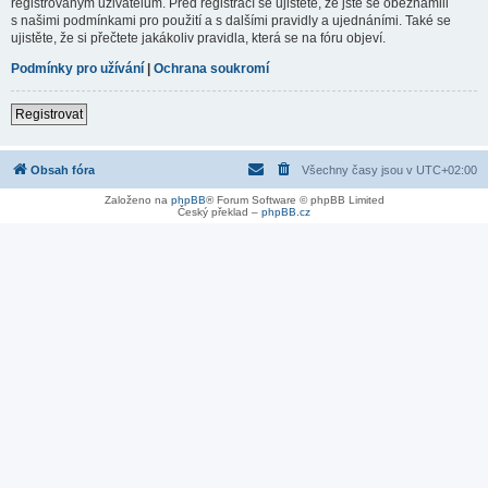
registrovaným uživatelům. Před registrací se ujistěte, že jste se obeznámili
s našimi podmínkami pro použití a s dalšími pravidly a ujednáními. Také se
ujistěte, že si přečtete jakákoliv pravidla, která se na fóru objeví.
Podmínky pro užívání
|
Ochrana soukromí
Registrovat
Obsah fóra
Všechny časy jsou v
UTC+02:00
Založeno na
phpBB
® Forum Software © phpBB Limited
Český překlad –
phpBB.cz