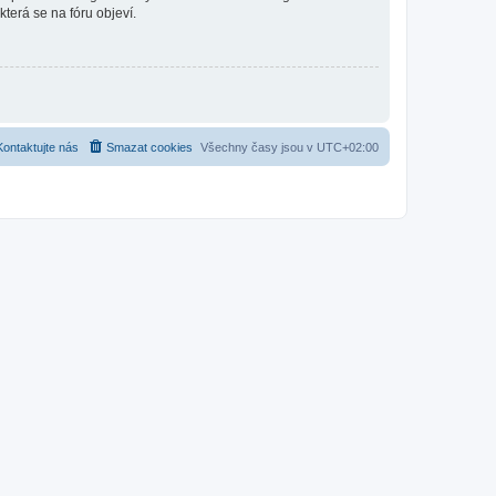
která se na fóru objeví.
Kontaktujte nás
Smazat cookies
Všechny časy jsou v
UTC+02:00