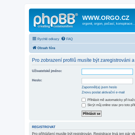
WWW.ORGO.CZ
orgonit, orgon, počasí, konspirace...
Rychlé odkazy
FAQ
Obsah fóra
Pro zobrazení profilů musíte být zaregistrováni a
Uživatelské jméno:
Heslo:
Zapomněl(a) jsem heslo
Znovu poslat aktivační e-mail
Přihlásit mě automaticky při ka
Skrýt můj online stav pro toto při
REGISTROVAT
Pro přihlášení musíte být registrován. Registrace trvá jen pár