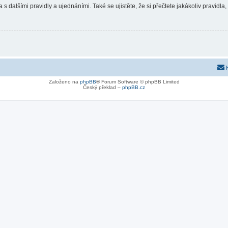
 s dalšími pravidly a ujednáními. Také se ujistěte, že si přečtete jakákoliv pravidla, 
Založeno na
phpBB
® Forum Software © phpBB Limited
Český překlad –
phpBB.cz