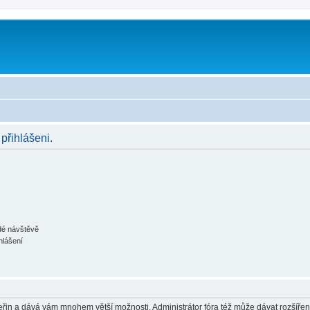
 přihlášeni.
ždé návštěvě
hlášení
 vteřin a dává vám mnohem větší možnosti. Administrátor fóra též může dávat rozšíře