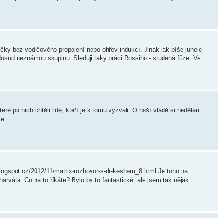
ečky bez vodičového propojení nebo ohřev indukcí. Jinak jak píše juhele
osud neznámou skupinu. Sleduji taky práci Rossiho - studená fůze. Ve
teré po nich chtěli lidé, kteří je k tomu vyzvali. O naší vládě si nedělám
že.
.blogspot.cz/2012/11/matrix-rozhovor-s-dr-keshem_8.html Je toho na
rváta. Co na to říkáte? Bylo by to fantastické, ale jsem tak nějak