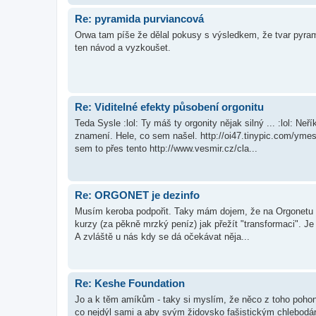
Re: pyramida purviancová
Orwa tam píše že dělal pokusy s výsledkem, že tvar pyram
ten návod a vyzkoušet.
Re: Viditelné efekty působení orgonitu
Teda Sysle :lol: Ty máš ty orgonity nějak silný ... :lol: Ne
znamení. Hele, co sem našel. http://oi47.tinypic.com/yme
sem to přes tento http://www.vesmir.cz/cla...
Re: ORGONET je dezinfo
Musím keroba podpořit. Taky mám dojem, že na Orgonetu se 
kurzy (za pěkně mrzký peníz) jak přežít "transformaci". Je
A zvláště u nás kdy se dá očekávat něja...
Re: Keshe Foundation
Jo a k těm amíkům - taky si myslím, že něco z toho pohonu
co nejdýl sami a aby svým židovsko fašistickým chlebodár