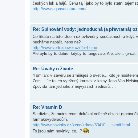
českých luk a hájů. Cenu tají jako by to bylo státní tajemst
http://www.aquasanatura.com/
Re: Spinování vody: jednoduchá (a převratná) oz
Co říkáte na toto. Jsem už ovlivněný současností a když 
necháme napálit. nebo ne?
http://www.vortexpower.cz/?p=home
Ale bylo by to dobré, kdyby to fungovalo. Ale, ale... (e-cat
Re: Úvahy o živote
4 smilan: v závěru se zmiňuješ o světle... kdo je nositele
Zemi... Je to jen vytržený kousek z knihy Jana Van Helsing
Zpovídá tam jednoho z nejvyšších zednářů, ...
Re: Vitamin D
Se divím, že mainstream dokázal veřejně obvinit (správně)
farmakovyděračům.
http://www.novinky.cz/zena/zdravi/30410 ... skodi.html
To jsou nám novinky, co...?
)