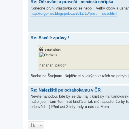
Re: Očkování a prasečí - mexická chřipka
Konečně první vlaštovka co se nebojí. Velký obdiv a uznán
http://orgo-net.blogspot.cz/2012/10/pro ... ripce.html
Re: Skvělé zprávy !
sysel píše:
hahahah, pardon!
Bacha na Švejnara. Najděte si v jakých kruzích se pohybuj
Re: Naleziště polodrahokamu v ČR
Nevíte náhodou, kde by se dali najít křišťály na Karlovars
našel jsem tam 4cm hrot křišťálu, tak mě napadlo, že by t
odpovědi :-) Před asi 3 lety tady u nás na Mora...