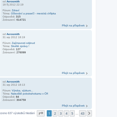
od
Aerosmith
18 říj 2012 22:19
Fórum:
Zdraví
Téma:
Očkování a prasečí - mexická chřipka
Odpovědi:
315
Zobrazení:
614721
Přejít na příspěvek
od
Aerosmith
31 srp 2012 18:19
Fórum:
Zajímavosti odjinud
Téma:
Skvělé zprávy !
Odpovědi:
127
Zobrazení:
276099
Přejít na příspěvek
od
Aerosmith
31 srp 2012 18:13
Fórum:
Výroba, výzkum...
Téma:
Naleziště polodrahokamu v ČR
Odpovědi:
84
Zobrazení:
304759
Přejít na příspěvek
Stránka
1
z
43
1
2
3
4
5
43
Další
ezeno 637 výsledků hledání
…