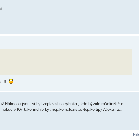
í...
e !!!
ku? Náhodou jsem si byl zaplavat na rybníku, kde bývalo rašeliniště a
u někde v KV také mohlo být nějaké naleziště.Nějaké tipy?Děkuji za
Nal