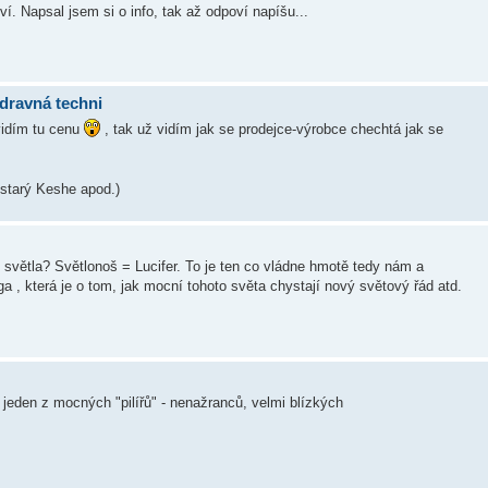
ví. Napsal jsem si o info, tak až odpoví napíšu...
dravná techni
vidím tu cenu
, tak už vidím jak se prodejce-výrobce chechtá jak se
, starý Keshe apod.)
m světla? Světlonoš = Lucifer. To je ten co vládne hmotě tedy nám a
a , která je o tom, jak mocní tohoto světa chystají nový světový řád atd.
 jeden z mocných "pilířů" - nenažranců, velmi blízkých