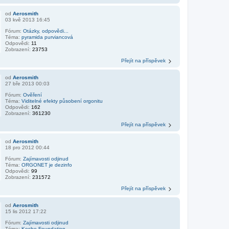
od
Aerosmith
03 kvě 2013 16:45
Fórum:
Otázky, odpovědi...
Téma:
pyramida purviancová
Odpovědi:
11
Zobrazení:
23753
Přejít na příspěvek
od
Aerosmith
27 bře 2013 00:03
Fórum:
Ověření
Téma:
Viditelné efekty působení orgonitu
Odpovědi:
162
Zobrazení:
361230
Přejít na příspěvek
od
Aerosmith
18 pro 2012 00:44
Fórum:
Zajímavosti odjinud
Téma:
ORGONET je dezinfo
Odpovědi:
99
Zobrazení:
231572
Přejít na příspěvek
od
Aerosmith
15 lis 2012 17:22
Fórum:
Zajímavosti odjinud
Téma:
Keshe Foundation