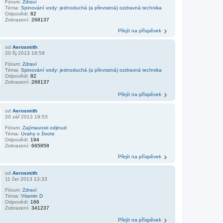
Fórum:
Zdraví
Téma:
Spinování vody: jednoduchá (a převratná) ozdravná technika
Odpovědi:
82
Zobrazení:
268137
Přejít na příspěvek
od
Aerosmith
20 říj 2013 18:59
Fórum:
Zdraví
Téma:
Spinování vody: jednoduchá (a převratná) ozdravná technika
Odpovědi:
82
Zobrazení:
268137
Přejít na příspěvek
od
Aerosmith
20 zář 2013 19:53
Fórum:
Zajímavosti odjinud
Téma:
Úvahy o živote
Odpovědi:
194
Zobrazení:
665858
Přejít na příspěvek
od
Aerosmith
11 čer 2013 13:33
Fórum:
Zdraví
Téma:
Vitamin D
Odpovědi:
166
Zobrazení:
341237
Přejít na příspěvek