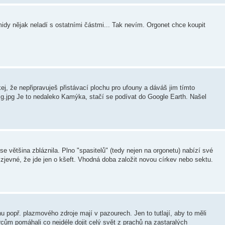
idy nějak neladí s ostatními částmi... Tak nevím. Orgonet chce koupit
říkej, že nepřipravuješ přistávací plochu pro ufouny a dáváš jim tímto
sg.jpg Je to nedaleko Kamýka, stačí se podívat do Google Earth. Našel
většina zbláznila. Plno "spasitelů" (tedy nejen na orgonetu) nabízí své
 zjevné, že jde jen o kšeft. Vhodná doba založit novou církev nebo sektu.
 popř. plazmového zdroje mají v pazourech. Jen to tutlají, aby to měli
cům pomáhali co nejdéle dojit celý svět z prachů na zastaralých