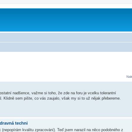
Nal
ostatní nadšence, važme si toho, že zde na foru je vcelku tolerantní
l. Klidně sem pište, co vás zaujalo, však my si to už nějak přebereme.
dravná techni
bek (nepopírám kvalitu zpracování). Teď jsem narazil na něco podobného z