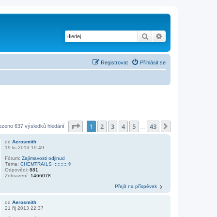
Hledat
Pokročilé hledání
Registrovat
Přihlásit se
Stránka
1
z
43
1
2
3
4
5
43
Další
ezeno 637 výsledků hledání
…
od
Aerosmith
19 lis 2013 19:49
Fórum:
Zajímavosti odjinud
Téma:
CHEMTRAILS ::::::::::✈
Odpovědi:
881
Zobrazení:
1466078
Přejít na příspěvek
od
Aerosmith
21 říj 2013 22:37