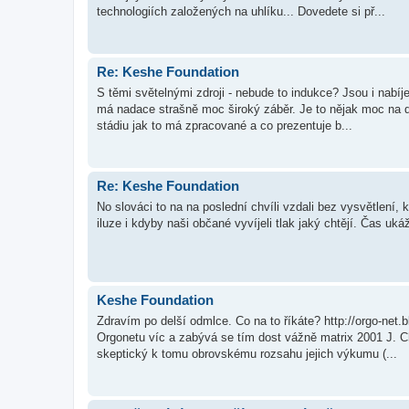
technologiích založených na uhlíku... Dovedete si př...
Re: Keshe Foundation
S těmi světelnými zdroji - nebude to indukce? Jsou i nabíj
má nadace strašně moc široký záběr. Je to nějak moc na d
stádiu jak to má zpracované a co prezentuje b...
Re: Keshe Foundation
No slováci to na na poslední chvíli vzdali bez vysvětlení, k
iluze i kdyby naši občané vyvíjeli tlak jaký chtějí. Čas uká
Keshe Foundation
Zdravím po delší odmlce. Co na to říkáte? http://orgo-net
Orgonetu víc a zabývá se tím dost vážně matrix 2001 J. Cha
skeptický k tomu obrovskému rozsahu jejich výkumu (...