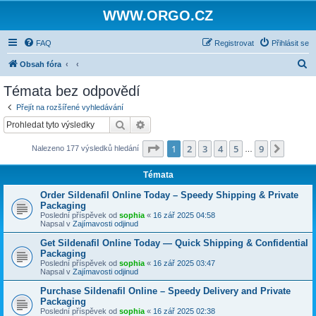
WWW.ORGO.CZ
FAQ
Registrovat
Přihlásit se
H
Obsah fóra
l
Témata bez odpovědí
e
Přejít na rozšířené vyhledávání
d
Hledat
Pokročilé hledání
a
Stránka
1
z
9
1
2
3
4
5
9
Další
Nalezeno 177 výsledků hledání
t
…
Témata
Order Sildenafil Online Today – Speedy Shipping & Private
Packaging
Poslední příspěvek od
sophia
«
16 zář 2025 04:58
Napsal v
Zajímavosti odjinud
Get Sildenafil Online Today — Quick Shipping & Confidential
Packaging
Poslední příspěvek od
sophia
«
16 zář 2025 03:47
Napsal v
Zajímavosti odjinud
Purchase Sildenafil Online – Speedy Delivery and Private
Packaging
Poslední příspěvek od
sophia
«
16 zář 2025 02:38