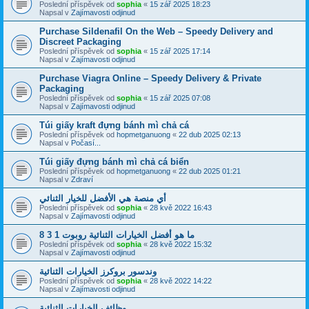
Poslední příspěvek od
sophia
«
15 zář 2025 18:23
Napsal v
Zajímavosti odjinud
Purchase Sildenafil On the Web – Speedy Delivery and
Discreet Packaging
Poslední příspěvek od
sophia
«
15 zář 2025 17:14
Napsal v
Zajímavosti odjinud
Purchase Viagra Online – Speedy Delivery & Private
Packaging
Poslední příspěvek od
sophia
«
15 zář 2025 07:08
Napsal v
Zajímavosti odjinud
Túi giấy kraft đựng bánh mì chả cá
Poslední příspěvek od
hopmetganuong
«
22 dub 2025 02:13
Napsal v
Počasí...
Túi giấy đựng bánh mì chả cá biển
Poslední příspěvek od
hopmetganuong
«
22 dub 2025 01:21
Napsal v
Zdraví
أي منصة هي الأفضل للخيار الثنائي
Poslední příspěvek od
sophia
«
28 kvě 2022 16:43
Napsal v
Zajímavosti odjinud
ما هو أفضل الخيارات الثنائية روبوت 1 3 8
Poslední příspěvek od
sophia
«
28 kvě 2022 15:32
Napsal v
Zajímavosti odjinud
وندسور بروكرز الخيارات الثنائية
Poslední příspěvek od
sophia
«
28 kvě 2022 14:22
Napsal v
Zajímavosti odjinud
وظائف الخيارات الثنائية