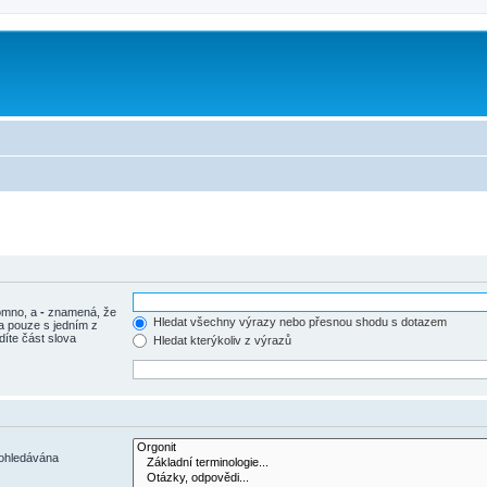
tomno, a
-
znamená, že
Hledat všechny výrazy nebo přesnou shodu s dotazem
a pouze s jedním z
díte část slova
Hledat kterýkoliv z výrazů
rohledávána