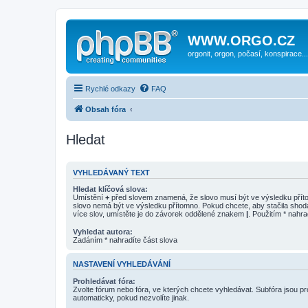
WWW.ORGO.CZ
orgonit, orgon, počasí, konspirace...
Rychlé odkazy
FAQ
Obsah fóra
Hledat
VYHLEDÁVANÝ TEXT
Hledat klíčová slova:
Umístění
+
před slovem znamená, že slovo musí být ve výsledku pří
slovo nemá být ve výsledku přítomno. Pokud chcete, aby stačila shod
více slov, umístěte je do závorek oddělené znakem
|
. Použitím * nahra
Vyhledat autora:
Zadáním * nahradíte část slova
NASTAVENÍ VYHLEDÁVÁNÍ
Prohledávat fóra:
Zvolte fórum nebo fóra, ve kterých chcete vyhledávat. Subfóra jsou p
automaticky, pokud nezvolíte jinak.