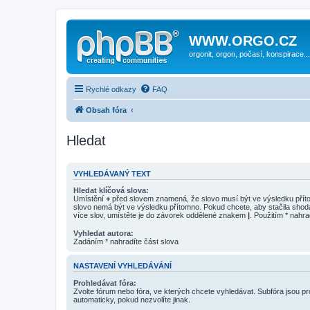
WWW.ORGO.CZ
orgonit, orgon, počasí, konspirace...
Rychlé odkazy
FAQ
Obsah fóra
Hledat
VYHLEDÁVANÝ TEXT
Hledat klíčová slova:
Umístění
+
před slovem znamená, že slovo musí být ve výsledku pří
slovo nemá být ve výsledku přítomno. Pokud chcete, aby stačila shod
více slov, umístěte je do závorek oddělené znakem
|
. Použitím * nahra
Vyhledat autora:
Zadáním * nahradíte část slova
NASTAVENÍ VYHLEDÁVÁNÍ
Prohledávat fóra:
Zvolte fórum nebo fóra, ve kterých chcete vyhledávat. Subfóra jsou p
automaticky, pokud nezvolíte jinak.