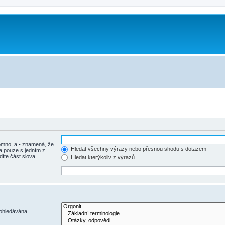
tomno, a
-
znamená, že
Hledat všechny výrazy nebo přesnou shodu s dotazem
a pouze s jedním z
díte část slova
Hledat kterýkoliv z výrazů
rohledávána