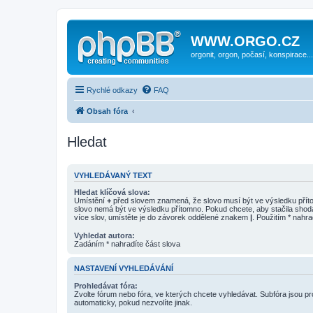
WWW.ORGO.CZ
orgonit, orgon, počasí, konspirace...
Rychlé odkazy
FAQ
Obsah fóra
Hledat
VYHLEDÁVANÝ TEXT
Hledat klíčová slova:
Umístění
+
před slovem znamená, že slovo musí být ve výsledku pří
slovo nemá být ve výsledku přítomno. Pokud chcete, aby stačila shod
více slov, umístěte je do závorek oddělené znakem
|
. Použitím * nahra
Vyhledat autora:
Zadáním * nahradíte část slova
NASTAVENÍ VYHLEDÁVÁNÍ
Prohledávat fóra:
Zvolte fórum nebo fóra, ve kterých chcete vyhledávat. Subfóra jsou p
automaticky, pokud nezvolíte jinak.