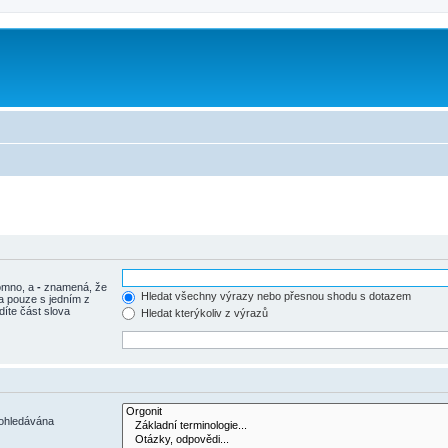
tomno, a
-
znamená, že
Hledat všechny výrazy nebo přesnou shodu s dotazem
a pouze s jedním z
díte část slova
Hledat kterýkoliv z výrazů
rohledávána