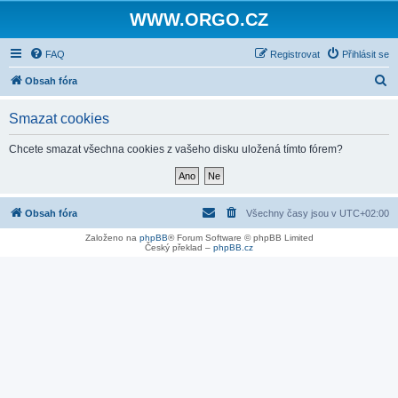
WWW.ORGO.CZ
FAQ
Registrovat
Přihlásit se
H
Obsah fóra
l
Smazat cookies
e
d
Chcete smazat všechna cookies z vašeho disku uložená tímto fórem?
a
t
Obsah fóra
Všechny časy jsou v
UTC+02:00
Založeno na
phpBB
® Forum Software © phpBB Limited
Český překlad –
phpBB.cz