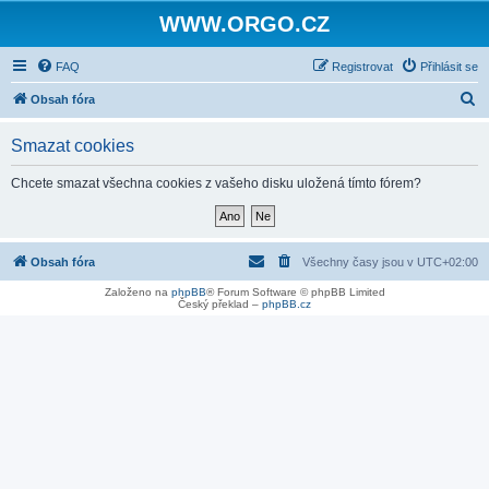
WWW.ORGO.CZ
FAQ
Registrovat
Přihlásit se
H
Obsah fóra
l
Smazat cookies
e
d
Chcete smazat všechna cookies z vašeho disku uložená tímto fórem?
a
t
Obsah fóra
Všechny časy jsou v
UTC+02:00
Založeno na
phpBB
® Forum Software © phpBB Limited
Český překlad –
phpBB.cz