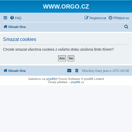
WWW.ORGO.CZ
FAQ
Registrovat
Přihlásit se
H
Obsah fóra
l
Smazat cookies
e
d
Chcete smazat všechna cookies z vašeho disku uložená tímto fórem?
a
t
Obsah fóra
Všechny časy jsou v
UTC+02:00
Založeno na
phpBB
® Forum Software © phpBB Limited
Český překlad –
phpBB.cz