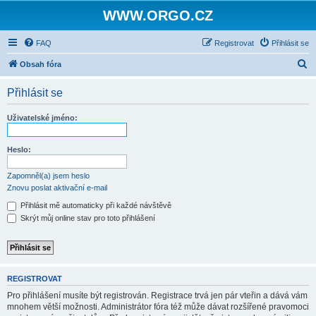
WWW.ORGO.CZ
FAQ
Registrovat
Přihlásit se
H
Obsah fóra
l
Přihlásit se
e
d
Uživatelské jméno:
a
t
Heslo:
Zapomněl(a) jsem heslo
Znovu poslat aktivační e-mail
Přihlásit mě automaticky při každé návštěvě
Skrýt můj online stav pro toto přihlášení
REGISTROVAT
Pro přihlášení musíte být registrován. Registrace trvá jen pár vteřin a dává vám
mnohem větší možnosti. Administrátor fóra též může dávat rozšířené pravomoci