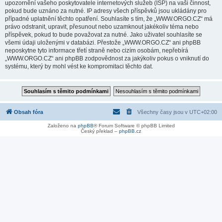
upozornění vašeho poskytovatele internetových služeb (ISP) na vaši činnost,
pokud bude uznáno za nutné. IP adresy všech příspěvků jsou ukládány pro
případné uplatnění těchto opatření. Souhlasíte s tím, že „WWW.ORGO.CZ“ má
právo odstranit, upravit, přesunout nebo uzamknout jakékoliv téma nebo
příspěvek, pokud to bude považovat za nutné. Jako uživatel souhlasíte se
všemi údaji uloženými v databázi. Přestože „WWW.ORGO.CZ“ ani phpBB
neposkytne tyto informace třetí straně nebo cizím osobám, nepřebírá
„WWW.ORGO.CZ“ ani phpBB zodpovědnost za jakýkoliv pokus o vniknutí do
systému, který by mohl vést ke kompromitaci těchto dat.
Obsah fóra
Všechny časy jsou v
UTC+02:00
Založeno na
phpBB
® Forum Software © phpBB Limited
Český překlad –
phpBB.cz