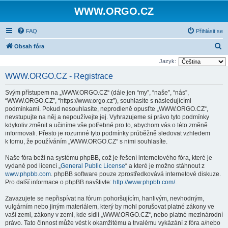
WWW.ORGO.CZ
FAQ
Přihlásit se
H
Obsah fóra
l
Jazyk:
e
WWW.ORGO.CZ - Registrace
d
Svým přístupem na „WWW.ORGO.CZ“ (dále jen “my”, “naše”, “nás”,
a
“WWW.ORGO.CZ”, “https://www.orgo.cz”), souhlasíte s následujícími
t
podmínkami. Pokud nesouhlasíte, neprodleně opusťte „WWW.ORGO.CZ“,
nevstupujte na něj a nepoužívejte jej. Vyhrazujeme si právo tyto podmínky
kdykoliv změnit a učiníme vše potřebné pro to, abychom vás o této změně
informovali. Přesto je rozumné tyto podmínky průběžně sledovat vzhledem
k tomu, že používáním „WWW.ORGO.CZ“ s nimi souhlasíte.
Naše fóra beží na systému phpBB, což je řešení internetového fóra, které je
vydané pod licencí „
General Public License
“ a které je možno stáhnout z
www.phpbb.com
. phpBB software pouze zprostředkovává internetové diskuze.
Pro další informace o phpBB navštivte:
http://www.phpbb.com/
.
Zavazujete se nepřispívat na fórum pohoršujícím, hanlivým, nevhodným,
vulgárním nebo jiným materiálem, který by mohl porušovat platné zákony ve
vaší zemi, zákony v zemi, kde sídlí „WWW.ORGO.CZ“, nebo platné mezinárodní
právo. Tato činnost může vést k okamžitému a trvalému vykázání z fóra a/nebo