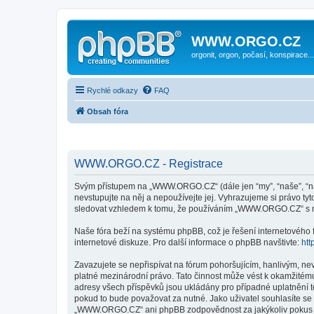
WWW.ORGO.CZ
orgonit, orgon, počasí, konspirace...
Rychlé odkazy
FAQ
Obsah fóra
WWW.ORGO.CZ - Registrace
Svým přístupem na „WWW.ORGO.CZ“ (dále jen “my”, “naše”, “n
nevstupujte na něj a nepoužívejte jej. Vyhrazujeme si právo t
sledovat vzhledem k tomu, že používáním „WWW.ORGO.CZ“ s ni
Naše fóra beží na systému phpBB, což je řešení internetového fó
internetové diskuze. Pro další informace o phpBB navštivte:
htt
Zavazujete se nepřispívat na fórum pohoršujícím, hanlivým, n
platné mezinárodní právo. Tato činnost může vést k okamžitému
adresy všech příspěvků jsou ukládány pro případné uplatnění 
pokud to bude považovat za nutné. Jako uživatel souhlasíte s
„WWW.ORGO.CZ“ ani phpBB zodpovědnost za jakýkoliv pokus o v