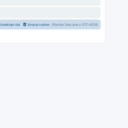
Kontaktujte nás
Smazat cookies
Všechny časy jsou v
UTC+02:00