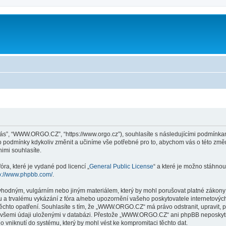
ás”, “WWW.ORGO.CZ”, “https://www.orgo.cz”), souhlasíte s následujícími podmín
yto podmínky kdykoliv změnit a učiníme vše potřebné pro to, abychom vás o této zm
mi souhlasíte.
ra, které je vydané pod licencí „
General Public License
“ a které je možno stáhnou
p://www.phpbb.com/
.
evhodným, vulgárním nebo jiným materiálem, který by mohl porušovat platné zákon
 a trvalému vykázání z fóra a/nebo upozornění vašeho poskytovatele internetových
těchto opatření. Souhlasíte s tím, že „WWW.ORGO.CZ“ má právo odstranit, upravit,
e všemi údaji uloženými v databázi. Přestože „WWW.ORGO.CZ“ ani phpBB neposkytne
niknutí do systému, který by mohl vést ke kompromitaci těchto dat.