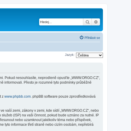
Hledat
Pokročilé hledání
Přihlásit se
Jazyk:
kami. Pokud nesouhlasíte, neprodleně opusťte „WWW.ORGO.CZ“,
ěně informovali. Přesto je rozumné tyto podmínky průběžně
t z
www.phpbb.com
. phpBB software pouze zprostředkovává
y ve vaší zemi, zákony v zemi, kde sídlí „WWW.ORGO.CZ“, nebo
 služeb (ISP) na vaši činnost, pokud bude uznáno za nutné. IP
 přesunout nebo uzamknout jakékoliv téma nebo příspěvek,
 tyto informace třetí straně nebo cizím osobám, nepřebírá