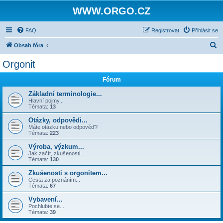
WWW.ORGO.CZ
FAQ
Registrovat
Přihlásit se
H
Obsah fóra
l
Orgonit
e
Fórum
d
a
Základní terminologie...
Hlavní pojmy...
t
Témata:
13
Otázky, odpovědi...
Máte otázku nebo odpověď?
Témata:
223
Výroba, výzkum...
Jak začít, zkušenosti...
Témata:
130
Zkušenosti s orgonitem...
Cesta za poznáním...
Témata:
67
Vybavení...
Pochlubte se...
Témata:
39