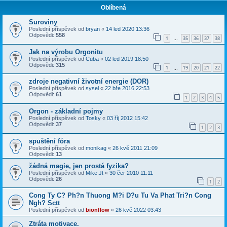
Oblíbená
Suroviny
Poslední příspěvek od
bryan
«
14 led 2020 13:36
Odpovědi:
558
1
35
36
37
38
…
Jak na výrobu Orgonitu
Poslední příspěvek od
Cuba
«
02 led 2019 18:50
Odpovědi:
315
1
19
20
21
22
…
zdroje negativní životní energie (DOR)
Poslední příspěvek od
sysel
«
22 bře 2016 22:53
Odpovědi:
61
1
2
3
4
5
Orgon - základní pojmy
Poslední příspěvek od
Tosky
«
03 říj 2012 15:42
Odpovědi:
37
1
2
3
spuštění fóra
Poslední příspěvek od
monikag
«
26 kvě 2011 21:09
Odpovědi:
13
žádná magie, jen prostá fyzika?
Poslední příspěvek od
Mike.Jt
«
30 čer 2010 11:11
Odpovědi:
26
1
2
Cong Ty C? Ph?n Thuong M?i D?u Tu Va Phat Tri?n Cong
Ngh? Sctt
Poslední příspěvek od
bionflow
«
26 kvě 2022 03:43
Ztráta motivace.