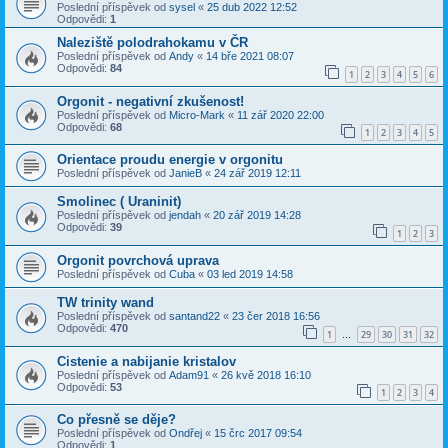
Poslední příspěvek od
sysel
«
25 dub 2022 12:52
Odpovědi:
1
Naleziště polodrahokamu v ČR
Poslední příspěvek od
Andy
«
14 bře 2021 08:07
Odpovědi:
84
1
2
3
4
5
6
Orgonit - negativní zkušenost!
Poslední příspěvek od
Micro-Mark
«
11 zář 2020 22:00
Odpovědi:
68
1
2
3
4
5
Orientace proudu energie v orgonitu
Poslední příspěvek od
JanieB
«
24 zář 2019 12:11
Smolinec ( Uraninit)
Poslední příspěvek od
jendah
«
20 zář 2019 14:28
Odpovědi:
39
1
2
3
Orgonit povrchová uprava
Poslední příspěvek od
Cuba
«
03 led 2019 14:58
TW trinity wand
Poslední příspěvek od
santand22
«
23 čer 2018 16:56
Odpovědi:
470
1
29
30
31
32
…
Cistenie a nabijanie kristalov
Poslední příspěvek od
Adam91
«
26 kvě 2018 16:10
Odpovědi:
53
1
2
3
4
Co přesně se děje?
Poslední příspěvek od
Ondřej
«
15 črc 2017 09:54
Odpovědi:
1