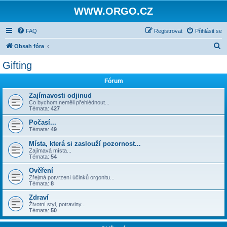
WWW.ORGO.CZ
FAQ
Registrovat
Přihlásit se
H
Obsah fóra
l
Gifting
e
Fórum
d
a
Zajímavosti odjinud
Co bychom neměli přehlédnout...
t
Témata:
427
Počasí...
Témata:
49
Místa, která si zaslouží pozornost...
Zajímavá místa...
Témata:
54
Ověření
Zřejmá potvrzení účinků orgonitu...
Témata:
8
Zdraví
Životní styl, potraviny...
Témata:
50