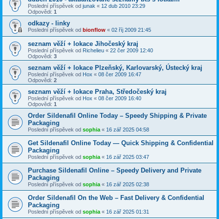
Poslední příspěvek od
junak
«
12 dub 2010 23:29
Odpovědi:
1
odkazy - linky
Poslední příspěvek od
bionflow
«
02 říj 2009 21:45
seznam věží + lokace Jihočeský kraj
Poslední příspěvek od
Richelieu
«
22 čer 2009 12:40
Odpovědi:
3
seznam věží + lokace Plzeňský, Karlovarský, Ústecký kraj
Poslední příspěvek od
Hox
«
08 čer 2009 16:47
Odpovědi:
2
seznam věží + lokace Praha, Středočeský kraj
Poslední příspěvek od
Hox
«
08 čer 2009 16:40
Odpovědi:
1
Order Sildenafil Online Today – Speedy Shipping & Private
Packaging
Poslední příspěvek od
sophia
«
16 zář 2025 04:58
Get Sildenafil Online Today — Quick Shipping & Confidential
Packaging
Poslední příspěvek od
sophia
«
16 zář 2025 03:47
Purchase Sildenafil Online – Speedy Delivery and Private
Packaging
Poslední příspěvek od
sophia
«
16 zář 2025 02:38
Order Sildenafil On the Web – Fast Delivery & Confidential
Packaging
Poslední příspěvek od
sophia
«
16 zář 2025 01:31