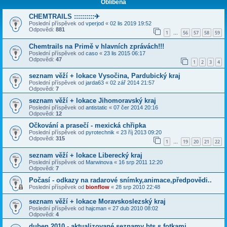
Oblíbená
CHEMTRAILS ::::::::::✈
Poslední příspěvek od
vperjod
«
02 lis 2019 19:52
Odpovědi:
881
1
56
57
58
59
…
Chemtrails na Primě v hlavních zprávách!!!
Poslední příspěvek od
caso
«
23 lis 2015 06:17
Odpovědi:
47
1
2
3
4
seznam věží + lokace Vysočina, Pardubický kraj
Poslední příspěvek od
jarda63
«
02 zář 2014 21:57
Odpovědi:
7
seznam věží + lokace Jihomoravský kraj
Poslední příspěvek od
antistatic
«
07 čer 2014 20:16
Odpovědi:
12
Očkování a prasečí - mexická chřipka
Poslední příspěvek od
pyrotechnik
«
23 říj 2013 09:20
Odpovědi:
315
1
19
20
21
22
…
seznam věží + lokace Liberecký kraj
Poslední příspěvek od
Marwinova
«
16 srp 2011 12:20
Odpovědi:
7
Počasí - odkazy na radarové snímky,animace,předpovědi..
Poslední příspěvek od
bionflow
«
28 srp 2010 22:48
seznam věží + lokace Moravskoslezský kraj
Poslední příspěvek od
hajcman
«
27 dub 2010 08:02
Odpovědi:
4
duben 2010 - aktualizované seznamy bts s fotkami