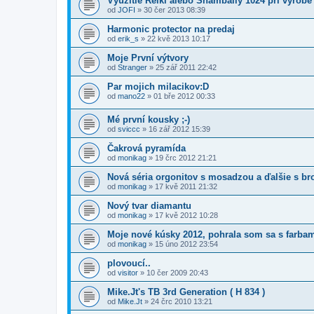
Využitie Reiki alebo Shambally 1024 pri výrobe
od
JOFI
» 30 čer 2013 08:39
Harmonic protector na predaj
od
erik_s
» 22 kvě 2013 10:17
Moje První výtvory
od
Stranger
» 25 zář 2011 22:42
Par mojich milacikov:D
od
mano22
» 01 bře 2012 00:33
Mé první kousky ;-)
od
sviccc
» 16 zář 2012 15:39
Čakrová pyramída
od
monikag
» 19 črc 2012 21:21
Nová séria orgonitov s mosadzou a ďalšie s b
od
monikag
» 17 kvě 2011 21:32
Nový tvar diamantu
od
monikag
» 17 kvě 2012 10:28
Moje nové kúsky 2012, pohrala som sa s farba
od
monikag
» 15 úno 2012 23:54
plovoucí..
od
visitor
» 10 čer 2009 20:43
Mike.Jt's TB 3rd Generation ( H 834 )
od
Mike.Jt
» 24 črc 2010 13:21