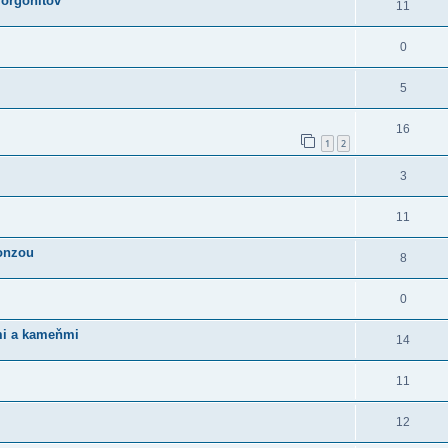
 orgonitov
11
0
5
16
1
2
3
11
ronzou
8
0
mi a kameňmi
14
11
12