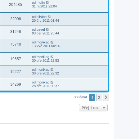
od
mufin
204585
31 říj 2011 22:04
od
d1vine
22098
20 črc 2011 01:44
od
pavel
31246
03 čer 2011 23:44
od
monikag
75740
13 kvě 2011 00:14
od
monikag
19657
30 bře 2011 22:53
od
monikag
19227
30 bře 2011 22:32
od
monikag
34269
28 bře 2011 00:37
1
2
Další
38 témat
Přejít na