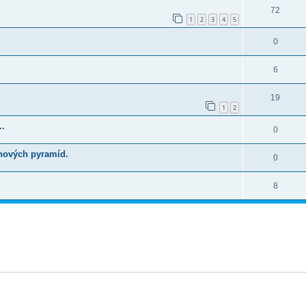
72
1
2
3
4
5
0
6
19
1
2
..
0
 nových pyramíd.
0
8