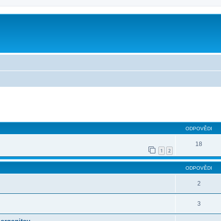
ilé hledání
ODPOVĚDI
18
1
2
ODPOVĚDI
2
3