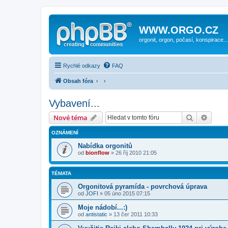
WWW.ORGO.CZ
orgonit, orgon, počasí, konspirace...
Rychlé odkazy
FAQ
Obsah fóra
Vybavení...
Hledat
Pokroč
Nové téma
OZNÁMENÍ
Nabídka orgonitů
od
bionflow
» 26 říj 2010 21:05
TÉMATA
Orgonitová pyramída - povrchová úprava
od
JOFI
» 05 úno 2015 07:15
Moje nádobí...:)
od
antistatic
» 13 čer 2011 10:33