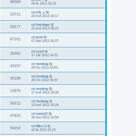
46006
24 lis 2013 15:12
od
erik_s
22711
22 kvě 2013 10:17
od
hnizdojan
29177
21 kvě 2013 08:23
od
jozef
67161
07 dub 2013 19:27
od
sysel
26292
17 zář 2012 14:31
od
monikag
43157
24 črc 2012 23:01
od
monikag
35186
20 črc 2012 00:37
od
monikag
22876
17 kvě 2012 10:28
od
monikag
50211
13 kvě 2012 19:24
od
mano22
47615
26 úno 2012 22:54
od
Mike.Jt
59152
02 lis 2011 01:21