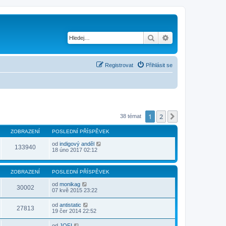
Hledat
Pokročilé hledání
Registrovat
Přihlásit se
1
2
Další
38 témat
ZOBRAZENÍ
POSLEDNÍ PŘÍSPĚVEK
od
indigový anděl
133940
18 úno 2017 02:12
ZOBRAZENÍ
POSLEDNÍ PŘÍSPĚVEK
od
monikag
30002
07 kvě 2015 23:22
od
antistatic
27813
19 čer 2014 22:52
od
JOFI