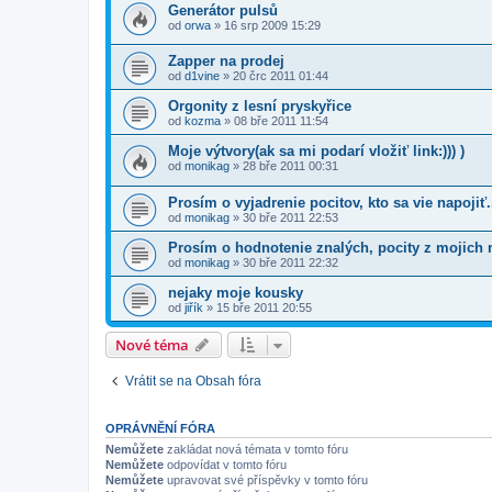
Generátor pulsů
od
orwa
» 16 srp 2009 15:29
Zapper na prodej
od
d1vine
» 20 črc 2011 01:44
Orgonity z lesní pryskyřice
od
kozma
» 08 bře 2011 11:54
Moje výtvory(ak sa mi podarí vložiť link:))) )
od
monikag
» 28 bře 2011 00:31
Prosím o vyjadrenie pocitov, kto sa vie napojiť.
od
monikag
» 30 bře 2011 22:53
Prosím o hodnotenie znalých, pocity z mojich
od
monikag
» 30 bře 2011 22:32
nejaky moje kousky
od
jiřík
» 15 bře 2011 20:55
Nové téma
Vrátit se na Obsah fóra
OPRÁVNĚNÍ FÓRA
Nemůžete
zakládat nová témata v tomto fóru
Nemůžete
odpovídat v tomto fóru
Nemůžete
upravovat své příspěvky v tomto fóru