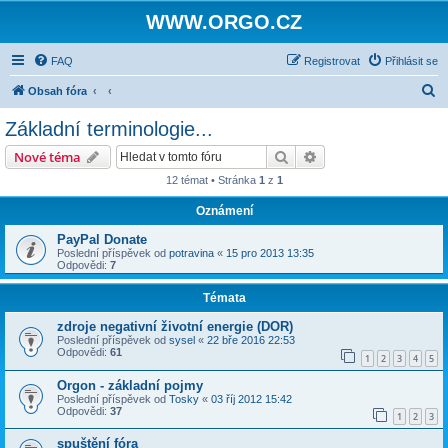
WWW.ORGO.CZ
FAQ
Registrovat
Přihlásit se
H
Obsah fóra
l
Základní terminologie...
e
Hledat
Pokročilé hledání
Nové téma
d
12 témat • Stránka
1
z
1
a
Oznámení
t
PayPal Donate
Poslední příspěvek od
potravina
«
15 pro 2013 13:35
Odpovědi:
7
Témata
zdroje negativní životní energie (DOR)
Poslední příspěvek od
sysel
«
22 bře 2016 22:53
Odpovědi:
61
1
2
3
4
5
Orgon - základní pojmy
Poslední příspěvek od
Tosky
«
03 říj 2012 15:42
Odpovědi:
37
1
2
3
spuštění fóra