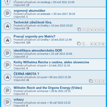
Poslední příspěvek od
monikag
«
26 kvě 2011 21:09
Odpovědi:
13
orgonový akumulátor
Poslední příspěvek od
antistatic
«
20 úno 2017 18:18
Odpovědi:
1
Technické záležitosti fóra.
Poslední příspěvek od
Ondřej
«
13 úno 2015 23:02
Odpovědi:
78
1
2
3
4
5
6
Pracují orgonity pro Matrix?
Poslední příspěvek od
Ondřej
«
10 led 2015 12:48
Odpovědi:
114
1
5
6
7
8
…
identifikace atmosferickeho DOR
Poslední příspěvek od
kozma
«
23 zář 2013 10:56
Odpovědi:
2
Knihy Wilhelma Reicha v cestine, alebo slovencine
Poslední příspěvek od
jozef
«
14 dub 2013 11:16
Odpovědi:
4
ČERNÁ HMOTA ?
Poslední příspěvek od
sysel
«
08 úno 2012 21:50
Odpovědi:
41
1
2
3
Wilhelm Reich and the Orgone Energy (Video)
Poslední příspěvek od
kocour
«
06 lis 2011 23:31
Odpovědi:
1
vzkazy
Poslední příspěvek od
novic
«
30 zář 2010 23:22
Odpovědi:
8