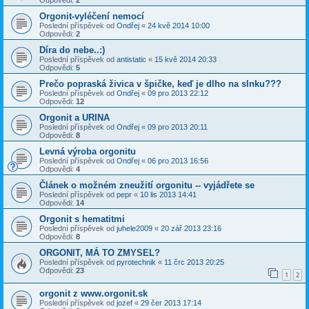
Odpovědi:
2
Orgonit-vyléčení nemocí
Poslední příspěvek od
Ondřej
«
24 kvě 2014 10:00
Odpovědi:
2
Díra do nebe..:)
Poslední příspěvek od
antistatic
«
15 kvě 2014 20:33
Odpovědi:
5
Prečo popraská živica v špičke, keď je dlho na slnku???
Poslední příspěvek od
Ondřej
«
09 pro 2013 22:12
Odpovědi:
12
Orgonit a URINA
Poslední příspěvek od
Ondřej
«
09 pro 2013 20:11
Odpovědi:
8
Levná výroba orgonitu
Poslední příspěvek od
Ondřej
«
06 pro 2013 16:56
Odpovědi:
4
Článek o možném zneužití orgonitu -- vyjádřete se
Poslední příspěvek od
pepr
«
10 lis 2013 14:41
Odpovědi:
14
Orgonit s hematitmi
Poslední příspěvek od
juhele2009
«
20 zář 2013 23:16
Odpovědi:
8
ORGONIT, MÁ TO ZMYSEL?
Poslední příspěvek od
pyrotechnik
«
11 črc 2013 20:25
Odpovědi:
23
1
2
orgonit z www.orgonit.sk
Poslední příspěvek od
jozef
«
29 čer 2013 17:14