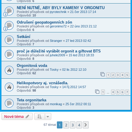
Odpovědi:
6
NENÍ NUTNÉ, ABY BYLY KAMENY V ORGONITU
Poslední příspěvek od
pyrotechnik
«
21 čer 2013 17:14
Odpovědi:
10
Odrušení geopatogenních zón
Poslední příspěvek od
geronimo72
«
22 úno 2013 21:12
Odpovědi:
6
Setkání
Poslední příspěvek od
Stranger
«
27 led 2013 02:42
Odpovědi:
7
proč je důležité vyrábět orgonit a giftovat BTS
Poslední příspěvek od
juhele2009
«
15 led 2013 18:33
Odpovědi:
8
Orgonitová voda
Poslední příspěvek od
Tosky
«
02 lis 2012 12:10
Odpovědi:
62
1
2
3
4
5
Helikopotvory aj. vznášedla.
Poslední příspěvek od
Tosky
«
14 říj 2012 14:57
Odpovědi:
98
1
4
5
6
7
…
Teta orgonitarka
Poslední příspěvek od
monikag
«
25 čer 2012 00:11
Odpovědi:
3
Nové téma
1
2
3
4
Další
67 témat