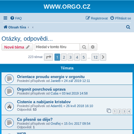
WWW.ORGO.CZ
FAQ
Registrovat
Přihlásit se
H
Obsah fóra
l
Otázky, odpovědi...
e
Hledat
Pokročilé hledání
Nové téma
d
a
Stránka
1
z
12
1
2
3
4
5
12
Další
223 témat
…
t
Témata
Orientace proudu energie v orgonitu
Poslední příspěvek od
JanieB
«
24 zář 2019 12:11
Orgonit povrchová uprava
Poslední příspěvek od
Cuba
«
03 led 2019 14:58
Cistenie a nabijanie kristalov
Poslední příspěvek od
Adam91
«
26 kvě 2018 16:10
Odpovědi:
53
1
2
3
4
Co přesně se děje?
Poslední příspěvek od
Ondřej
«
15 črc 2017 09:54
Odpovědi:
1