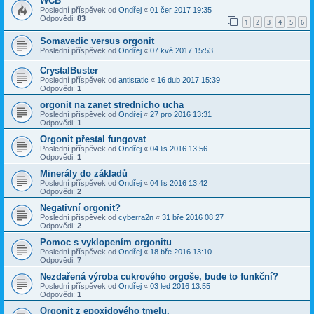
WCB
Poslední příspěvek od
Ondřej
«
01 čer 2017 19:35
Odpovědi:
83
1
2
3
4
5
6
Somavedic versus orgonit
Poslední příspěvek od
Ondřej
«
07 kvě 2017 15:53
CrystalBuster
Poslední příspěvek od
antistatic
«
16 dub 2017 15:39
Odpovědi:
1
orgonit na zanet strednicho ucha
Poslední příspěvek od
Ondřej
«
27 pro 2016 13:31
Odpovědi:
1
Orgonit přestal fungovat
Poslední příspěvek od
Ondřej
«
04 lis 2016 13:56
Odpovědi:
1
Minerály do základů
Poslední příspěvek od
Ondřej
«
04 lis 2016 13:42
Odpovědi:
2
Negativní orgonit?
Poslední příspěvek od
cyberra2n
«
31 bře 2016 08:27
Odpovědi:
2
Pomoc s vyklopením orgonitu
Poslední příspěvek od
Ondřej
«
18 bře 2016 13:10
Odpovědi:
7
Nezdařená výroba cukrového orgoše, bude to funkční?
Poslední příspěvek od
Ondřej
«
03 led 2016 13:55
Odpovědi:
1
Orgonit z epoxidového tmelu.