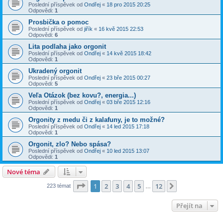
Poslední příspěvek od
Ondřej
«
18 pro 2015 20:25
Odpovědi:
1
Prosbička o pomoc
Poslední příspěvek od
jiřík
«
16 kvě 2015 22:53
Odpovědi:
6
Lita podlaha jako orgonit
Poslední příspěvek od
Ondřej
«
14 kvě 2015 18:42
Odpovědi:
1
Ukradený orgonit
Poslední příspěvek od
Ondřej
«
23 bře 2015 00:27
Odpovědi:
5
Veľa Otázok (bez kovu?, energia...)
Poslední příspěvek od
Ondřej
«
03 bře 2015 12:16
Odpovědi:
1
Orgonity z medu či z kalafuny, je to možné?
Poslední příspěvek od
Ondřej
«
14 led 2015 17:18
Odpovědi:
1
Orgonit, zlo? Nebo spása?
Poslední příspěvek od
Ondřej
«
10 led 2015 13:07
Odpovědi:
1
Nové téma
Stránka
1
z
12
1
2
3
4
5
12
Další
223 témat
…
Přejít na