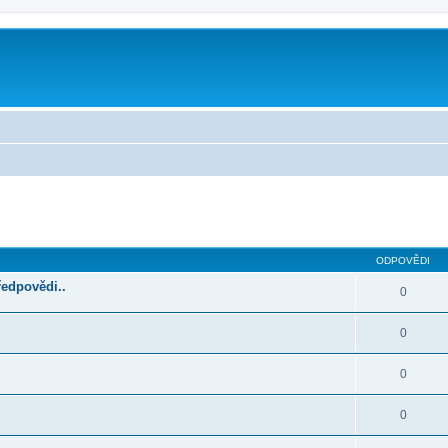
ilé hledání
ODPOVĚDI
ředpovědi..
0
0
0
0