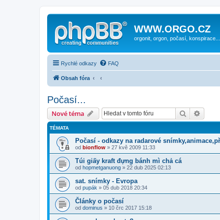
WWW.ORGO.CZ
orgonit, orgon, počasí, konspirace...
Rychlé odkazy
FAQ
Obsah fóra
Počasí...
Hledat
Pokroč
Nové téma
TÉMATA
Počasí - odkazy na radarové snímky,animace,p
od
bionflow
» 27 kvě 2009 11:33
Túi giấy kraft đựng bánh mì chả cá
od
hopmetganuong
» 22 dub 2025 02:13
sat. snímky - Evropa
od
pupák
» 05 dub 2018 20:34
Články o počasí
od
dominus
» 10 črc 2017 15:18