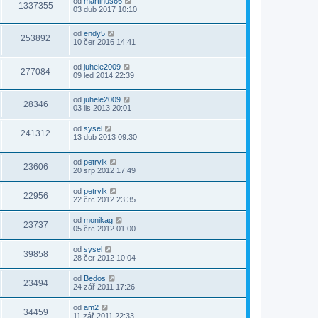
od
martinus66
1337355
03 dub 2017 10:10
od
endy5
253892
10 čer 2016 14:41
od
juhele2009
277084
09 led 2014 22:39
od
juhele2009
28346
03 lis 2013 20:01
od
sysel
241312
13 dub 2013 09:30
od
petrvlk
23606
20 srp 2012 17:49
od
petrvlk
22956
22 črc 2012 23:35
od
monikag
23737
05 črc 2012 01:00
od
sysel
39858
28 čer 2012 10:04
od
Bedos
23494
24 zář 2011 17:26
od
am2
34459
11 zář 2011 22:33