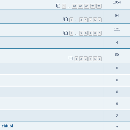
1054
1
67
68
69
70
71
…
94
1
3
4
5
6
7
…
121
1
5
6
7
8
9
…
4
85
1
2
3
4
5
6
0
0
0
9
2
m chlubí
7