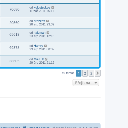
od
kolosjackos
70680
11 zář 2011 15:41
od
brozkeff
20560
28 srp 2011 23:39
od
hajcman
65618
23 srp 2011 12:13
od
Hamry
69378
23 srp 2011 08:32
od
Mike.Jt
38605
29 črc 2011 21:12
1
2
3
Další
49 témat
Přejít na