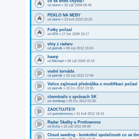
co se dnes chysta?
od
slurm
» 20 zář 2009 06:40
PEKLO NA NEBY
od
slurm
» 23 kvě 2010 20:25
Fotky počasí
od
ATA
» 17 čer 2009 19:17
vlny z radaru
od
petrvlk
» 09 srp 2012 15:03
haarp
od
Michael
» 06 zář 2009 10:15
vodní tornáda
od
petrvlk
» 20 srp 2012 17:49
Velice zajímavá přednáška o modifikaci počasí
od
petrvlk
» 22 črc 2012 23:35
chemtrails v správach SK
od
monikag
» 05 črc 2012 01:00
ZAOCTUJTE!!!
od
questionmarq
» 31 kvě 2012 16:31
Radar Skalky u Protivanova
od
Evča
» 23 zář 2011 09:08
Cloud seeding - konkrétní společnosti co se tí