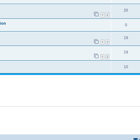
20
1
2
ion
0
19
1
2
19
1
2
10