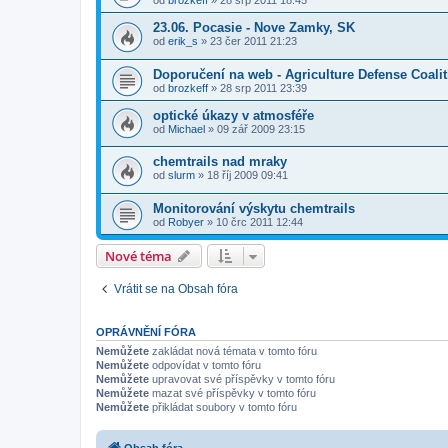
od
brozkeff
» 28 srp 2011 18:45
23.06. Pocasie - Nove Zamky, SK
od
erik_s
» 23 čer 2011 21:23
Doporučení na web - Agriculture Defense Coalit
od
brozkeff
» 28 srp 2011 23:39
optické úkazy v atmosféře
od
Michael
» 09 zář 2009 23:15
chemtrails nad mraky
od
slurm
» 18 říj 2009 09:41
Monitorování výskytu chemtrails
od
Robyer
» 10 črc 2011 12:44
Nové téma
Vrátit se na Obsah fóra
OPRÁVNĚNÍ FÓRA
Nemůžete
zakládat nová témata v tomto fóru
Nemůžete
odpovídat v tomto fóru
Nemůžete
upravovat své příspěvky v tomto fóru
Nemůžete
mazat své příspěvky v tomto fóru
Nemůžete
přikládat soubory v tomto fóru