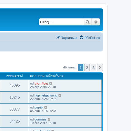
Hledat
Pokročilé hledání
Registrovat
Přihlásit se
1
2
3
Další
49 témat
ZOBRAZENÍ
POSLEDNÍ PŘÍSPĚVEK
od
bionflow
45095
28 srp 2010 22:48
od
hopmetganuong
13245
22 dub 2025 02:13
od
pupák
58877
05 dub 2018 20:34
od
dominus
34425
10 črc 2017 15:18