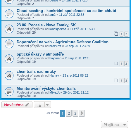
Poslední příspěvek od
Bedos
«
24 zář 2011 17:26
Odpovědi:
2
Cloud seeding - konkrétní společnosti co se tím chlubí
Poslední příspěvek od
am2
«
11 zář 2011 22:33
Odpovědi:
7
23.06. Pocasie - Nove Zamky, SK
Poslední příspěvek od
kolosjackos
«
11 zář 2011 15:41
Odpovědi:
20
1
2
Doporučení na web - Agriculture Defense Coalition
Poslední příspěvek od
brozkeff
«
28 srp 2011 23:39
optické úkazy v atmosféře
Poslední příspěvek od
hajcman
«
23 srp 2011 12:13
Odpovědi:
19
1
2
chemtrails nad mraky
Poslední příspěvek od
Hamry
«
23 srp 2011 08:32
Odpovědi:
19
1
2
Monitorování výskytu chemtrails
Poslední příspěvek od
Mike.Jt
«
29 črc 2011 21:12
Odpovědi:
10
Nové téma
1
2
3
Další
49 témat
Přejít na