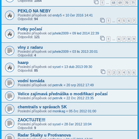
Odpovědi:
1054
1
68
69
70
71
…
PEKLO NA NEBY
Poslední příspěvek od
endy5
«
10 čer 2016 14:41
Odpovědi:
94
1
4
5
6
7
…
Fotky počasí
Poslední příspěvek od
juhele2009
«
09 led 2014 22:39
Odpovědi:
121
1
6
7
8
9
…
vlny z radaru
Poslední příspěvek od
juhele2009
«
03 lis 2013 20:01
Odpovědi:
4
haarp
Poslední příspěvek od
sysel
«
13 dub 2013 09:30
Odpovědi:
85
1
2
3
4
5
6
vodní tornáda
Poslední příspěvek od
petrvlk
«
20 srp 2012 17:49
Velice zajímavá přednáška o modifikaci počasí
Poslední příspěvek od
petrvlk
«
22 črc 2012 23:35
chemtrails v správach SK
Poslední příspěvek od
monikag
«
05 črc 2012 01:00
ZAOCTUJTE!!!
Poslední příspěvek od
sysel
«
28 čer 2012 10:04
Odpovědi:
9
Radar Skalky u Protivanova