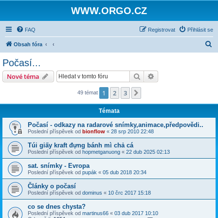
WWW.ORGO.CZ
FAQ
Registrovat
Přihlásit se
H
Obsah fóra
l
Počasí...
e
Hledat
Pokročilé hledání
Nové téma
d
a
1
2
3
Další
49 témat
t
Témata
Počasí - odkazy na radarové snímky,animace,předpovědi..
Poslední příspěvek od
bionflow
«
28 srp 2010 22:48
Túi giấy kraft đựng bánh mì chả cá
Poslední příspěvek od
hopmetganuong
«
22 dub 2025 02:13
sat. snímky - Evropa
Poslední příspěvek od
pupák
«
05 dub 2018 20:34
Články o počasí
Poslední příspěvek od
dominus
«
10 črc 2017 15:18
co se dnes chysta?
Poslední příspěvek od
martinus66
«
03 dub 2017 10:10