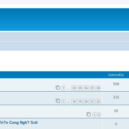
ilé hledání
ODPOVĚDI
558
1
34
35
36
37
38
…
315
1
18
19
20
21
22
…
26
1
2
ri?n Cong Ngh? Sctt
0