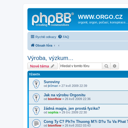
WWW.ORGO.CZ
orgonit, orgon, počasí, konspirace...
Rychlé odkazy
FAQ
Obsah fóra
Výroba, výzkum...
Hledat
Pokroč
Nové téma
TÉMATA
Suroviny
od
jk0man
» 27 kvě 2009 22:39
Jak na výrobu Orgonitu
od
bionflow
» 26 kvě 2009 22:36
žádná magie, jen prostá fyzika?
od
sophia
» 29 črc 2009 22:30
Cong Ty C? Ph?n Thuong M?i D?u Tu Va Phat T
od
bionflow
» 26 kvě 2022 03:43