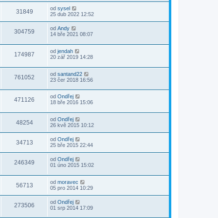
od
sysel
31849
25 dub 2022 12:52
od
Andy
304759
14 bře 2021 08:07
od
jendah
174987
20 zář 2019 14:28
od
santand22
761052
23 čer 2018 16:56
od
Ondřej
471126
18 bře 2016 15:06
od
Ondřej
48254
26 kvě 2015 10:12
od
Ondřej
34713
25 bře 2015 22:44
od
Ondřej
246349
01 úno 2015 15:02
od
moravec
56713
05 pro 2014 10:29
od
Ondřej
273506
01 srp 2014 17:09