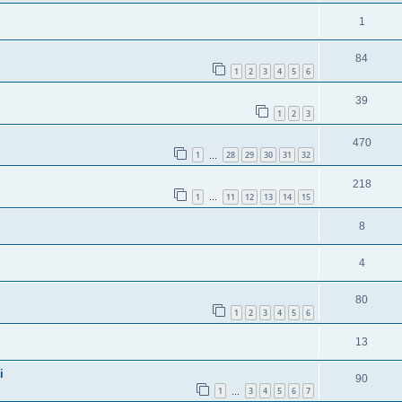
1
84
1
2
3
4
5
6
39
1
2
3
470
1
28
29
30
31
32
…
218
1
11
12
13
14
15
…
8
4
80
1
2
3
4
5
6
13
i
90
1
3
4
5
6
7
…