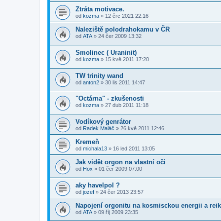
Ztráta motivace.
od
kozma
» 12 črc 2021 22:16
Naleziště polodrahokamu v ČR
od
ATA
» 24 čer 2009 13:32
Smolinec ( Uraninit)
od
kozma
» 15 kvě 2011 17:20
TW trinity wand
od
anton2
» 30 lis 2011 14:47
"Octárna" - zkušenosti
od
kozma
» 27 dub 2011 11:18
Vodíkový genrátor
od
Radek Maláč
» 26 kvě 2011 12:46
Kremeň
od
michala13
» 16 led 2011 13:05
Jak vidět orgon na vlastní oči
od
Hox
» 01 čer 2009 07:00
aky havelpol ?
od
jozef
» 24 čer 2013 23:57
Napojení orgonitu na kosmisckou energii a reik
od
ATA
» 09 říj 2009 23:35