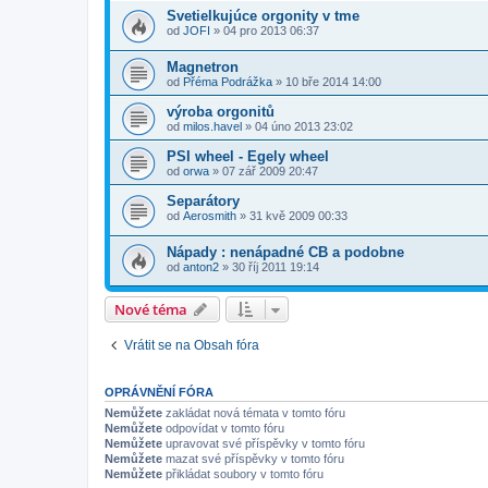
Svetielkujúce orgonity v tme
od
JOFI
» 04 pro 2013 06:37
Magnetron
od
Přéma Podrážka
» 10 bře 2014 14:00
výroba orgonitů
od
milos.havel
» 04 úno 2013 23:02
PSI wheel - Egely wheel
od
orwa
» 07 zář 2009 20:47
Separátory
od
Aerosmith
» 31 kvě 2009 00:33
Nápady : nenápadné CB a podobne
od
anton2
» 30 říj 2011 19:14
Nové téma
Vrátit se na Obsah fóra
OPRÁVNĚNÍ FÓRA
Nemůžete
zakládat nová témata v tomto fóru
Nemůžete
odpovídat v tomto fóru
Nemůžete
upravovat své příspěvky v tomto fóru
Nemůžete
mazat své příspěvky v tomto fóru
Nemůžete
přikládat soubory v tomto fóru