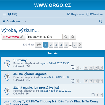
WWW.ORGO.CZ
FAQ
Registrovat
Přihlásit se
H
Obsah fóra
l
Výroba, výzkum...
e
Hledat
Pokročilé hledání
Nové téma
d
a
Stránka
1
z
7
1
2
3
4
5
7
Další
130 témat
…
t
Témata
Suroviny
Poslední příspěvek od
bryan
«
14 led 2020 13:36
Odpovědi:
558
1
35
36
37
38
…
Jak na výrobu Orgonitu
Poslední příspěvek od
Cuba
«
02 led 2019 18:50
Odpovědi:
315
1
19
20
21
22
…
žádná magie, jen prostá fyzika?
Poslední příspěvek od
Mike.Jt
«
30 čer 2010 11:11
Odpovědi:
26
1
2
Cong Ty C? Ph?n Thuong M?i D?u Tu Va Phat Tri?n Cong
Ngh? Sctt