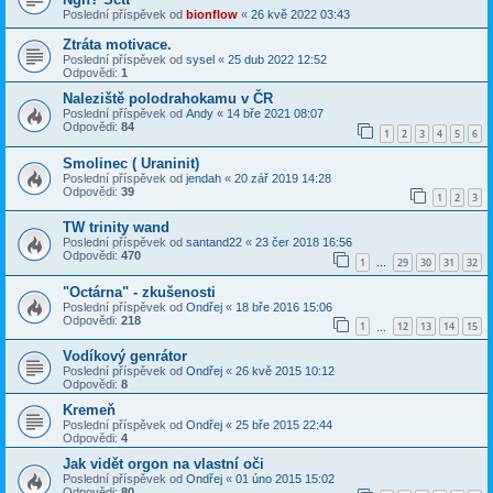
Poslední příspěvek od
bionflow
«
26 kvě 2022 03:43
Ztráta motivace.
Poslední příspěvek od
sysel
«
25 dub 2022 12:52
Odpovědi:
1
Naleziště polodrahokamu v ČR
Poslední příspěvek od
Andy
«
14 bře 2021 08:07
Odpovědi:
84
1
2
3
4
5
6
Smolinec ( Uraninit)
Poslední příspěvek od
jendah
«
20 zář 2019 14:28
Odpovědi:
39
1
2
3
TW trinity wand
Poslední příspěvek od
santand22
«
23 čer 2018 16:56
Odpovědi:
470
1
29
30
31
32
…
"Octárna" - zkušenosti
Poslední příspěvek od
Ondřej
«
18 bře 2016 15:06
Odpovědi:
218
1
12
13
14
15
…
Vodíkový genrátor
Poslední příspěvek od
Ondřej
«
26 kvě 2015 10:12
Odpovědi:
8
Kremeň
Poslední příspěvek od
Ondřej
«
25 bře 2015 22:44
Odpovědi:
4
Jak vidět orgon na vlastní oči
Poslední příspěvek od
Ondřej
«
01 úno 2015 15:02
Odpovědi:
80