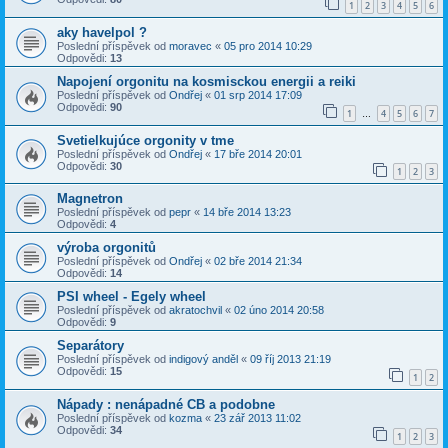
1
2
3
4
5
6
aky havelpol ?
Poslední příspěvek od
moravec
«
05 pro 2014 10:29
Odpovědi:
13
Napojení orgonitu na kosmisckou energii a reiki
Poslední příspěvek od
Ondřej
«
01 srp 2014 17:09
Odpovědi:
90
1
4
5
6
7
…
Svetielkujúce orgonity v tme
Poslední příspěvek od
Ondřej
«
17 bře 2014 20:01
Odpovědi:
30
1
2
3
Magnetron
Poslední příspěvek od
pepr
«
14 bře 2014 13:23
Odpovědi:
4
výroba orgonitů
Poslední příspěvek od
Ondřej
«
02 bře 2014 21:34
Odpovědi:
14
PSI wheel - Egely wheel
Poslední příspěvek od
akratochvil
«
02 úno 2014 20:58
Odpovědi:
9
Separátory
Poslední příspěvek od
indigový anděl
«
09 říj 2013 21:19
Odpovědi:
15
1
2
Nápady : nenápadné CB a podobne
Poslední příspěvek od
kozma
«
23 zář 2013 11:02
Odpovědi:
34
1
2
3