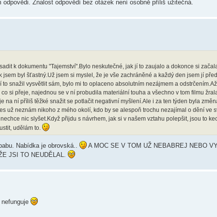
m odpovědi. Znalost odpovědí bez otázek není osobně příliš užitečná.
dit k dokumentu "Tajemství".Bylo neskutečné, jak jí to zaujalo a dokonce si začal
ak jsem byl šťastný.Už jsem si myslel, že je vše zachráněné a každý den jsem jí pře
jí to snažil vysvětlit sám, bylo mi to oplaceno absolutním nezájmem a odstrčením.A
še co si přeje, najednou se v ní probudila materiální touha a všechno v tom filmu žra
že je na ní příliš těžké snažit se potlačit negativní myšlení.Ale i za ten týden byla změn
es už neznám nikoho z mého okolí, kdo by se alespoň trochu nezajímal o dění ve sv
ě nechce nic slyšet.Když přijdu s návrhem, jak si v našem vztahu polepšit, jsou to ke
stit, udělám to.
babu. Nabídka je obrovská..
A MOC SE V TOM UŽ NEBABREJ NEBO V
ŽE JSI TO NEUDĚLAL.
c nefunguje