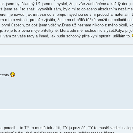
i tak jsem byl šťastný.Už jsem si myslel, že je vše zachráněné a každý den js
ž jsem se jí to snažil vysvětlit sám, bylo mi to oplaceno absolutním nezájm
erém je návod, jak mít vše co si přeje, najednou se v ní probudila materiální 
o toto vytratil, protože zjistila, že je na ní příliš těžké snažit se potlačit ne
ůj první úspěch, za což jsem vděčný.Dnes už neznám nikoho z mého okolí, k
jí, že je to zrovna moje přítelkyně, která ode mě nechce nic slyšet.Když přijd
ji vám za vaše rady a ihned, jak budu schopný přítelkyni opustit, udělám to.
 cesty
 nás poradil....to TY to musíš tak cítiť, TY ju poznáš, TY to musíš vedieť najlepš