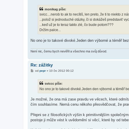
í
s
monikag píše:
p
ě
svicc....nerob to ak to necítiš, len preto, že ti to niekto z 
v
...polož si jednoduché otázky, či si dokážeš predstaviť vyc
e
k
...keď už je to teraz takto zlé, čo bude potom???
Držím palce...
No ono je to takové divoké.Jeden den výborné a téměř bez
Není nic, čemu bych nevěřil a všechno ma svůj důvod.
Re: zážitky
P
od
pepr
»
10 črc 2012 00:12
ř
í
s
sviccc píše:
p
ě
No ono je to takové divoké.Jeden den výborné a téměř be
v
e
k
Je možné, že ona má zase pravdu ve věcech, které odmít
čím souhlasíme. Nemá cenu někoho přesvědčovat, že pravd
Přepni se z filosofických výšin k primitivnějším společným
postoje ji může vést k uvědomění si věcí, které by od tebe 