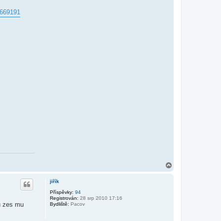
=669191
N
a
h
jiřík
o
r
Příspěvky:
94
Registrován:
28 srp 2010 17:16
u
u zes mu
Bydliště:
Pacov