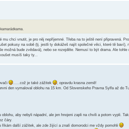
ma kamarádkama.
mu chci vnutit, je pro něj nepříjemné. Třeba na to ještě není připravená. Pros
šet pokusy na sobě (tj. jestli ty dokážeš najít společné věci, které tě baví),
 ale možná bude zvědavá), nebo se rozejděte. Nemusí to být drama. Ale tohle 
koušet musíš taky ty...
lovači
......což je také zážitek
, opravdu krasna země!
vni den vymaloval oblohu na 15 km. Od Slovenskeho Pravna Sylfa až do T
oblohu, aby nebyli nápadní, ale jen hnojeni zapli na chvili a potom vypli. Tak
ez čáry.
mu říkám další zážitek, ale zde žijící a znalí domorodci me vždy pomohli