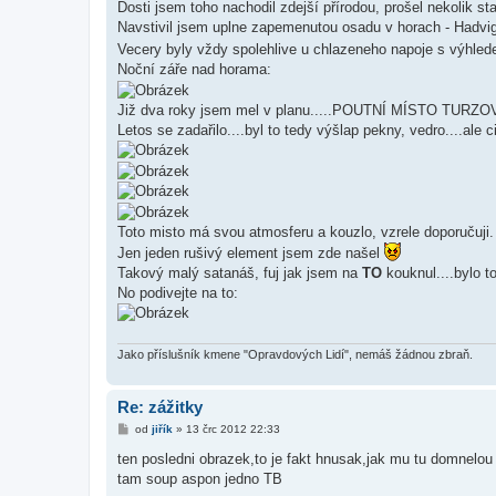
Dosti jsem toho nachodil zdejší přírodou, prošel nekolik 
Navstivil jsem uplne zapemenutou osadu v horach - Hadvi
Vecery byly vždy spolehlive u chlazeneho napoje s výhl
Noční záře nad horama:
Již dva roky jsem mel v planu.....POUTNÍ MÍSTO TURZ
Letos se zadařilo....byl to tedy výšlap pekny, vedro....ale 
Toto misto má svou atmosferu a kouzlo, vzrele doporučuji.
Jen jeden rušivý element jsem zde našel
Takový malý satanáš, fuj jak jsem na
TO
kouknul....bylo t
No podivejte na to:
Jako příslušník kmene "Opravdových Lidí", nemáš žádnou zbraň.
Re: zážitky
P
od
jiřík
»
13 črc 2012 22:33
ř
í
ten posledni obrazek,to je fakt hnusak,jak mu tu domnelou 
s
tam soup aspon jedno TB
p
ě