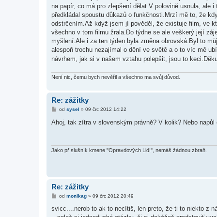
s
na papír, co má pro zlepšení dělat.V polovině usnula, ale 
p
ě
předkládal spoustu důkazů o funkčnosti.Mrzí mě to, že kdy
v
odstrčením.Až když jsem jí pověděl, že existuje film, ve kt
e
k
všechno v tom filmu žrala.Do týdne se ale veškerý její zájem 
myšlení.Ale i za ten týden byla změna obrovská.Byl to m
alespoň trochu nezajímal o dění ve světě a o to víc mě ubí
návrhem, jak si v našem vztahu polepšit, jsou to keci.Děku
Není nic, čemu bych nevěřil a všechno ma svůj důvod.
Re: zážitky
P
od
sysel
»
09 črc 2012 14:22
ř
í
Ahoj, tak zítra v slovenským právně? V kolik? Nebo napůl
s
p
ě
v
e
Jako příslušník kmene "Opravdových Lidí", nemáš žádnou zbraň.
k
Re: zážitky
P
od
monikag
»
09 črc 2012 20:49
ř
í
svicc....nerob to ak to necítiš, len preto, že ti to niekto z
s