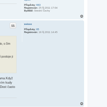
Příspěvky:
663
Registrován:
25 říj 2011 17:04
Bydliště:
Strední Čechy
N
a
h
sviccc
o
r
Příspěvky:
85
Registrován:
16 říj 2011 14:45
u
o, s čím
 postoje ji
kama.Když
evím kudy
.Dost často
N
a