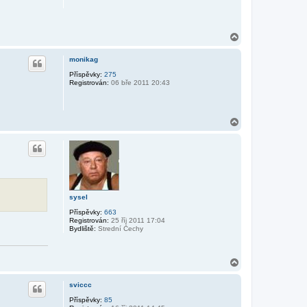
N
a
h
monikag
o
r
Příspěvky:
275
Registrován:
06 bře 2011 20:43
u
N
a
h
o
r
u
sysel
Příspěvky:
663
Registrován:
25 říj 2011 17:04
Bydliště:
Strední Čechy
N
a
h
sviccc
o
r
Příspěvky:
85