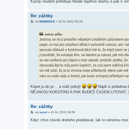
Každý student potřebuje hledat nejdříve otázky a pak k ni
Re: zážitky
P
od
BANDIDOS
»
10 črc 2012 00:19
ř
í
s
sviccc píše:
p
ě
Jednou se mi jí podařilo nějakým zvláštním způsobem posa
v
papír, co má pro zlepšení dělat.V polovině usnula, ale i t
e
k
spoustu důkazů o funkčnosti.Mrzí mě to, že když jsem se 
jí pověděl, že existuje film, ve kterém je návod, jak mít v
se ale veškerý její zájem o toto vytratil, protože zjistila, 
obrovská.Byl to můj první úspěch, za což jsem vděčný.Dn
víc mě ubíjí, že je to zrovna moje přítelkyně, která ode m
vám za vaše rady a ihned, jak budu schopný přítelkyni opu
Kopni ju do pr.... a máš pokoj!
Najdi si pořádnou 
NĚJAKOU KOKOTINU A PAK BUDEŠ ČASEM LITOVAT, 
Re: zážitky
P
od
sysel
»
10 črc 2012 08:58
ř
í
Kdyz chce clovek druheho predelavat, tak to vetsinou mo
s
p