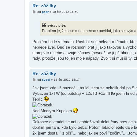
Re: zážitky
P
od
pepr
»
10 črc 2012 16:59
ř
í
s
sviccc píše:
p
ě
Problém je, že si se mnou nechce povídat, jako se svý
v
e
k
Problém bude v tématu. Povídat si s někým o tématu, které 
nepředělávej. Buď se rozhodni brát ji jako takovou a vyzkou
starej víc o sebe a svoje zábavy (nesnaž se ji přitáhnout,
rady, protože jsou to jen moje nápady. Zvolit si musíš ty, z
Re: zážitky
P
od
sysel
»
13 črc 2012 18:17
ř
í
Jak jsem zde již naznačil, toulal jsem se nekolik dní po S
s
Vybaven 1xTW (do potoka) + 12xTB +1x HHG jsem hned pr
p
ě
Teplic
v
e
k
Nad Modrym Kupelom
Dokonce chemáci se ani neobtežovali delat čary pres celou 
doplnili jen tam, kde bylo treba. Potom letadlo letelo dale b
2x jsem dostal " z očí"....nebo jak se poví "zočinu".....to