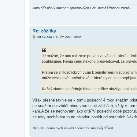
ě
v
e
Jako příslušník kmene "Opravdových Lidí", nemáš žádnou zbraň.
k
Re: zážitky
P
od
sviccc
»
10 črc 2012 10:35
ř
í
s
p
ě
Je možné, že ona má zase pravdu ve věcech, které odmít
v
souhlasíme. Nemá cenu někoho přesvědčovat, že pravdu má
e
k
Přepni se z filosofických výšin k primitivnějším společným 
může vést k uvědomění si věcí, které by od tebe nepřijala
Každý student potřebuje hledat nejdříve otázky a pak k n
Však přesně takhle se k tomu poslední 4 roky snažím při
se snažím dozvědět něco více o její zálibách, vždy v tom 
kam.A že se nechovám jako dítě?V poslední době pozoruju 
se taky nechávám touto náladou pohltit od ostatních.Někd
Není nic, čemu bych nevěřil a všechno ma svůj důvod.