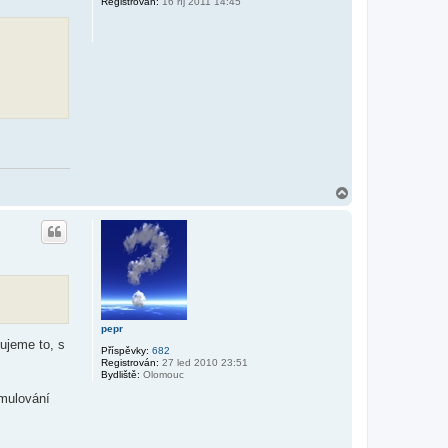
Registrován:
16 říj 2011 14:45
u
N
a
h
o
r
u
pepr
ujeme to, s
Příspěvky:
682
Registrován:
27 led 2010 23:51
Bydliště:
Olomouc
rmulování