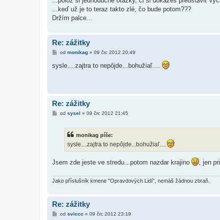
...polož si jednoduché otázky, či si dokážeš predstaviť vyc
p
ě
...keď už je to teraz takto zlé, čo bude potom???
v
Držím palce...
e
k
Re: zážitky
P
od
monikag
»
09 črc 2012 20:49
ř
í
sysle....zajtra to nepôjde...bohužiaľ....
s
p
ě
v
e
k
Re: zážitky
P
od
sysel
»
09 črc 2012 21:45
ř
í
s
monikag píše:
p
ě
sysle....zajtra to nepôjde...bohužiaľ....
v
e
k
Jsem zde jeste ve stredu...potom nazdar krajino
, jen p
Jako příslušník kmene "Opravdových Lidí", nemáš žádnou zbraň.
Re: zážitky
P
od
sviccc
»
09 črc 2012 23:19
ř