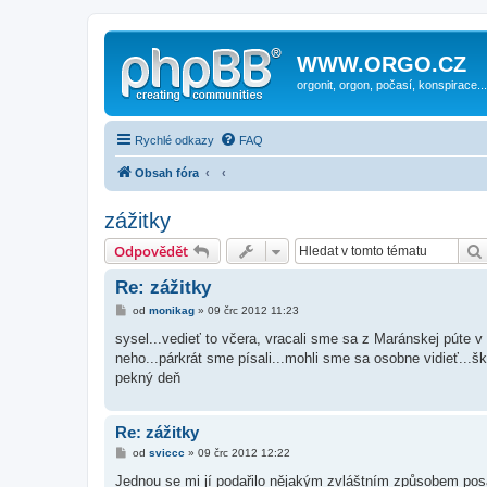
WWW.ORGO.CZ
orgonit, orgon, počasí, konspirace...
Rychlé odkazy
FAQ
Obsah fóra
zážitky
Odpovědět
Re: zážitky
P
od
monikag
»
09 črc 2012 11:23
ř
í
sysel...vedieť to včera, vracali sme sa z Maránskej púte
s
neho...párkrát sme písali...mohli sme sa osobne vidieť...šk
p
ě
pekný deň
v
e
k
Re: zážitky
P
od
sviccc
»
09 črc 2012 12:22
ř
í
Jednou se mi jí podařilo nějakým zvláštním způsobem posad