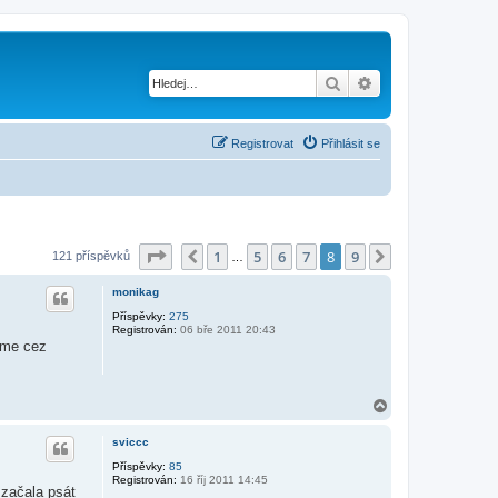
Hledat
Pokročilé hledání
Registrovat
Přihlásit se
Stránka
8
z
9
1
5
6
7
8
9
Předchozí
Další
121 příspěvků
…
monikag
Příspěvky:
275
Registrován:
06 bře 2011 20:43
sme cez
N
a
h
sviccc
o
r
Příspěvky:
85
Registrován:
16 říj 2011 14:45
u
 začala psát