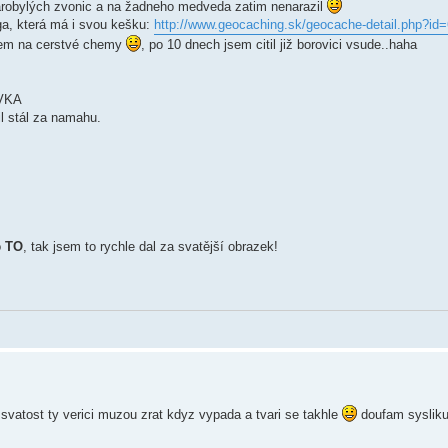
starobylých zvonic a na žadneho medveda zatim nenarazil
ga, která má i svou kešku:
http://www.geocaching.sk/geocache-detail.php?id
edem na cerstvé chemy
, po 10 dnech jsem citil již borovici vsude..haha
OVKA
cil stál za namahu.
o
TO
, tak jsem to rychle dal za svatější obrazek!
svatost ty verici muzou zrat kdyz vypada a tvari se takhle
doufam syslik