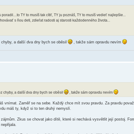
nás poradil....to TY to musíš tak cítiť, TY ju poznáš, TY to musíš vedieť najlepšie...
hovávať s ňou deti, zdieľat radosti aj starosti každodenného života...
 chyby, a další dva dny bych se oběsil
, takže sám opravdu nevím
z chyby, a další dva dny bych se oběsil
, takže sám opravdu nevím
áš vnímat. Zaměř se na sebe. Každý chce mít
svou
pravdu. Za pravdu považ
u máš ty, když si to ten druhý nemyslí.
 zájmům. Zkus se chovat jako dítě, které si nechává vysvětlit její postoj. Fo
nepřijala.