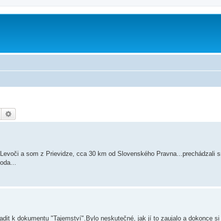
Hledat
Pokročilé hledání
 v Levoči a som z Prievidze, cca 30 km od Slovenského Pravna...prechádzali 
oda...
it k dokumentu "Tajemství".Bylo neskutečné, jak jí to zaujalo a dokonce si