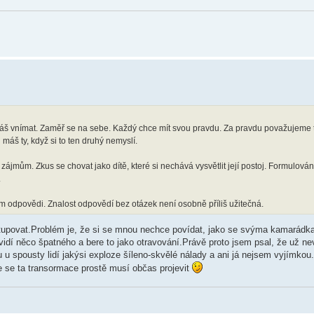
áš vnímat. Zaměř se na sebe. Každý chce mít svou pravdu. Za pravdu považujeme t
š ty, když si to ten druhý nemyslí.
zájmům. Zkus se chovat jako dítě, které si nechává vysvětlit její postoj. Formulování
.
im odpovědi. Znalost odpovědí bez otázek není osobně příliš užitečná.
stupovat.Problém je, že si se mnou nechce povídat, jako se svýma kamarád
vidí něco špatného a bere to jako otravování.Právě proto jsem psal, že už n
u spousty lidí jakýsi exploze šíleno-skvělé nálady a ani já nejsem vyjímkou
e se ta transormace prostě musí občas projevit