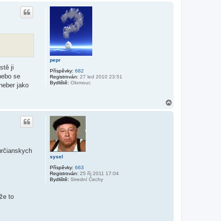
h
o
r
u
pepr
tě ji
Příspěvky:
682
 nebo se
Registrován:
27 led 2010 23:51
Bydliště:
Olomouc
neber jako
N
a
h
o
r
u
určianskych
sysel
Příspěvky:
663
Registrován:
25 říj 2011 17:04
Bydliště:
Strední Čechy
že to