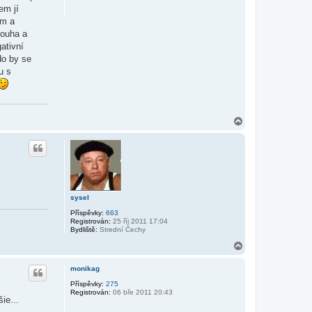
em jí
em a
touha a
gativní
do by se
u s
N
a
h
o
r
u
sysel
Příspěvky:
663
Registrován:
25 říj 2011 17:04
Bydliště:
Strední Čechy
N
a
h
monikag
o
r
Příspěvky:
275
Registrován:
06 bře 2011 20:43
u
ie...