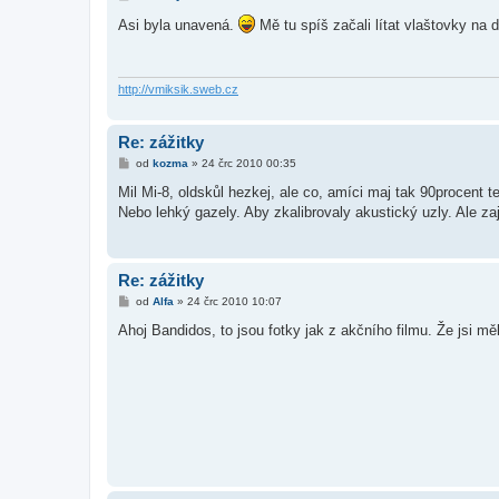
ř
í
Asi byla unavená.
Mě tu spíš začali lítat vlaštovky na 
s
p
ě
v
e
http://vmiksik.sweb.cz
k
Re: zážitky
P
od
kozma
»
24 črc 2010 00:35
ř
í
Mil Mi-8, oldskůl hezkej, ale co, amíci maj tak 90procent
s
Nebo lehký gazely. Aby zkalibrovaly akustický uzly. Ale z
p
ě
v
e
k
Re: zážitky
P
od
Alfa
»
24 črc 2010 10:07
ř
í
Ahoj Bandidos, to jsou fotky jak z akčního filmu. Že jsi měl
s
p
ě
v
e
k