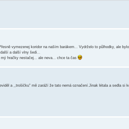
 Přesně vymezenej koridor na naším barákem... Vydrželo to půlhodky, ale bylo
alší a další vlny šedi...
y mý hračky nestačej... ale neva... chce ta čas
eviděl a ,,trošičku" mě zaráží že tato nemá označení.Jinak létala a sedla si 