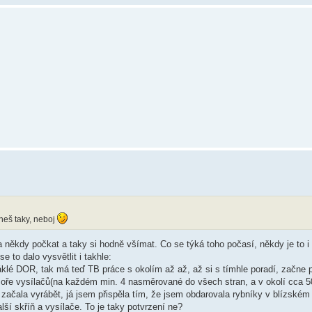
neš taky, neboj
a někdy počkat a taky si hodně všímat. Co se týká toho počasí, někdy je to 
 to dalo vysvětlit i takhle:
klé DOR, tak má teď TB práce s okolím až až, až si s tímhle poradí, začne 
oře vysílačů(na každém min. 4 nasměrované do všech stran, a v okolí cca 5
 začala vyrábět, já jsem přispěla tím, že jsem obdarovala rybníky v blízském 
alší skříň a vysílače. To je taky potvrzení ne?